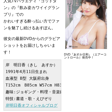
人気TVバラエティ『ゴッドタ
ン』の『飲み姿カワイイグラン
プリ』での
かわいすぎる酔っ払い方でファ
ンを魅了し続けるあすぽん。
彼女の最新DVDからのグラビア
ショットをお届けしちゃいま
す！
DVD『あすか日和』（エアーコ
ントロール）発売中！
岸　明日香（きし　あすか）

1991年4月11日生まれ 

血液型 B型 大阪府出身 

T152cm　B85cm W57cm H83cm 

趣味:ジョギング・料理・音楽鑑賞 

岸明日香オフィシャルブログ