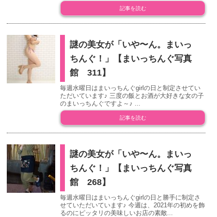
記事を読む
謎の美女が「いや〜ん。まいっ
ちんぐ！」【まいっちんぐ写真
館 311】
毎週水曜日はまいっちんぐgirlの日と制定させてい
ただいています♪ 三度の飯とお酒が大好きな女の子
のまいっちんぐですよ～♪ ...
記事を読む
謎の美女が「いや〜ん。まいっ
ちんぐ！」【まいっちんぐ写真
館 268】
毎週水曜日はまいっちんぐgirlの日と勝手に制定さ
せていただいています♪ 今週は、2021年の初めを飾
るのにピッタリの美味しいお店の素敵...