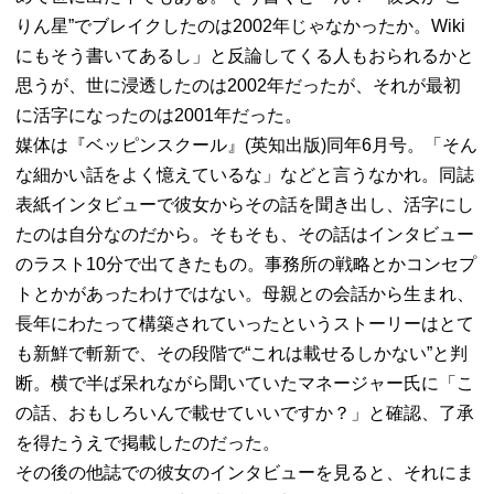
りん星”でブレイクしたのは2002年じゃなかったか。Wiki
にもそう書いてあるし」と反論してくる人もおられるかと
思うが、世に浸透したのは2002年だったが、それが最初
に活字になったのは2001年だった。
媒体は『ベッピンスクール』(英知出版)同年6月号。「そん
な細かい話をよく憶えているな」などと言うなかれ。同誌
表紙インタビューで彼女からその話を聞き出し、活字にし
たのは自分なのだから。そもそも、その話はインタビュー
のラスト10分で出てきたもの。事務所の戦略とかコンセプ
トとかがあったわけではない。母親との会話から生まれ、
長年にわたって構築されていったというストーリーはとて
も新鮮で斬新で、その段階で“これは載せるしかない”と判
断。横で半ば呆れながら聞いていたマネージャー氏に「こ
の話、おもしろいんで載せていいですか？」と確認、了承
を得たうえで掲載したのだった。
その後の他誌での彼女のインタビューを見ると、それにま