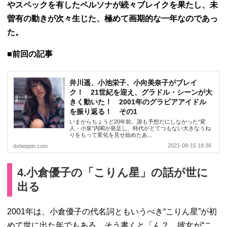
やスペックを有したペルソナが続々ブレイクを果たし、未
曽有の動きが次々生じた、極めて画期的な一年なのであっ
た。
■前回の記事
井川遥、小池栄子、小向美奈子がブレイ
ク！ 21世紀を迎え、グラドル・シーンが大
きく動いた！ 2001年のグラビアアイドル
を振り返る！ その1
いまからちょうど20年前。誰も予想だにしなかった“変
人・小泉”内閣が発足し、時代がとてつもない大きなうね
りをもって変化を見せ始めたあ...
2021-08-15 18:36
dxbeppin.com
4.小倉優子の「こりん星」の話が世に
出る
2001年は、小倉優子の代名詞ともいうべき“こりん星”が初
めて世に出た年でもある。そう書くと「ん？ 彼女が“こ