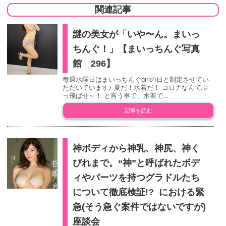
関連記事
謎の美女が「いや〜ん。まいっ
ちんぐ！」【まいっちんぐ写真
館 296】
毎週水曜日はまいっちんぐgirlの日と制定させてい
ただいています♪ 夏だ！水着だ！ コロナなんてぶ
っ飛ばせ～！ と言う事で、水着で...
記事を読む
神ボディから神乳、神尻、神く
びれまで。“神”と呼ばれたボデ
ィやパーツを持つグラドルたち
について徹底検証!? における緊
急(そう急ぐ案件ではないですが)
座談会