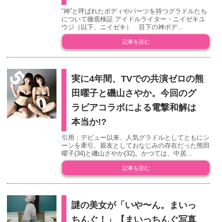
“神”と呼ばれたボディやパーツを持つグラドルたち
について徹底検証 アイドルライター・ニイゼキユ
ウジ（以下、ニイゼキ） 目下の神ボデ...
記事を読む
実に4年間、TVでの共演ゼロの熊
田曜子と磯山さやか。今回のグ
ラビアコラボによる電撃和解は
本当か!?
引用：デビュー以来、人気グラドルとしてともにシ
ーンを牽引、親友としておなじみの存在だった熊田
曜子(34)と磯山さやか(32)。かつては、中居...
記事を読む
謎の美女が「いや〜ん。まいっ
ちんぐ！」【まいっちんぐ写真