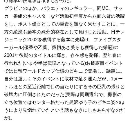
け藤本の快進撃は凄まじかった。
グラビアのほか、バラエティのレギュラー、同MC、サッ
カー番組のキャスターなど活動初年度から八面六臂の活躍
をし、ポスト優香としての重責を難なく果たすことに。一
方の綾瀬も藤本の妹分的存在として負けじと活動。日テレ
ジェニック2002を獲得する藤本に先駆け、ファイブスタ
ーガール(優香や乙葉、熊切あさ美らも獲得した栄冠)の
2001年後期のタイトルに輝き、存在感を発揮。翌年春に
行われた(いまや半ば伝説となっている)お披露目イベント
では日韓ワールドカップ仕様のビキニで登場し、話題に。
自分は運よくそのイベントに取材で足を運んだが、1メー
トルほどの至近距離で目の当たりにするその巨乳の張りと
破壊力に圧倒されたのだった(実際は同期選出で、撮影の
立ち位置ではセンター格だった黒沢ゆう子のビキニ姿のほ
うにより見惚れていたという話もなきにしもあらずなのだ
が)。