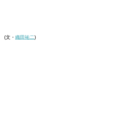
(文・
織田祐二
)