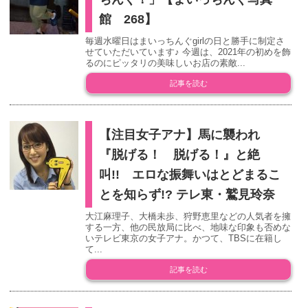
館 268】
毎週水曜日はまいっちんぐgirlの日と勝手に制定さ
せていただいています♪ 今週は、2021年の初めを飾
るのにピッタリの美味しいお店の素敵...
記事を読む
【注目女子アナ】馬に襲われ
『脱げる！ 脱げる！』と絶
叫!! エロな振舞いはとどまるこ
とを知らず!? テレ東・鷲見玲奈
大江麻理子、大橋未歩、狩野恵里などの人気者を擁
する一方、他の民放局に比べ、地味な印象も否めな
いテレビ東京の女子アナ。かつて、TBSに在籍し
て...
記事を読む