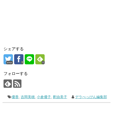
シェアする
error
0
フォローする
優香
,
吉岡美穂
,
小倉優子
,
釈由美子
デラべっぴん編集部