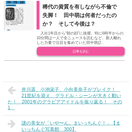
稀代の資質を有しながら不倫で
失脚！ 田中萌は何者だったの
か？ そして今後は？
入社1年目から“朝の顔”に抜擢。特に6時半からの
10分間は一人で全ニュースを読むなど、新人離れ
した力量で注目を集めていた田中萌(2...
記事を読む
井川遥、小池栄子、小向美奈子がブレイク！
21世紀を迎え、グラドル・シーンが大きく動い
た！ 2001年のグラビアアイドルを振り返る！ その
1
謎の美女が「いや〜ん。まいっちんぐ！」【ま
いっちんぐ写真館 300】