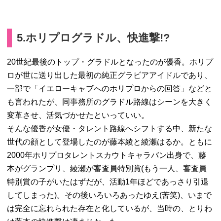
5.ホリプログラドル、快進撃!?
20世紀最後のトップ・グラドルとなったのが優香。ホリプ
ロが世に送り出した最初の純正グラビアアイドルであり、
一部で「イエローキャブへのホリプロからの回答」などと
も言われたが、同事務所のグラドル路線はシーンを大きく
変革させ、活気づかせたといっていい。
そんな優香が女優・タレント路線へシフトする中、新たな
世代の顔として登場したのが藤本綾と綾瀬はるか。ともに
2000年ホリプロタレントスカウトキャラバン出身で、藤
本がグランプリ、綾瀬が審査員特別賞(もう一人、審査員
特別賞の子がいたはずだが、活動1年ほどであっさり引退
してしまった)。その後いろいろあったゆえ(苦笑)、いまで
は完全に忘れられた存在と化しているが、当時の、とりわ