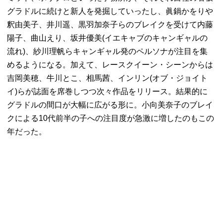
グラドルに続けと新人を発掘していったし、眞鍋かをりや
釈由美子、井川遥、黒羽加奈子らのブレイクを受けて内藤
陽子、曲山えり、坂井優美(イエキャブのキャンギャルの
流れ)、紗川理帆らキャンギャル発のペルソナが注目を集
めるようになる。加えて、レースクイーン・シーンからは
吉岡美穂、牛川とこ、相馬茜、インリン(オブ・ジョイト
イ)らが誌面を席巻しつつ次々作品をリリース。結果的に
グラドルの間口が大幅に広がる形に。小向美奈子のブレイ
クによる10代前半の子への注目度が急激に増したのもこの
年だった。