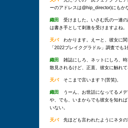
ーのアドレスは@hip_director)
織田
受けました。いさむ氏の一連の
は書き手として刺激を受けますよね。
天バ
わかります。えーと、彼女に関し
「2022ブレイクグラドル」調査でも
織田
雑誌にしろ、ネットにしろ、時
散見されるけど、正直、彼女に触れて
天バ
そこまで言います？(苦笑)。
織田
うーん、お世話になってるメディ
や、でも、いまからでも彼女を知れば
いない。
天バ
先ほども言われたようにネタの