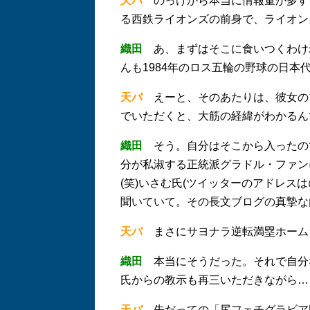
天バ
のっけから本当に情報量が多すぎ
る西鉄ライオンズの前身で、ライオン
織田
あ、まずはそこに食いつくわけね
んも1984年のロス五輪の野球の日本
天バ
えーと、そのあたりは、彼女のブロ
でいただくと、大筋の経緯がわかるん
織田
そう。自分はそこから入ったので
分が私淑する正統派グラドル・ファン
(笑)いさむ氏(ツイッターのアドレスは
聞いていて。その長文ブログの真摯な
天バ
まさにサヨナラ逆転満塁ホーム
織田
本当にそうだった。それで自分
氏からの教示も再三いただきながら…
天バ
先だっての「尻フェチグラビア図