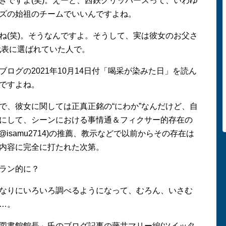
ですよ(笑)。えーと、西鉄クリッパースって、いわゆ
ズの始祖のチームでいいんですよね。
(笑)。そうなんですよ。そうして、実は彼女のお父さ
代表に選ばれていた人で。
グの2021年10月14日付「喝采が染みた日」を読ん
ですよね。
、彼女に関しては正真正銘の“にわか”なんだけど、自
にして、シーンにおける事情通＆フィクサー的存在の
@isamu2714)の推薦、教示などで以前からその存在は
内容に完全に打たれた次第。
ラン的に？
なりにいろいろ調べるようになって、むろん、いさむ
…。
書館館長」氏のブログ記事の藤井マリー編(ツイッタ