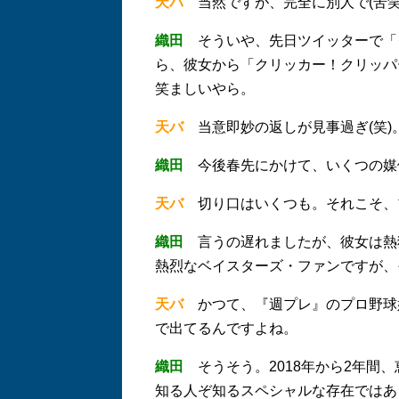
天バ
当然ですが、完全に別人で(苦笑
織田
そういや、先日ツイッターで「
ら、彼女から「クリッカー！クリッパ
笑ましいやら。
天バ
当意即妙の返しが見事過ぎ(笑)
織田
今後春先にかけて、いくつの媒
天バ
切り口はいくつも。それこそ、
織田
言うの遅れましたが、彼女は熱
熱烈なベイスターズ・ファンですが、
天バ
かつて、『週プレ』のプロ野球
で出てるんですよね。
織田
そうそう。2018年から2年間
知る人ぞ知るスペシャルな存在ではあ