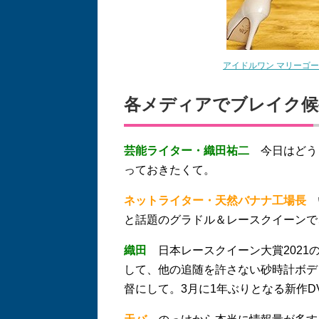
アイドルワン マリーゴー
各メディアでブレイク候
芸能ライター・織田祐二
今日はどう
っておきたくて。
ネットライター・天然バナナ工場長
い
と話題のグラドル＆レースクイーンで
織田
日本レースクイーン大賞2021
して、他の追随を許さない砂時計ボデ
督にして。3月に1年ぶりとなる新作D