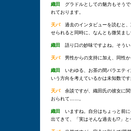
織田
グラドルとしての魅力もそうで
れております。
天バ
過去のインタビューを読むと、
せられると同時に、なんとも微笑まし
織田
語り口の妙味ですよね。そうい
天バ
男性からの支持に加え、同性か
織田
いわゆる、お茶の間バラエティ
いう方向を考えているかは未知数ですが
天バ
余談ですが、織田氏の彼女に関す
おられて……。
織田
いますね。自分はちょっと前に
出てきて、「実はそんな過去も!?」と