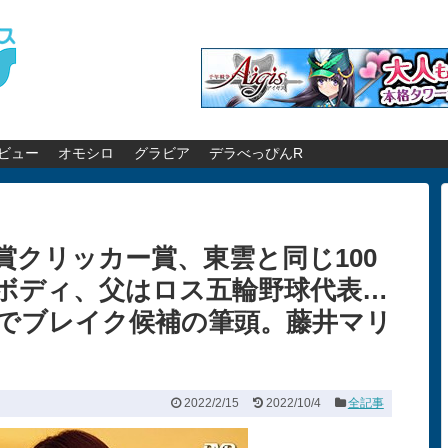
ビュー
オモシロ
グラビア
デラべっぴんR
賞クリッカー賞、東雲と同じ100
ボディ、父はロス五輪野球代表…
でブレイク候補の筆頭。藤井マリ
2022/2/15
2022/10/4
全記事