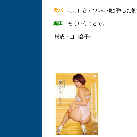
天バ
ここにきてついに機が熟した彼
織田
そういうことで。
(構成・山口容子)