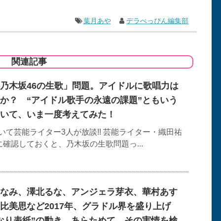
葉月あや
デラべっぴん編集部
関連記事
乃木坂46の生歌」問題。アイドルに歌唱力は
か？ “アイドル歌手の永遠の課題”ともいう
いて、いま一度考えてみた！
て芸能ライター3人が放談!! 芸能ライター・織田祐
に確認しておくと、乃木坂の生歌問題っ...
なみ、澤北るな、アンジェラ芽衣、華村あす
比美思など2017年、グラドル界を盛り上げ
なり表紙”の動き。あらためて、その実情を検