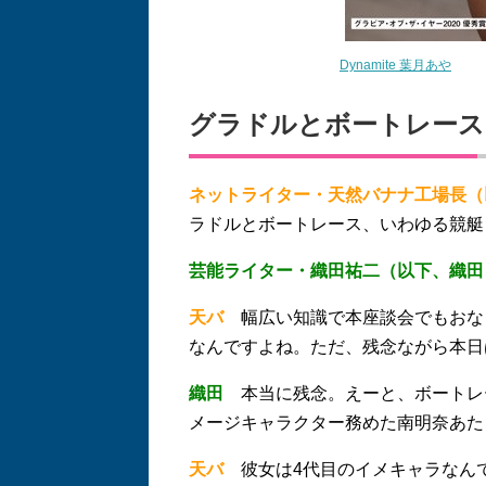
Dynamite 葉月あや
グラドルとボートレース
ネットライター・天然バナナ工場長（
ラドルとボートレース、いわゆる競艇
芸能ライター・織田祐二（以下、織田
天バ
幅広い知識で本座談会でもおな
なんですよね。ただ、残念ながら本日
織田
本当に残念。えーと、ボートレ
メージキャラクター務めた南明奈あた
天バ
彼女は4代目のイメキャラなん