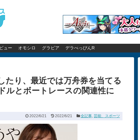
ビュー
オモシロ
グラビア
デラべっぴんR
したり、最近では万舟券を当てる
ドルとボートレースの関連性に
2022/6/21
2022/6/21
全記事
,
芸能、スポーツ