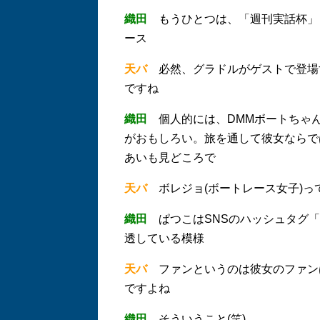
織田
もうひとつは、「週刊実話杯」
ース
天バ
必然、グラドルがゲストで登場
ですね
織田
個人的には、DMMボートちゃん
がおもしろい。旅を通して彼女ならで
あいも見どころで
天バ
ボレジョ(ボートレース女子)っ
織田
ぱつこはSNSのハッシュタグ「
透している模様
天バ
ファンというのは彼女のファン
ですよね
織田
そういうこと(笑)