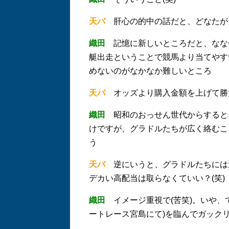
天バ
肝心の的中の話だと、どなたが
織田
記憶に新しいところだと、ななせ
艇出走ということで競馬より当てやす
めないのがなかなか難しいところ
天バ
オッズより購入金額を上げて勝
織田
昭和のおっせん世代からすると
けですが、グラドルたちが広く絡むこ
う
天バ
逆にいうと、グラドルたちには
デカい高配当は取らなくていい？(笑)
織田
イメージ重視で(苦笑)。いや、
ートレース宮島にて)を臨んでガック