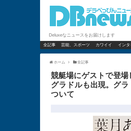
Deluxeなニュースをお届けします
全記事
芸能、スポーツ
カワイイ
インタ
ホーム
全記事
競艇場にゲストで登場
グラドルも出現。グラ
ついて