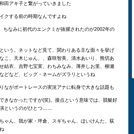
和田アキ子と繋がっていきました
イクする前の時期なんですよね
。ちなみに初代のエンクミが抜擢されたのが2002年の
という。ネットなど見て、関わりある主な面々を挙げ
なこ、天木じゅん、、森咲智美、清水あいり、熊切あ
せ結衣、吉野七宝実、わちみなみ、薄井しお里、柳瀬
などなど、ビッグ・ネームがズラリというね
りながボートレースの実況アナに転身で大きな話題も
きなかったですが(笑)。接点という意味では、競艇好
演というのがひとつ……
ちゃん、我が家・坪倉、スギちゃん、ほいけんた、荻
ね