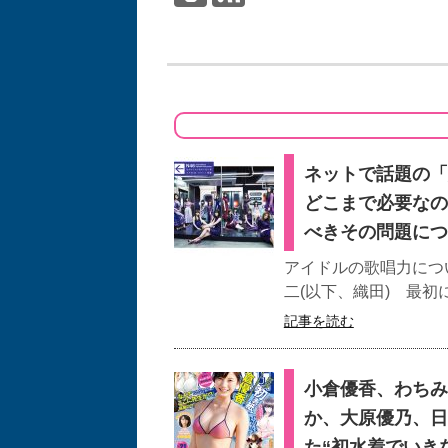
ネットで話題の「
どこまで必要なの
べきその問題につ
アイドルの歌唱力につい
二(以下、織田) 最初
記事を読む
小倉優香、わちみ
か、大原優乃、日
た“初水着でいき