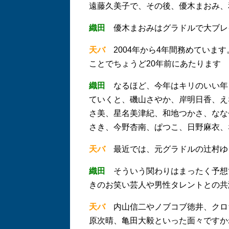
遠藤久美子で、その後、優木まおみ、
織田
優木まおみはグラドルで大ブレ
天バ
2004年から4年間務めています
ことでちょうど20年前にあたります
織田
なるほど、今年はキリのいい年
ていくと、磯山さやか、岸明日香、え
さ美、星名美津紀、和地つかさ、なな
さき、今野杏南、ぱつこ、日野麻衣、
天バ
最近では、元グラドルの辻村ゆ
織田
そういう関わりはまったく予想で
きのお笑い芸人や男性タレントとの共
天バ
内山信二やノブコブ徳井、クロ
原次晴、亀田大毅といった面々ですか