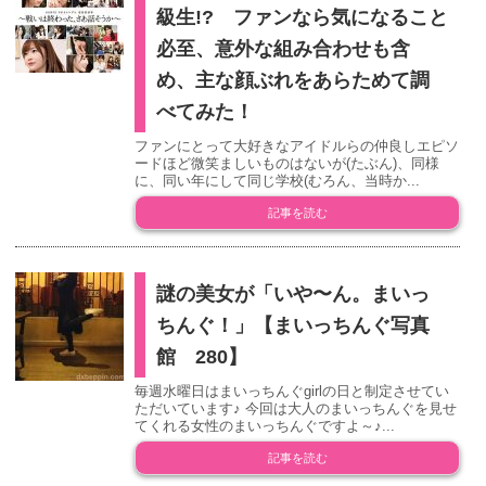
級生!? ファンなら気になること
必至、意外な組み合わせも含
め、主な顔ぶれをあらためて調
べてみた！
ファンにとって大好きなアイドルらの仲良しエピソ
ードほど微笑ましいものはないが(たぶん)、同様
に、同い年にして同じ学校(むろん、当時か...
記事を読む
謎の美女が「いや〜ん。まいっ
ちんぐ！」【まいっちんぐ写真
館 280】
毎週水曜日はまいっちんぐgirlの日と制定させてい
ただいています♪ 今回は大人のまいっちんぐを見せ
てくれる女性のまいっちんぐですよ～♪...
記事を読む