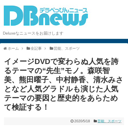
Deluxeなニュースをお届けします
ホーム
全記事
芸能、スポーツ
イメージDVDで変わらぬ人気を誇
るテーマの“先生”モノ。森咲智
美、熊田曜子、中村静香、清水みさ
となど人気グラドルも演じた人気
テーマの要因と歴史的をあらため
て検証する！
2020/5/18
芸能、スポーツ