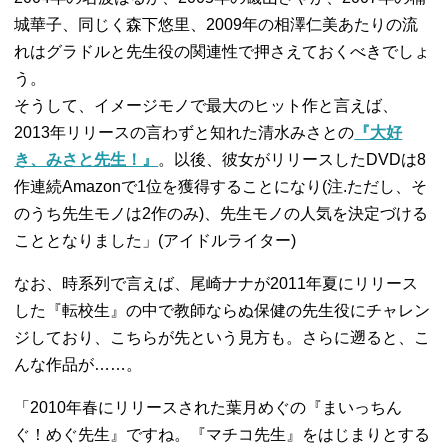
城華子、同じく森下悠里、2009年の相澤仁美あたりの流
れはグラドルと先生役の関連性で押さえておくべきでしょ
う。
そうして、イメージモノで最大のヒット作と言えば、
2013年リリースの言わずと知れた清水みさとの
『大好
き、みさと先生！』
。以後、彼女がリリースしたDVDは8
作連続Amazonで1位を獲得することになり(注.ただし、そ
のうち先生モノは2作のみ)、先生モノの人気を決定づける
こととなりました」(アイドルライター)
なお、時系列で言えば、尾崎ナナが2011年夏にリリース
した『転校生』の中で教師ならぬ保健の先生役にチャレン
ジしており、こちらが先という見方も。さらに遡ると、こ
んな作品が……。
「2010年春にリリースされた葉月めぐの『まいっちん
ぐ！めぐ先生』ですね。『マチコ先生』をはじまりとする