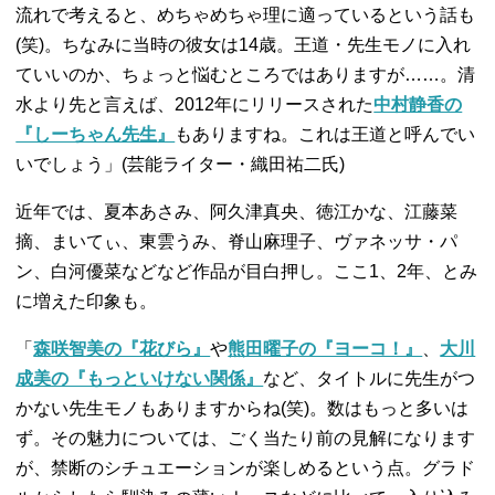
流れで考えると、めちゃめちゃ理に適っているという話も
(笑)。ちなみに当時の彼女は14歳。王道・先生モノに入れ
ていいのか、ちょっと悩むところではありますが……。清
水より先と言えば、2012年にリリースされた
中村静香の
『しーちゃん先生
』
もありますね。これは王道と呼んでい
いでしょう」(芸能ライター・織田祐二氏)
近年では、夏本あさみ、阿久津真央、徳江かな、江藤菜
摘、まいてぃ、東雲うみ、脊山麻理子、ヴァネッサ・パ
ン、白河優菜などなど作品が目白押し。ここ1、2年、とみ
に増えた印象も。
「
森咲智美の『花びら』
や
熊田曜子の『ヨーコ！』
、
大川
成美の『もっといけない関係』
など、タイトルに先生がつ
かない先生モノもありますからね(笑)。数はもっと多いは
ず。その魅力については、ごく当たり前の見解になります
が、禁断のシチュエーションが楽しめるという点。グラド