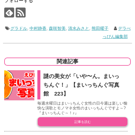
フォローする
グラドル
,
中村静香
,
森咲智美
,
清水みさと
,
熊田曜子
デラべ
っぴん編集部
関連記事
謎の美女が「いや〜ん。まいっ
ちんぐ！」【まいっちんぐ写真
館 223】
毎週水曜日はまいっちんぐ女性の日今週は楽しい愉
快な演歌とモノマネ女性のまいっちんぐですよ～?
『まいっちんぐ～！♪』
記事を読む