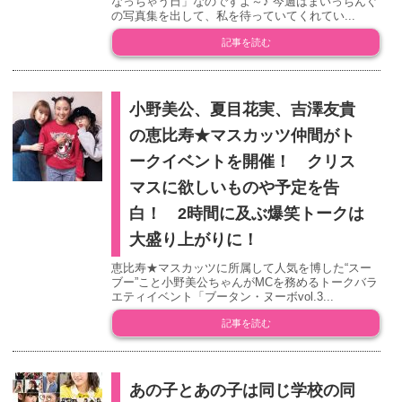
なっちゃう日」なのですよ～♪ 今週はまいっちんぐ
の写真集を出して、私を待っていてくれてい...
記事を読む
小野美公、夏目花実、吉澤友貴
の恵比寿★マスカッツ仲間がト
ークイベントを開催！ クリス
マスに欲しいものや予定を告
白！ 2時間に及ぶ爆笑トークは
大盛り上がりに！
恵比寿★マスカッツに所属して人気を博した“スー
ブー”こと小野美公ちゃんがMCを務めるトークバラ
エティイベント「ブータン・ヌーボvol.3...
記事を読む
あの子とあの子は同じ学校の同