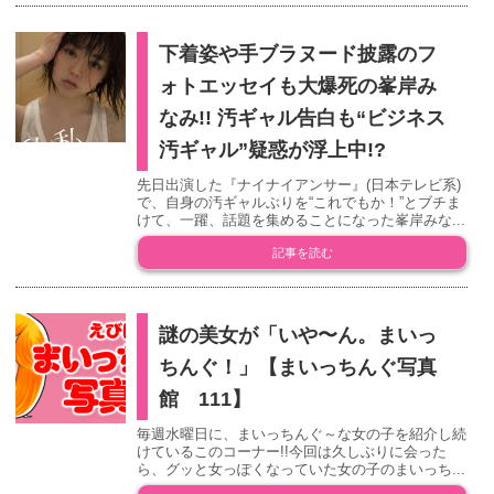
下着姿や手ブラヌード披露のフ
ォトエッセイも大爆死の峯岸み
なみ!! 汚ギャル告白も“ビジネス
汚ギャル”疑惑が浮上中!?
先日出演した『ナイナイアンサー』(日本テレビ系)
で、自身の汚ギャルぶりを“これでもか！”とブチま
けて、一躍、話題を集めることになった峯岸みな...
記事を読む
謎の美女が「いや〜ん。まいっ
ちんぐ！」【まいっちんぐ写真
館 111】
毎週水曜日に、まいっちんぐ～な女の子を紹介し続
けているこのコーナー!!今回は久しぶりに会った
ら、グッと女っぽくなっていた女の子のまいっち...