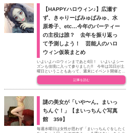
【HAPPYハロウィン♪】広瀬す
ず、きゃりーぱみゅぱみゅ、水
原希子、etc…今年のパーティー
の主役は誰？ 去年を振り返っ
て予測しよう！ 芸能人のハロ
ウィン仮装まとめ
いよいよハロウィンまであと4日！ いよいよシー
ズンも佳境に入って参りました!! 今年は31日が土
曜日ということもあって、週末にイベント開催と...
記事を読む
謎の美女が「いや〜ん。まいっ
ちんぐ！」【まいっちんぐ写真
館 359】
毎週水曜日は女性が思わず「まいっちんぐをしたく