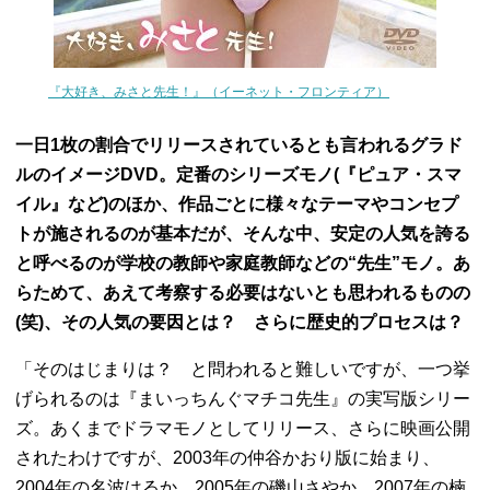
『大好き、みさと先生！』（イーネット・フロンティア）
一日1枚の割合でリリースされているとも言われるグラド
ルのイメージDVD。定番のシリーズモノ(『ピュア・スマ
イル』など)のほか、作品ごとに様々なテーマやコンセプ
トが施されるのが基本だが、そんな中、安定の人気を誇る
と呼べるのが学校の教師や家庭教師などの“先生”モノ。あ
らためて、あえて考察する必要はないとも思われるものの
(笑)、その人気の要因とは？ さらに歴史的プロセスは？
「そのはじまりは？ と問われると難しいですが、一つ挙
げられるのは『まいっちんぐマチコ先生』の実写版シリー
ズ。あくまでドラマモノとしてリリース、さらに映画公開
されたわけですが、2003年の仲谷かおり版に始まり、
2004年の名波はるか、2005年の磯山さやか、2007年の楠