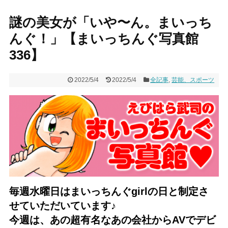
謎の美女が「いや〜ん。まいっち
んぐ！」【まいっちんぐ写真館
336】
2022/5/4
2022/5/4
全記事
,
芸能、スポーツ
毎週水曜日はまいっちんぐgirlの日と制定さ
せていただいてい
ます♪
今週は、あの超有名なあの会社からAVでデビ