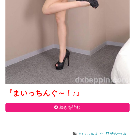
『まいっちんぐ～！
♪
』
続きを読む
まいっちんぐ
,
只埜なつみ