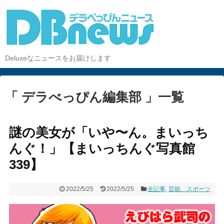
Deluxeなニュースをお届けします
「 デラべっぴん編集部 」一覧
謎の美女が「いや〜ん。まいっち
んぐ！」【まいっちんぐ写真館
339】
2022/5/25
2022/5/25
全記事
,
芸能、スポーツ