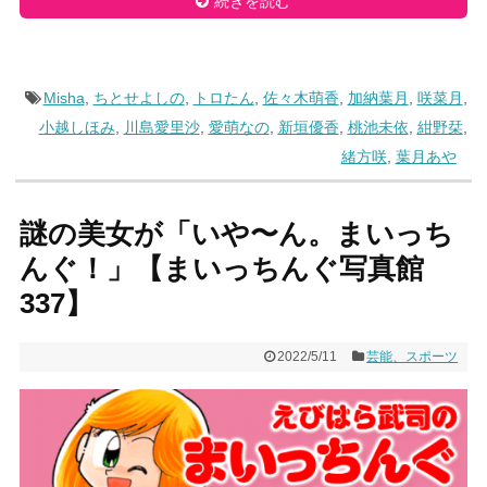
続きを読む
Misha
,
ちとせよしの
,
トロたん
,
佐々木萌香
,
加納葉月
,
咲菜月
,
小越しほみ
,
川島愛里沙
,
愛萌なの
,
新垣優香
,
桃池未依
,
紺野栞
,
緒方咲
,
葉月あや
謎の美女が「いや〜ん。まいっち
んぐ！」【まいっちんぐ写真館
337】
2022/5/11
芸能、スポーツ