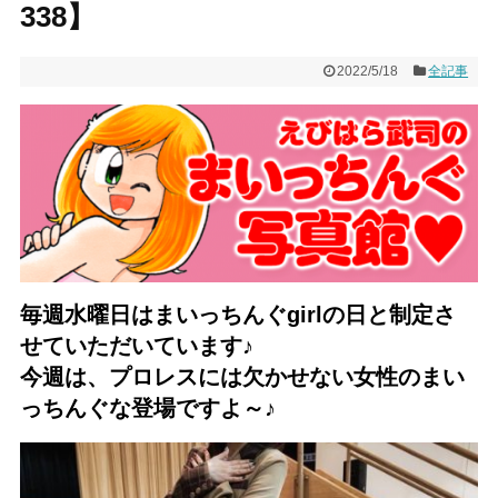
338】
2022/5/18
全記事
毎週水曜日はまいっちんぐgirlの日と制定さ
せていただいてい
ます♪
今週は、
プロレスには欠かせない女性のまい
っちんぐな登場ですよ～♪