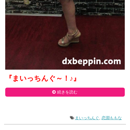
『まいっちんぐ～！
♪
』
続きを読む
まいっちんぐ
,
恋淵ももな