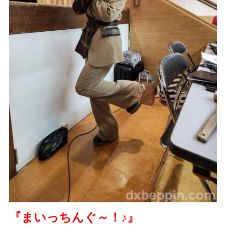
『まいっちんぐ～！
♪
』