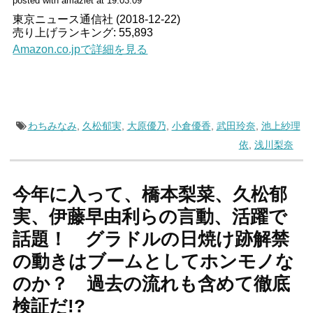
posted with amazlet at 19.03.09
東京ニュース通信社 (2018-12-22)
売り上げランキング: 55,893
Amazon.co.jpで詳細を見る
わちみなみ
,
久松郁実
,
大原優乃
,
小倉優香
,
武田玲奈
,
池上紗理
依
,
浅川梨奈
今年に入って、橋本梨菜、久松郁
実、伊藤早由利らの言動、活躍で
話題！ グラドルの日焼け跡解禁
の動きはブームとしてホンモノな
のか？ 過去の流れも含めて徹底
検証だ!?