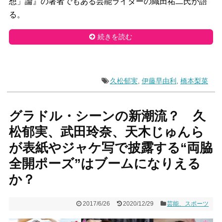
想」論』の著者でもある芸能ライターの織田祐二氏が語
る。
続きを読む
久松郁実
,
伊藤早由利
,
橋本梨菜
グラドル・シーンの新潮流？ 久
松郁実、武田玲奈、天木じゅんら
が表紙やジャケ写で披露する“両脇
全開ポーズ”はブームになりえる
か？
2017/6/26
2020/12/29
芸能、スポーツ