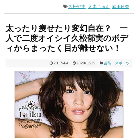
久松郁実
,
天木じゅん
,
武田玲奈
太ったり痩せたり変幻自在？ 一
人で二度オイシイ久松郁実のボデ
ィからまったく目が離せない！
2017/4/4
2020/12/29
芸能、スポーツ