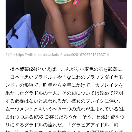
引用：https://twitter.com/rinasketch/status/928167067915763714
橋本梨菜(24)といえば、こんがり小麦色の肌を武器に
「日本一黒いグラドル」や「なにわのブラックダイヤモ
ンド」の形容で、昨年から今年にかけて、大ブレイクを
果たしたグラドルの一人。その辺については改めて説明
する必要はないと思われるが、彼女のブレイクに伴い、
ムーヴメントともいうべき一つの流れが生まれている(生
まれつつある)のをご存じだろうか。そう、日焼け跡をウ
リにするグラドルの流れだ。『グラビアアイドル「幻