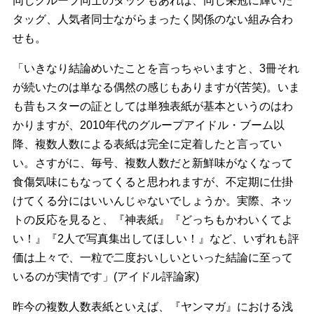
同じグループ同士のタッグもあれば、同じ栄冠に輝いた
タッグ、人気者同士ながらまったく関係のない組み合わ
せも。
「いきなり結論めいたことを言っちゃいますと、3冊それ
が続いたのは単なる偶然の感じもありますが(苦笑)。いま
も昔もスターの証としては単独表紙が基本というのはわ
かりますが、2010年代のグループアイドル・ブーム以
降、複数人数による表紙は完全に定着したと言ってい
い。さすがに、毎号、複数人数だと新鮮味がなくなって
食傷気味にもなってくると思われますが、不定期に仕掛
けてくる分にはいいんじゃないでしょうか。実際、ネッ
トの反応を見ると、『神表紙』『どっちもかわいくてよ
い！』『2人で写真集出してほしい！』など、いずれも評
価は上々で、一粒で二度おいしいといった結論に至って
いるのが実情です」(アイドル評論家)
昨今の複数人数表紙といえば、『ヤンマガ』における浅