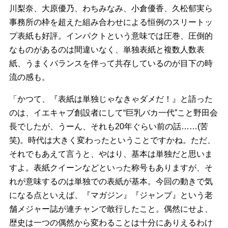
川梨奈、大原優乃、わちみなみ、小倉優香、久松郁実ら
事務所の枠を超えた組み合わせによる恒例のスリートッ
プ表紙も好評。インパクトという意味では圧巻、圧倒的
なものがあるのは間違いなく、単独表紙と複数人数表
紙、うまくバランスを伴って共存しているのが目下の時
流の感も。
「かつて、『表紙は単独じゃなきゃダメだ！』と語った
のは、イエキャブ創設者にして“巨乳バカ一代”こと野田会
長でしたが、うーん、それも20年ぐらい前の話……(苦
笑)。時代は大きく変わったということですかね。ただ、
それでもあえて言うと、やはり、基本は単独だと思いま
すよ。表紙クイーンなどといった称号もありますが、そ
れが意味するのは単独での表紙が基本。今回の動きで気
になる点といえば、『マガジン』『ジャンプ』という老
舗メジャー誌が連チャンで敢行したこと。偶然にせよ、
歴史は一つの偶然から変わることは十分にありえるわけ