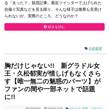
る「太った？」疑惑記事。最近ツイッターで上げられた
自撮り写真などを見る限り、そんな様子は微塵も見受け
られないが、実際のところ、どうなのか？
続きを読む
久松郁実
胸だけじゃない!! 新グラドル女
王・久松郁実が惜しげもなくさら
す【唯一無二の魅惑のパーツ】が
ファンの間や一部ネットで話題
に!!
2016/9/1
2020/12/29
グラビア
,
芸能、スポーツ