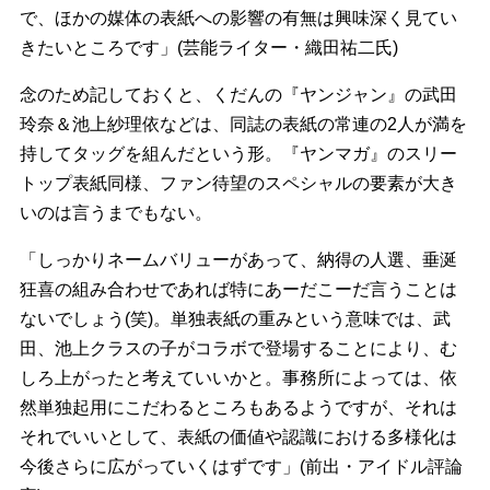
で、ほかの媒体の表紙への影響の有無は興味深く見てい
きたいところです」(芸能ライター・織田祐二氏)
念のため記しておくと、くだんの『ヤンジャン』の武田
玲奈＆池上紗理依などは、同誌の表紙の常連の2人が満を
持してタッグを組んだという形。『ヤンマガ』のスリー
トップ表紙同様、ファン待望のスペシャルの要素が大き
いのは言うまでもない。
「しっかりネームバリューがあって、納得の人選、垂涎
狂喜の組み合わせであれば特にあーだこーだ言うことは
ないでしょう(笑)。単独表紙の重みという意味では、武
田、池上クラスの子がコラボで登場することにより、む
しろ上がったと考えていいかと。事務所によっては、依
然単独起用にこだわるところもあるようですが、それは
それでいいとして、表紙の価値や認識における多様化は
今後さらに広がっていくはずです」(前出・アイドル評論