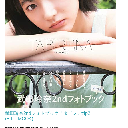
武田玲奈2ndフォトブック「タビレナtrip2」
(B.L.T.MOOK)