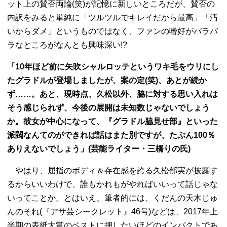
ット上の賛否両論(笑)が記憶に新しいところだが、賛否の
内訳をみると単純に「ツルツルでキレイだから最高」「汚
いからダメ」というものではなく、ファンの嗜好がバラバ
ラなところがなんとも興味深い!?
「10年ほど前に矢吹シャルロッテというワキ毛をウリにし
たグラドルが登場しましたが、案の定(笑)、あとが続か
ず……。あと、現時点、久松以外、脇に対する思い入れは
そう感じられず、今後の展開は未知数じゃないでしょう
か。彼女が中心になって、『グラドル脇見せ部』といった
派閥なんてのができれば話はまた別ですが、たぶん100％
ありえないでしょう」(芸能ライター・三橋りの氏)
やはり、屈指のボディ＆存在感を誇る久松郁実が披露す
るからいいわけで、誰もかれもがやればいいって話じゃな
いってことか。とはいえ、筆者的には、くだんの天木じゅ
んのそれ(『アサ芸シークレット』46号)などは、2017年上
半期の表紙大賞のベストに押したいほどのインパクトであ