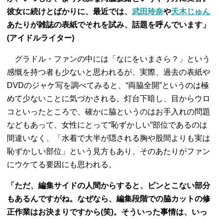
彼女に続けとばかりに、最近では、
武田玲奈
や
天木じゅん
あたりが雑誌の表紙でそれを試み、話題を呼んでいます」
(アイドルライター)
グラドル・ファンの中には「なにをいまさら？」という
感慨を持つ者も少ないと思われるが、実際、過去の表紙や
DVDのジャケ写を調べてみると、“両脇全開”というのは極
めて少ないことに気づかされる。灯台下暗し、目からウロ
コといったところで、確かに脇というのはお手入れの問題
などもあって、女性にとって“恥ずかしい”部位であるのは
間違いなく、「水着で大半が隠される胸や股間よりも実は
恥ずかしい部位」という見方もあり、そのあたりがファン
にウケてる要因にも思われる。
「ただ、編集サイドの人間からすると、ピンとこない部分
もあるんですがね。なぜなら、編集段階での脇カットの修
正作業はお決まりですから(笑)。そういった事情は、いっ