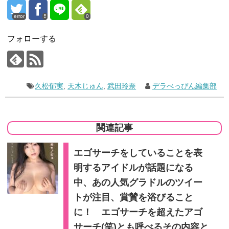
error
0
フォローする
久松郁実
,
天木じゅん
,
武田玲奈
デラべっぴん編集部
関連記事
エゴサーチをしていることを表
明するアイドルが話題になる
中、あの人気グラドルのツイー
トが注目、賞賛を浴びること
に！ エゴサーチを超えたアゴ
サーチ(笑)とも呼べるその内容と