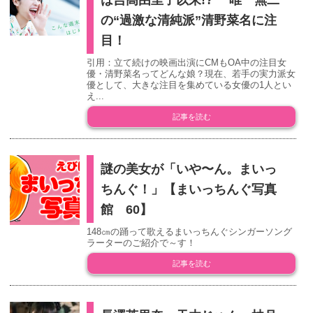
は吉高由里子以来!? 唯一無二
の“過激な清純派”清野菜名に注
目！
引用：立て続けの映画出演にCMもOA中の注目女
優・清野菜名ってどんな娘？現在、若手の実力派女
優として、大きな注目を集めている女優の1人とい
え...
記事を読む
謎の美女が「いや〜ん。まいっ
ちんぐ！」【まいっちんぐ写真
館 60】
148㎝の踊って歌えるまいっちんぐシンガーソング
ラーターのご紹介で～す！
記事を読む