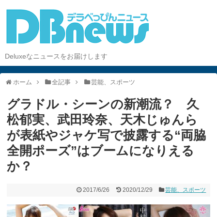
Deluxeなニュースをお届けします
ホーム
全記事
芸能、スポーツ
グラドル・シーンの新潮流？ 久
松郁実、武田玲奈、天木じゅんら
が表紙やジャケ写で披露する“両脇
全開ポーズ”はブームになりえる
か？
2017/6/26
2020/12/29
芸能、スポーツ