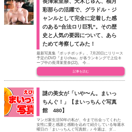
長澤茉里奈、天木じゅん、柚月
彩那らの活躍で、グラドル・ジ
ャンルとして完全に定着した感
のある“合法ロリ巨乳”。その歴
史と人気の要因について、あら
ためて考察してみた！
最新写真集『ポッチポッチ』、7月20日にリリース
予定のDVD『まりchuu』が各ランキングで上位キ
ープ中の長澤茉里奈(22)。 今...
記事を読む
謎の美女が「いや〜ん。まいっ
ちんぐ！」【まいっちんぐ写真
館 480】
マンガ家生活50年の私が、今まで出会ってくれた
女性に愛と感謝と感動を込めて紹介している毎週水
曜日の「まいっちんぐ写真館」♪ 今週は、ダ...