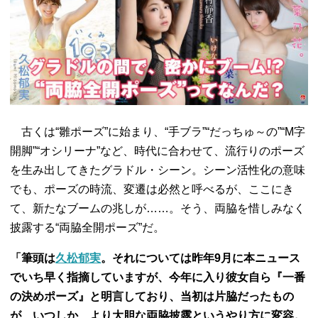
古くは“雛ポーズ”に始まり、“手ブラ”“だっちゅ～の”“M字
開脚”“オシリーナ”など、時代に合わせて、流行りのポーズ
を生み出してきたグラドル・シーン。シーン活性化の意味
でも、ポーズの時流、変遷は必然と呼べるが、ここにき
て、新たなブームの兆しが……。そう、両脇を惜しみなく
披露する“両脇全開ポーズ”だ。
「筆頭は
久松郁実
。それについては昨年9月に本ニュース
でいち早く指摘していますが、今年に入り彼女自ら『一番
の決めポーズ』と明言しており、当初は片脇だったもの
が、いつしか、より大胆な両脇披露というやり方に変容。