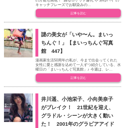
の才能も開花！ “踊るロケット爆乳”や“みゆパイ”の
キャッチフレーズでお馴染みの...
記事を読む
謎の美女が「いや〜ん。まいっ
ちんぐ！」【まいっちんぐ写真
館 447】
漫画家生活50周年の私が、今まで出会ってくれた
女性に愛と感謝を込めて一人ずつ紹介している、水
曜日の「まいっちんぐ写真館」♪ 今週は、レ...
記事を読む
井川遥、小池栄子、小向美奈子
がブレイク！ 21世紀を迎え、
グラドル・シーンが大きく動い
た！ 2001年のグラビアアイド