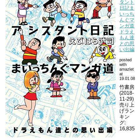
タント
日記ま
いっち
んぐマ
ンガ道
ドラえ
もん達
との思
い出編
posted
with
amazlet
at
19.01.08
竹書房
(2018-
11-29)
売り上
げラン
キン
グ:
16,835