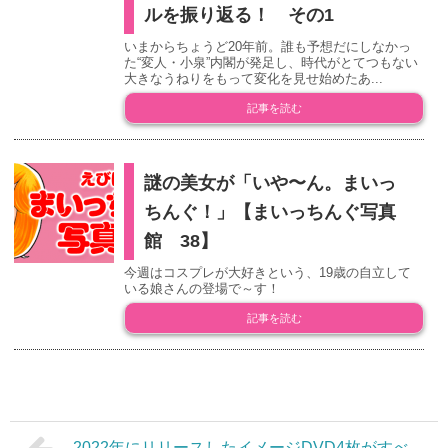
ルを振り返る！ その1
いまからちょうど20年前。誰も予想だにしなかっ
た“変人・小泉”内閣が発足し、時代がとてつもない
大きなうねりをもって変化を見せ始めたあ...
記事を読む
謎の美女が「いや〜ん。まいっ
ちんぐ！」【まいっちんぐ写真
館 38】
今週はコスプレが大好きという、19歳の自立して
いる娘さんの登場で～す！
記事を読む
2022年にリリースしたイメージDVD4枚がすべ