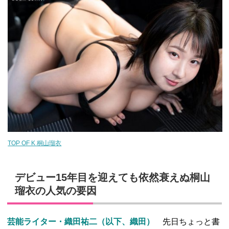
TOP OF K 桐山瑠衣
デビュー15年目を迎えても依然衰えぬ桐山
瑠衣の人気の要因
芸能ライター・織田祐二（以下、織田）
先日ちょっと書