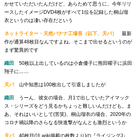
かせていただいたんだけど、あらためて思うに、今年リリ
ースしたイメージDVD4枚がすべて1位を記録した桐山瑠
衣というのは凄い存在だという
ネットライター・天然バナナ工場長（以下、天バ）
最新
作が通算48枚目なんですよね。そこまで出せるというのが
まず驚異的です
織田
50枚以上出しているのは小倉優子に熊田曜子に浜田
翔子に……
天バ
山中知恵は100枚出して引退しましたが
織田
うーん、彼女の場合、月1で出していたアイマック
ス・シリーズをどう見るかちょっと難しいんだけども。ま
あ、それはいいとして(苦笑)、桐山瑠衣の場合、2020年の
コロナ禍以降のさらなる快進撃がなんとも激烈というか
天バ
40枚目(注.wiki掲載の枚数より)の『ライジングJ』