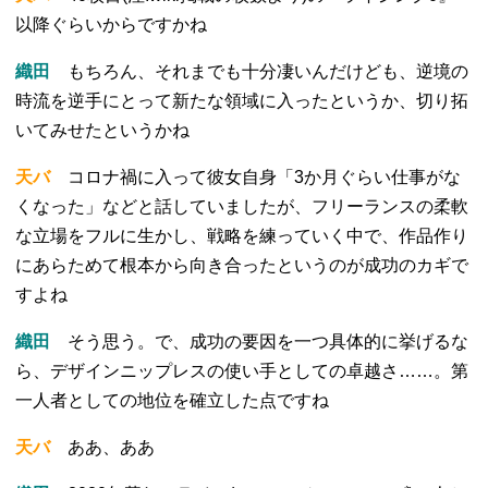
以降ぐらいからですかね
織田
もちろん、それまでも十分凄いんだけども、逆境の
時流を逆手にとって新たな領域に入ったというか、切り拓
いてみせたというかね
天バ
コロナ禍に入って彼女自身「3か月ぐらい仕事がな
くなった」などと話していましたが、フリーランスの柔軟
な立場をフルに生かし、戦略を練っていく中で、作品作り
にあらためて根本から向き合ったというのが成功のカギで
すよね
織田
そう思う。で、成功の要因を一つ具体的に挙げるな
ら、デザインニップレスの使い手としての卓越さ……。第
一人者としての地位を確立した点ですね
天バ
ああ、ああ