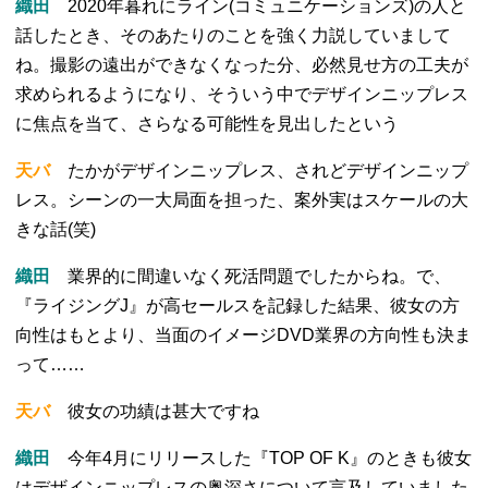
織田
2020年暮れにライン(コミュニケーションズ)の人と
話したとき、そのあたりのことを強く力説していまして
ね。撮影の遠出ができなくなった分、必然見せ方の工夫が
求められるようになり、そういう中でデザインニップレス
に焦点を当て、さらなる可能性を見出したという
天バ
たかがデザインニップレス、されどデザインニップ
レス。シーンの一大局面を担った、案外実はスケールの大
きな話(笑)
織田
業界的に間違いなく死活問題でしたからね。で、
『ライジングJ』が高セールスを記録した結果、彼女の方
向性はもとより、当面のイメージDVD業界の方向性も決ま
って……
天バ
彼女の功績は甚大ですね
織田
今年4月にリリースした『TOP OF K』のときも彼女
はデザインニップレスの奥深さについて言及していました