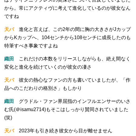
から。常にアクティヴに考えて進化しているのが彼女なん
ですね
天バ
進化と言えば、この2年の間に胸の大きさがJカップ
からKカップへ、104センチから108センチに成長したのも
特筆すべき事象ですよね
織田
これだけの本数をリリースしながらも、絶え間なく
変化と進化を続けていくのが彼女の凄さ
天バ
彼女の熱心なファンの方も書いていましたが、「作
品へのこだわりの格別さ」もしかり
織田
グラドル・ファン界屈指のインフルエンサーのいさ
む氏(＠isamu2714)もそこはしっかり賛同されていました
(笑)
天バ
2023年も引き続き彼女から目が離せません