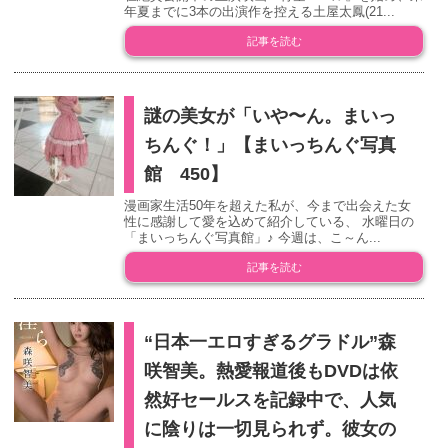
年夏までに3本の出演作を控える土屋太鳳(21...
記事を読む
謎の美女が「いや〜ん。まいっ
ちんぐ！」【まいっちんぐ写真
館 450】
漫画家生活50年を超えた私が、今まで出会えた女
性に感謝して愛を込めて紹介している、 水曜日の
「まいっちんぐ写真館」♪ 今週は、こ～ん...
記事を読む
“日本一エロすぎるグラドル”森
咲智美。熱愛報道後もDVDは依
然好セールスを記録中で、人気
に陰りは一切見られず。彼女の