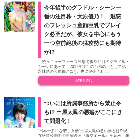
今年後半のグラドル・シーン一
番の注目株・大原優乃！ 魅惑
のフレッシュ童顔巨乳でブレイ
ク必至だが、彼女を中心にもう
一つ空前絶後の猛攻勢にも期待
が!?
続々ニューフェース登場で俄然注目のグラドル・
シーンにあって、2017年後半の台風の目として話
題騒然の大原優乃(17)。先に発売され...
記事を読む
ついには所属事務所から禁止令
も!? 土屋太鳳の悪癖がここにき
て問題化！
“日本一多忙な若手女優”土屋太鳳の悪い癖とは!?現
在絶賛公開中の主演映画『青空エール』を始め、来