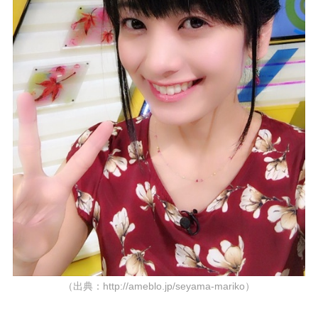
（出典：http://ameblo.jp/seyama-mariko）