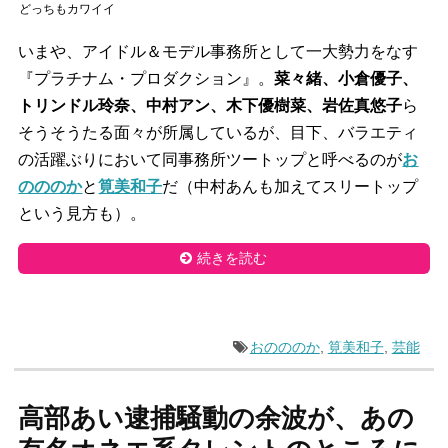
どっちもカワイイ
いまや、アイドル＆モデル事務所として一大勢力をなす
『プラチナム・プロダクション』。
菜々緒、小倉優子、
トリンドル玲奈、中村アン、木下優樹菜、岩佐真悠子
ら
そうそうたる面々が所属しているが、目下、バラエティ
の活躍ぶりにおいて同事務所ツートップと呼べるのが
お
のののか
と
筧美和子
だ（中村あんも加えてスリートップ
という見方も）。
続きを読む
おのののか
,
筧美和子
,
芸能
高部あい逮捕騒動の余波が、あの