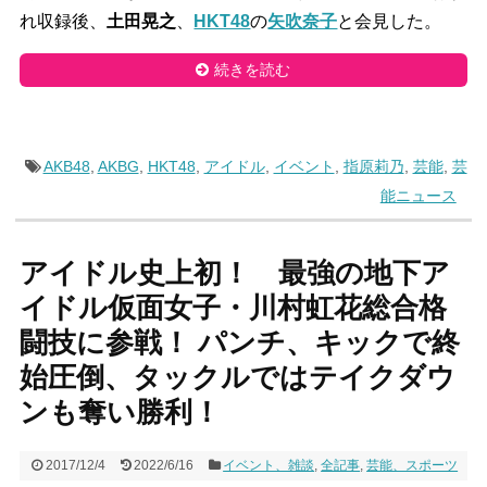
れ収録後、
土田晃之
、
HKT48
の
矢吹奈子
と会見した。
続きを読む
AKB48
,
AKBG
,
HKT48
,
アイドル
,
イベント
,
指原莉乃
,
芸能
,
芸
能ニュース
アイドル史上初！ 最強の地下ア
イドル仮面女子・川村虹花総合格
闘技に参戦！ パンチ、キックで終
始圧倒、タックルではテイクダウ
ンも奪い勝利！
2017/12/4
2022/6/16
イベント、雑談
,
全記事
,
芸能、スポーツ