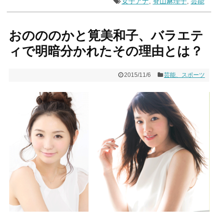
女子アナ
,
脊山麻理子
,
芸能
おのののかと筧美和子、バラエテ
ィで明暗分かれたその理由とは？
2015/11/6
芸能、スポーツ