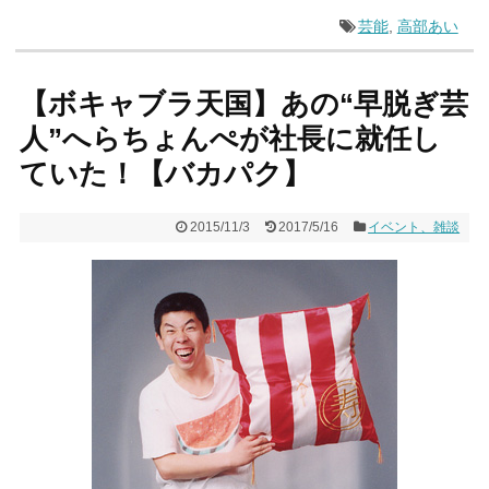
芸能
,
高部あい
【ボキャブラ天国】あの“早脱ぎ芸
人”へらちょんぺが社長に就任し
ていた！【バカパク】
2015/11/3
2017/5/16
イベント、雑談