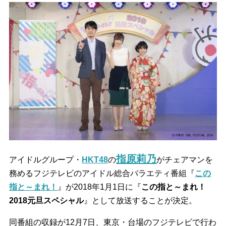
指原莉乃
アイドルグループ・
HKT48
の
がチェアマンを
務めるフジテレビのアイドル総合バラエティ番組『
この
指と～まれ！
』が2018年1月1日に『
この指と～まれ！
2018元旦スペシャル
』として放送することが決定。
同番組の収録が12月7日、東京・台場のフジテレビで行わ