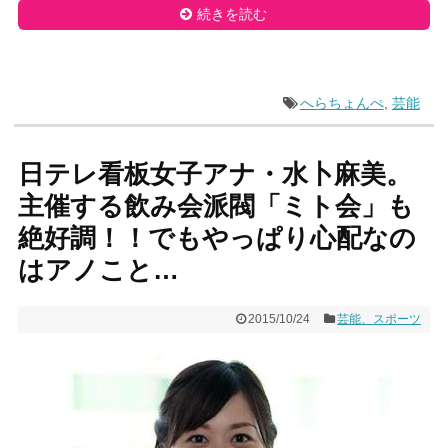
続きを読む
へらちょんぺ
,
芸能
日テレ看板女子アナ・水卜麻美。
主催する飲み会派閥「ミト会」も
絶好調！！でもやっぱり心配なの
はアノこと…
2015/10/24
芸能、スポーツ