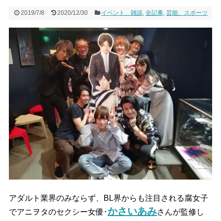
2019/7/8
2020/12/30
イベント、雑談
,
全記事
,
芸能、スポーツ
アダルト業界のみならず、BL界からも注目される腐女子
かさいあみ
でアニヲタのセクシー女優･
さんが監修し