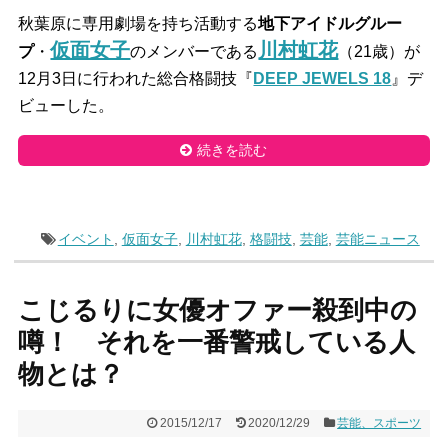
秋葉原に専用劇場を持ち活動する
地下アイドルグルー
仮面女子
川村虹花
プ
・
のメンバーである
（21歳）が
12月3日に行われた総合格闘技『
DEEP JEWELS 18
』デ
ビューした。
続きを読む
イベント
,
仮面女子
,
川村虹花
,
格闘技
,
芸能
,
芸能ニュース
こじるりに女優オファー殺到中の
噂！ それを一番警戒している人
物とは？
2015/12/17
2020/12/29
芸能、スポーツ