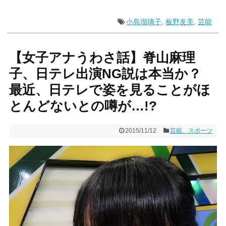
小島瑠璃子
,
板野友美
,
芸能
【女子アナうわさ話】脊山麻理
子、日テレ出演NG説は本当か？
最近、日テレで姿を見ることがほ
とんどないとの噂が…!?
2015/11/12
芸能、スポーツ