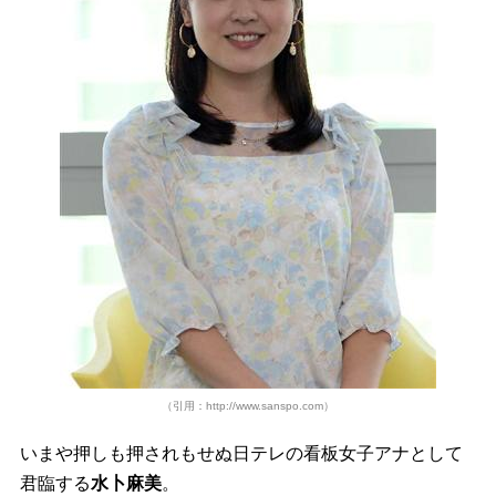
（引用：http://www.sanspo.com）
いまや押しも押されもせぬ日テレの看板女子アナとして
君臨する
水卜麻美
。