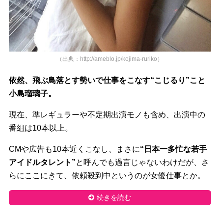
（出典：http://ameblo.jp/kojima-ruriko）
依然、飛ぶ鳥落とす勢いで仕事をこなす“こじるり”こと
小島瑠璃子。
現在、準レギュラーや不定期出演モノも含め、出演中の
番組は10本以上。
CMや広告も10本近くこなし、まさに
“日本一多忙な若手
アイドルタレント”
と呼んでも過言じゃないわけだが、さ
らにここにきて、依頼殺到中というのが女優仕事とか。
続きを読む