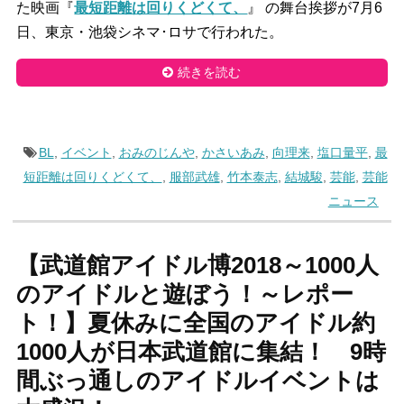
た映画『
最短距離は回りくどくて、
』 の舞台挨拶が7月6
日、東京・池袋シネマ･ロサで行われた。
続きを読む
BL
,
イベント
,
おみのじんや
,
かさいあみ
,
向理来
,
塩口量平
,
最
短距離は回りくどくて、
,
服部武雄
,
竹本泰志
,
結城駿
,
芸能
,
芸能
ニュース
【武道館アイドル博2018～1000人
のアイドルと遊ぼう！～レポー
ト！】夏休みに全国のアイドル約
1000人が日本武道館に集結！ 9時
間ぶっ通しのアイドルイベントは