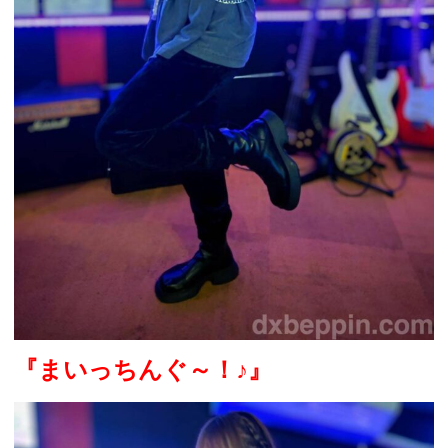
『まいっちんぐ～！
♪
』