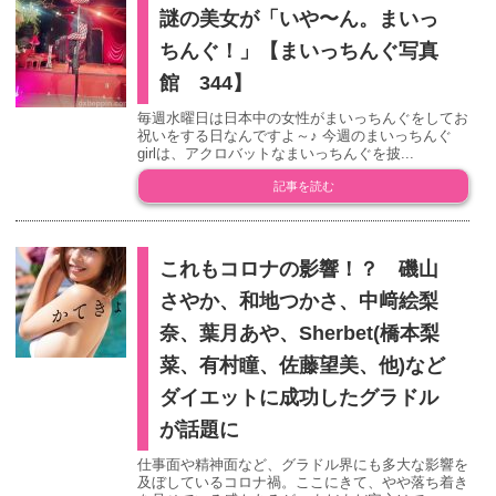
謎の美女が「いや〜ん。まいっ
ちんぐ！」【まいっちんぐ写真
館 344】
毎週水曜日は日本中の女性がまいっちんぐをしてお
祝いをする日なんですよ～♪ 今週のまいっちんぐ
girlは、アクロバットなまいっちんぐを披...
記事を読む
これもコロナの影響！？ 磯山
さやか、和地つかさ、中﨑絵梨
奈、葉月あや、Sherbet(橋本梨
菜、有村瞳、佐藤望美、他)など
ダイエットに成功したグラドル
が話題に
仕事面や精神面など、グラドル界にも多大な影響を
及ぼしているコロナ禍。ここにきて、やや落ち着き