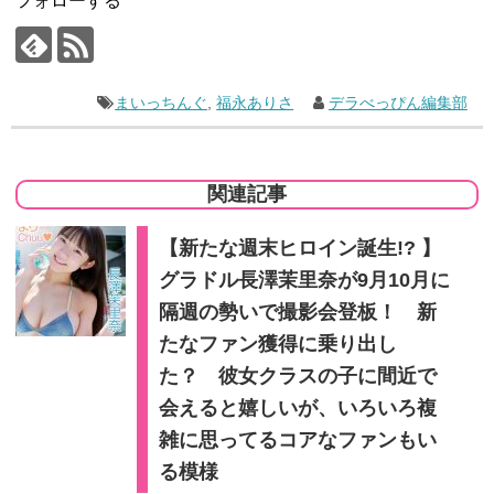
フォローする
まいっちんぐ
,
福永ありさ
デラべっぴん編集部
関連記事
【新たな週末ヒロイン誕生!? 】
グラドル長澤茉里奈が9月10月に
隔週の勢いで撮影会登板！ 新
たなファン獲得に乗り出し
た？ 彼女クラスの子に間近で
会えると嬉しいが、いろいろ複
雑に思ってるコアなファンもい
る模様