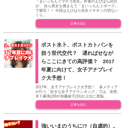
『まいっちんぐマチコ先生』作者のえびはら武司
が、 自ら美女を捕まえて「まいっちんぐポーズ」
で激写！！ 今回はえびはら先生イチオシの切ない
くら...
記事を読む
ポスト水卜、ポストカトパンを
担う世代交代？ 遅ればせなが
らここにきての高評価？ 2017
年夏に向けて、女子アナブレイ
ク大予想！
2017年、女子アナブレイク大予想！ 各メディア
が行う「好きな女子アナランキング」では、依然、
水卜麻美(29)や加藤綾子(31)が上位に君臨...
記事を読む
強いいまのうちに!?（自虐的）。