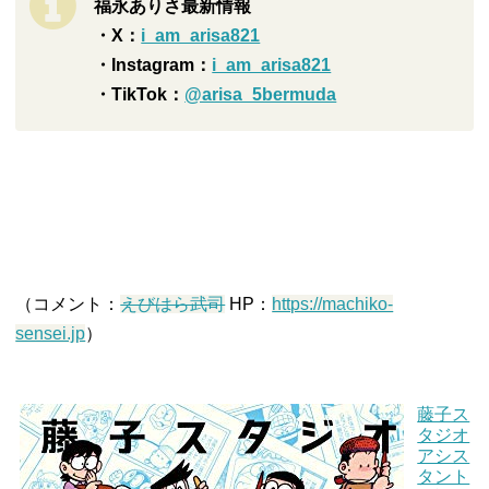
福永ありさ最新情報
・X：
i_am_arisa821
・Instagram：
i_am_arisa821
・TikTok：
@arisa_5bermuda
（コメント：
えびはら武司
HP：
https://machiko-
sensei.jp
）
藤子ス
タジオ
アシス
タント