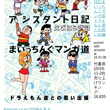
日記ま
いっち
んぐマ
ンガ道
ドラえ
もん達
との思
い出編
posted
with
amazlet
at
19.01.08
竹書房
(2018-
11-29)
売り上
げラン
キン
グ:
16,835
Amazon.co.jpで詳細を見る