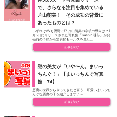
で、さらなる注目を集めている
片山萌美！ その成功の背景に
あったものとは？
いずれはAVも視野に!? 片山萌美の今後の動向は？1
月6日にリリースされた写真集『Rashin 裸芯』が発
売前の予約から驚異的セールスを見せ...
記事を読む
謎の美女が「いや〜ん。まいっ
ちんぐ！」【まいっちんぐ写真
館 74】
悪魔の世界からやってきたと言う、可愛いまいっち
んぐな悪魔の子を紹介しますよ～！
記事を読む