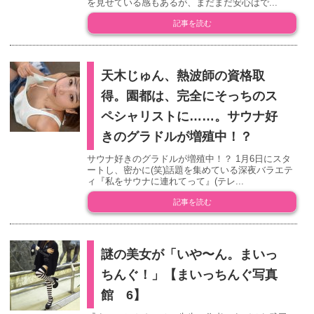
を見せている感もあるが、まだまだ安心はで...
記事を読む
天木じゅん、熱波師の資格取
得。園都は、完全にそっちのス
ペシャリストに……。サウナ好
きのグラドルが増殖中！？
サウナ好きのグラドルが増殖中！？ 1月6日にスタ
ートし、密かに(笑)話題を集めている深夜バラエテ
ィ『私をサウナに連れてって』(テレ...
記事を読む
謎の美女が「いや〜ん。まいっ
ちんぐ！」【まいっちんぐ写真
館 6】