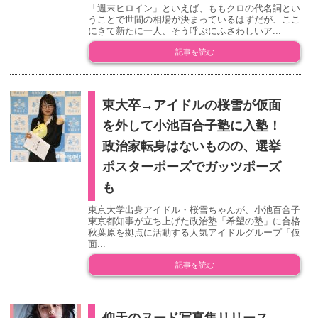
「週末ヒロイン」といえば、ももクロの代名詞とい
うことで世間の相場が決まっているはずだが、ここ
にきて新たに一人、そう呼ぶにふさわしいア...
記事を読む
東大卒→アイドルの桜雪が仮面
を外して小池百合子塾に入塾！
政治家転身はないものの、選挙
ポスターポーズでガッツポーズ
も
東京大学出身アイドル・桜雪ちゃんが、小池百合子
東京都知事が立ち上げた政治塾「希望の塾」に合格
秋葉原を拠点に活動する人気アイドルグループ「仮
面...
記事を読む
仰天のヌード写真集リリース