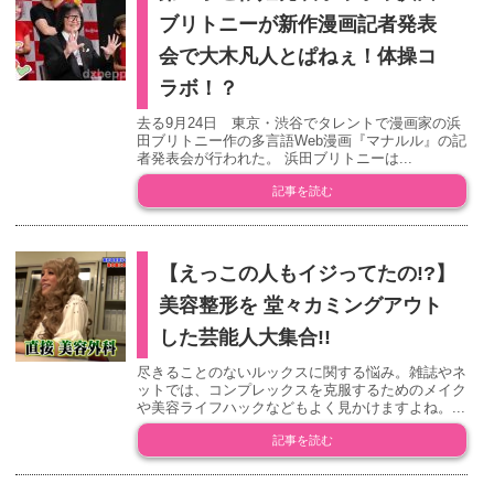
ブリトニーが新作漫画記者発表
会で大木凡人とぱねぇ！体操コ
ラボ！？
去る9月24日 東京・渋谷でタレントで漫画家の浜
田ブリトニー作の多言語Web漫画『マナルル』の記
者発表会が行われた。 浜田ブリトニーは...
記事を読む
【えっこの人もイジってたの!?】
美容整形を 堂々カミングアウト
した芸能人大集合!!
尽きることのないルックスに関する悩み。雑誌やネ
ットでは、コンプレックスを克服するためのメイク
や美容ライフハックなどもよく見かけますよね。...
記事を読む