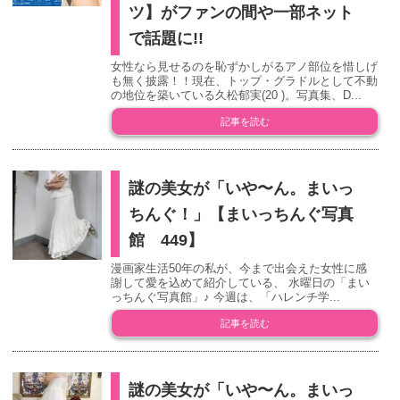
ツ】がファンの間や一部ネット
で話題に!!
女性なら見せるのを恥ずかしがるアノ部位を惜しげ
も無く披露！！現在、トップ・グラドルとして不動
の地位を築いている久松郁実(20 )。写真集、D...
記事を読む
謎の美女が「いや〜ん。まいっ
ちんぐ！」【まいっちんぐ写真
館 449】
漫画家生活50年の私が、今まで出会えた女性に感
謝して愛を込めて紹介している、 水曜日の「まい
っちんぐ写真館」♪ 今週は、「ハレンチ学...
記事を読む
謎の美女が「いや〜ん。まいっ