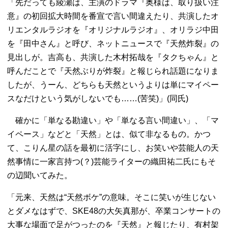
「先だっても綾瀬は、主演のドラマ『奥様は、取り扱い注
意』の初回拡大時間を番宣で言い間違えたり、共演したオ
リエンタルラジオを『オリジナルラジオ』、オリラジ中田
を『田中さん』と呼び、ネットニュースで『天然炸裂』の
見出しが。吉高も、共演した木村拓哉を『タクちゃん』と
呼んだことで『天然ぶりが炸裂』と報じられ話題になりま
したが、うーん、どちらも天然というよりは単にマイペー
スなだけという気がしないでも……(苦笑)」(同氏)
確かに「単なる勘違い」や「単なる言い間違い」、「マ
イペース」などと「天然」とは、似て非なるもの。かつ
て、こりん星の話を最初に活字にし、お笑いや芸能人の天
然事情に一家言持つ(？)芸能ライターの織田祐二氏にもそ
の辺聞いてみた。
「元来、天然は“天然ボケ”の意味。そこに笑いが生じない
とダメなはずで、SKE48の大矢真那が、卒業コンサートの
大事な場面で足がつったのを『天然』と報じたり、有村架