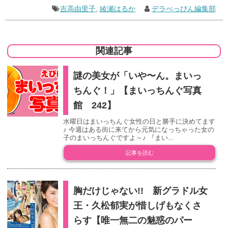
吉高由里子
,
綾瀬はるか
デラべっぴん編集部
関連記事
謎の美女が「いや〜ん。まいっ
ちんぐ！」【まいっちんぐ写真
館 242】
水曜日はまいっちんぐ女性の日と勝手に決めてます
♪ 今週はある街に来てから元気になっちゃった女の
子のまいっちんぐですよ～♪ 『まい...
記事を読む
胸だけじゃない!! 新グラドル女
王・久松郁実が惜しげもなくさ
らす【唯一無二の魅惑のパー