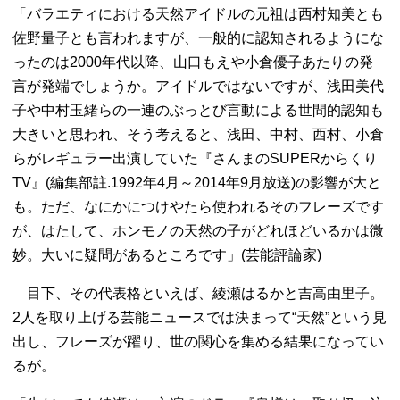
「バラエティにおける天然アイドルの元祖は西村知美とも
佐野量子とも言われますが、一般的に認知されるようにな
ったのは2000年代以降、山口もえや小倉優子あたりの発
言が発端でしょうか。アイドルではないですが、浅田美代
子や中村玉緒らの一連のぶっとび言動による世間的認知も
大きいと思われ、そう考えると、浅田、中村、西村、小倉
らがレギュラー出演していた『さんまのSUPERからくり
TV』(編集部註.1992年4月～2014年9月放送)の影響が大と
も。ただ、なにかにつけやたら使われるそのフレーズです
が、はたして、ホンモノの天然の子がどれほどいるかは微
妙。大いに疑問があるところです」(芸能評論家)
目下、その代表格といえば、綾瀬はるかと吉高由里子。
2人を取り上げる芸能ニュースでは決まって“天然”という見
出し、フレーズが躍り、世の関心を集める結果になってい
るが。