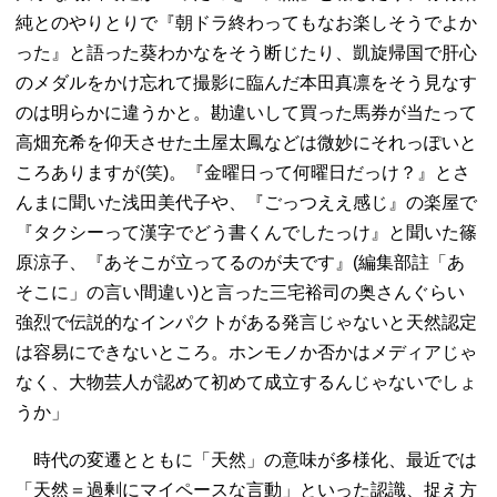
純とのやりとりで『朝ドラ終わってもなお楽しそうでよか
った』と語った葵わかなをそう断じたり、凱旋帰国で肝心
のメダルをかけ忘れて撮影に臨んだ本田真凛をそう見なす
のは明らかに違うかと。勘違いして買った馬券が当たって
高畑充希を仰天させた土屋太鳳などは微妙にそれっぽいと
ころありますが(笑)。『金曜日って何曜日だっけ？』とさ
んまに聞いた浅田美代子や、『ごっつええ感じ』の楽屋で
『タクシーって漢字でどう書くんでしたっけ』と聞いた篠
原涼子、『あそこが立ってるのが夫です』(編集部註「あ
そこに」の言い間違い)と言った三宅裕司の奥さんぐらい
強烈で伝説的なインパクトがある発言じゃないと天然認定
は容易にできないところ。ホンモノか否かはメディアじゃ
なく、大物芸人が認めて初めて成立するんじゃないでしょ
うか」
時代の変遷とともに「天然」の意味が多様化、最近では
「天然＝過剰にマイペースな言動」といった認識、捉え方