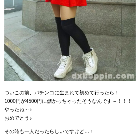
ついこの前、パチンコに生まれて初めて行ったら！
1000円が4500円に儲かっちゃったそうなんです～！！！
やったね～♪
おめでとう♪
その時も一人だったらしいですけど…！