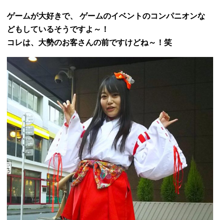
ゲームが大好きで、 ゲームのイベントのコンパニオンな
どもしているそうですよ～！
コレは、大勢のお客さんの前ですけどね～！笑