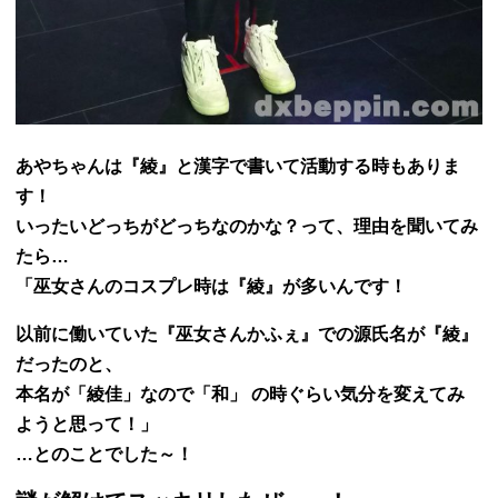
あやちゃんは『綾』と漢字で書いて活動する時もありま
す！
いったいどっちがどっちなのかな？って、理由を聞いてみ
たら…
「巫女さんのコスプレ時は『綾』が多いんです！
以前に働いていた『巫女さんかふぇ』での源氏名が『綾』
だったのと、
本名が「綾佳」なので「和」 の時ぐらい気分を変えてみ
ようと思って！」
…とのことでした～！