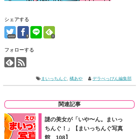
シェアする
error
0
フォローする
まいっちんぐ
,
橘あや
デラべっぴん編集部
関連記事
謎の美女が「いや〜ん。まいっ
ちんぐ！」【まいっちんぐ写真
館 108】