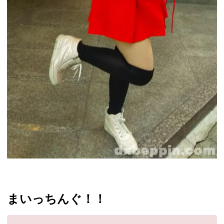
まいっちんぐ！！