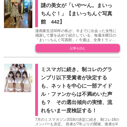
謎の美女が「いや〜ん。まいっ
ちんぐ！」【まいっちんぐ写真
館 442】
漫画家生活50年の私が、今までに出会った女性に
感謝して愛を込めて紹介している、毎週水曜日の
「まいっちんぐ写真館」♪ 今週は、全身トラン...
記事を読む
ミスマガに続き、制コレのグラ
ンプリ以下受賞者が決定する
も、ネットを中心に一部アイド
ル・ファンからは不満めいた声
も？ その選出傾向の実情、流
れをいま一度検証する！
7月のミスマガジン2018の決定に続き、制コレ18の
メンバーも決定。 前者が7年ぶりの開催、後者が4