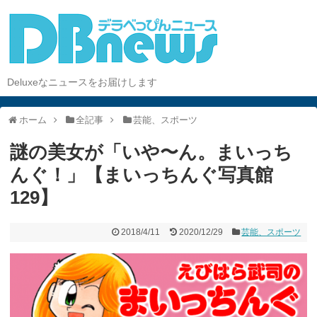
Deluxeなニュースをお届けします
ホーム
全記事
芸能、スポーツ
謎の美女が「いや〜ん。まいっち
んぐ！」【まいっちんぐ写真館
129】
2018/4/11
2020/12/29
芸能、スポーツ