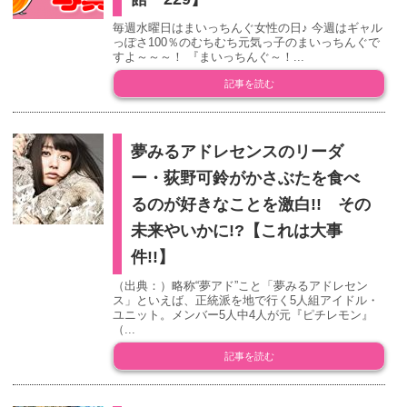
毎週水曜日はまいっちんぐ女性の日♪ 今週はギャル
っぽさ100％のむちむち元気っ子のまいっちんぐで
すよ～～～！ 『まいっちんぐ～！...
記事を読む
夢みるアドレセンスのリーダ
ー・荻野可鈴がかさぶたを食べ
るのが好きなことを激白!! その
未来やいかに!?【これは大事
件!!】
（出典：）略称“夢アド”こと「夢みるアドレセン
ス」といえば、正統派を地で行く5人組アイドル・
ユニット。メンバー5人中4人が元『ピチレモン』
（...
記事を読む