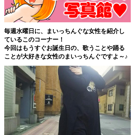
毎週水曜日に、まいっちんぐな女性を紹介し
ているこのコーナー！
今回はもうすぐお誕生日の、歌うことや踊る
ことが大好きな女性のまいっちんぐですよ～♪