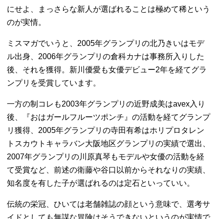
にせよ、まっさらな新人が選ばれることは極めて稀という
のが実情。
ミスマガでいうと、2005年グランプリの北乃きいはモデ
ル出身、2006年グランプリの倉科カナは事務所入りした
後、それを獲得。新川優愛も女優デビュー2年を経てグラ
ンプリを受賞しています。
一方の制コレも2003年グランプリの近野成美はavex入り
後、『おはガールフルーツポンチ』の活動を経てグランプ
リ獲得、2005年グランプリの寺田有希はホリプロタレン
トスカウトキャラバン大阪地区グランプリの実績で選出、
2007年グランプリの川原真琴もモデルや女優の活動を経
て受賞など、前述の衛藤や谷口以前からそれなりの実績、
知名度を有した子が選ばれるのは定石といっていい。
伝統の栄冠、ひいては老舗雑誌の顔という意味で、選考サ
イドとしても無謀な冒険はそうできないというのが実情で