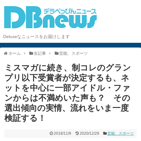
Deluxeなニュースをお届けします
ホーム
全記事
芸能、スポーツ
ミスマガに続き、制コレのグラン
プリ以下受賞者が決定するも、ネ
ットを中心に一部アイドル・ファ
ンからは不満めいた声も？ その
選出傾向の実情、流れをいま一度
検証する！
2018/11/9
2020/12/29
芸能、スポーツ