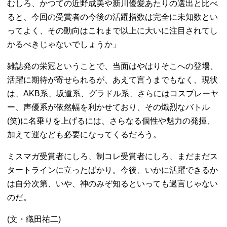
むしろ、かつての近野成美や新川優愛あたりの選出と比べ
ると、今回の受賞者の今後の活躍指数は完全に未知数とい
ってよく、その動向はこれまで以上に大いに注目されてし
かるべきじゃないでしょうか」
雑誌発の栄冠ということで、当面はやはりそこへの登場、
活躍に期待が寄せられるが、あえて言うまでもなく、現状
は、AKB系、坂道系、グラドル系、さらにはコスプレーヤ
ー、声優系が依然幅を利かせており、その熾烈なバトル
(笑)に名乗りを上げるには、さらなる個性や魅力の発揮、
加えて運なども必要になってくるだろう。
ミスマガ受賞者にしろ、制コレ受賞者にしろ、まだまだス
タートラインに立ったばかり。今後、いかに活躍できるか
は自分次第、いや、神のみぞ知るといっても過言じゃない
のだ。
(文・織田祐二)