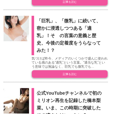
記事を読む
「巨乳」、「微乳」に続いて、
密かに浸透しつつある「適
乳」！そ の言葉の意義と歴
史、今後の定着度をうらなって
みた！？
気づけば昨今、メディアのいくつかで盛んに使われ
ている感のある“適乳”という言葉。“適当な乳”とい
う意味では無論なく、巨乳でも微乳でも...
記事を読む
公式YouTubeチャンネルで初の
ミリオン再生を記録した橋本梨
菜。いま、この時期に突破した