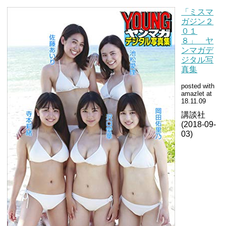
「ミスマ
ガジン２
０１
８」 ヤ
ンマガデ
ジタル写
真集
posted with
amazlet at
18.11.09
講談社
(2018-09-
03)