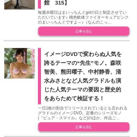
館 315】
毎週水曜日はまいっちんぐgirlの日と制定させてい
ただいています♪ 桃色軟体ファイターキュアピンク
のまいっちんぐですよ～♪（なんのこっ...
記事を読む
イメージDVDで変わらぬ人気を
誇るテーマの“先生”モノ。森咲
智美、熊田曜子、中村静香、清
水みさとなど人気グラドルも演
じた人気テーマの要因と歴史的
をあらためて検証する！
一日1枚の割合でリリースされているとも言われる
グラドルのイメージDVD。定番のシリーズモノ
(『ピュア・スマイル』など)のほか、作品ご...
記事を読む