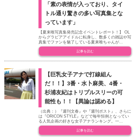
「素の表情が入っており、タイ
トル通り驚きの多い写真集とな
っています」
【夏来唯写真集発売記念イベントレポート！】 OL
からグラビアアイドルに転身し、数多くの雑誌や写
真集でファンを魅了している夏来唯ちゃんが...
記事を読む
【巨乳女子アナで打線組ん
だ！！】3番・水卜麻美、4番・
杉浦友紀はトリプルスリーの可
能性も！！【異論は認める】
（出典：）『週刊文春』や『週刊ポスト』、さらに
は『ORICON STYLE』などで毎年恒例となってい
る人気企画の好きな女子アナランキング。一...
記事を読む