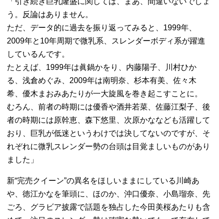
「引き続き巨乳隆盛に関しては、まあ、間違いないでしょ
う。反論はありません。
ただ、データ的に過去を振り返ってみると、1999年、
2009年と10年周期で微乳系、スレンダーボディ系が躍進
しているんです。
たとえば、1999年は眞鍋かをり、内藤陽子、川村ひか
る、浅倉めぐみ、2009年は南明奈、杉本有美、佐々木
希、優木まおみあたりが一大旋風を巻き起こすことに。
むろん、前者の時期には優香や酒井若菜、佐藤江梨子、後
者の時期には原幹恵、森下悠里、次原かななども活躍して
おり、巨乳が低迷というわけでは決してないのですが、そ
れぞれに微乳スレンダー勢の台頭は目覚ましいものがあり
ました」
新“完売クイーン”の異名をほしいままにしている川崎あ
や、徳江かなを筆頭に、ほのか、沖口優奈、小島瑠奈、先
ごろ、グラビア披露で話題を独占した今田美桜あたりも含