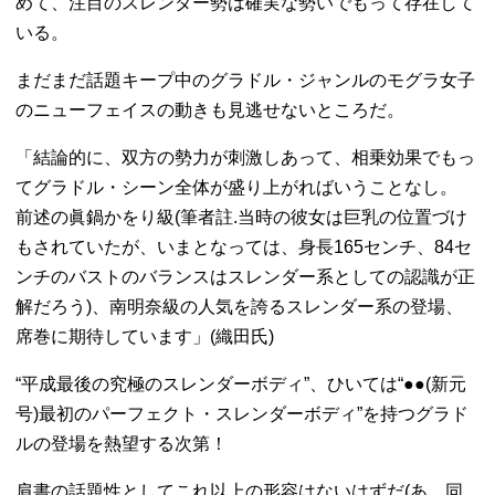
めて、注目のスレンダー勢は確実な勢いでもって存在して
いる。
まだまだ話題キープ中のグラドル・ジャンルのモグラ女子
のニューフェイスの動きも見逃せないところだ。
「結論的に、双方の勢力が刺激しあって、相乗効果でもっ
てグラドル・シーン全体が盛り上がればいうことなし。
前述の眞鍋かをり級(筆者註.当時の彼女は巨乳の位置づけ
もされていたが、いまとなっては、身長165センチ、84セ
ンチのバストのバランスはスレンダー系としての認識が正
解だろう)、南明奈級の人気を誇るスレンダー系の登場、
席巻に期待しています」(織田氏)
“平成最後の究極のスレンダーボディ”、ひいては“●●(新元
号)最初のパーフェクト・スレンダーボディ”を持つグラド
ルの登場を熱望する次第！
肩書の話題性としてこれ以上の形容はないはずだ(あ、同