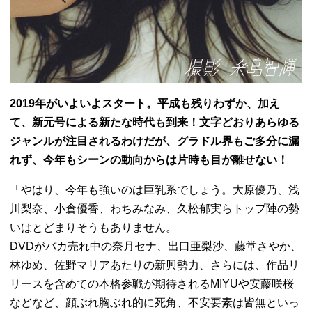
2019年がいよいよスタート。平成も残りわずか、加え
て、新元号による新たな時代も到来！
文字どおりあらゆる
ジャンルが注目されるわけだが、グラドル界もご多分に漏
れず、今年もシーンの動向からは片時も目が離せない！
「やはり、今年も強いのは巨乳系でしょう。大原優乃、浅
川梨奈、小倉優香、わちみなみ、久松郁実らトップ陣の勢
いはとどまりそうもありません。
DVDがバカ売れ中の奈月セナ、出口亜梨沙、藤堂さやか、
林ゆめ、佐野マリアあたりの新興勢力、さらには、作品リ
リースを含めての本格参戦が期待されるMIYUや安藤咲桜
などなど、顔ぶれ胸ぶれ的に死角、不安要素は皆無といっ