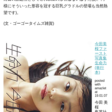
様にそういった形容を冠する巨乳グラドルの登場も当然熱
望です)。
(文・ゴーゴータイムズ雑賀)
今田美
桜ファ
ースト
写真集
生命力
(単行
本)
posted
with
amazlet
at
19.01.07
今田 美
桜
集英社