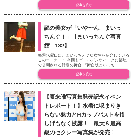
記事を読む
謎の美女が「いや〜ん。まいっ
ちんぐ！」【まいっちんぐ写真
館 132】
毎週水曜日に、まいっちんぐな女性を紹介している
このコーナー！ 今回もゴールデンウイークに築地
で公開される話題の舞台 『舞台版まいっち...
記事を読む
【夏来唯写真集発売記念イベン
トレポート！】水着に収まりき
らない魅力とHカップバストを惜
しげもなく披露！ 最大＆最高
級のセクシー写真集が発売！