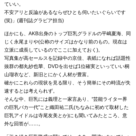
ていい。
不安アリと反論があるならぜひとも伺いたいぐらいです
(笑)」(週刊誌グラビア担当)
ほかにも、AKB出身のトップ巨乳グラドルの平嶋夏海、同
じく永尾まりや(公称のサイズはかなり前のもの。現在は
立派に成長しているのでここに加えておく)。
写真集が高セールスを記録中の京佳、表紙になれば話題性
抜群の都丸紗也華、DVDを出せば1位確実といっていい桐
山瑠衣など、新旧とにかく人材が豊富。
確かにこれらの現状を見る限り、そう簡単にその時流が失
速するとは考えられず。
そんな中、巨乳には義理と一家言あり、“芸能ライター界
の巨乳バカ一代”こと織田祐二氏(ちなみに初めて取材した
巨乳アイドルは寺尾友美とか)にも聞いてみたところ、意
外な回答が……。