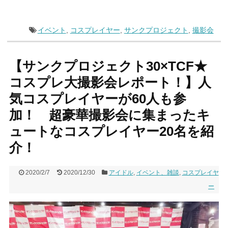
イベント
,
コスプレイヤー
,
サンクプロジェクト
,
撮影会
【サンクプロジェクト30×TCF★
コスプレ大撮影会レポート！】人
気コスプレイヤーが60人も参
加！ 超豪華撮影会に集まったキ
ュートなコスプレイヤー20名を紹
介！
2020/2/7
2020/12/30
アイドル
,
イベント、雑談
,
コスプレイヤ
ー