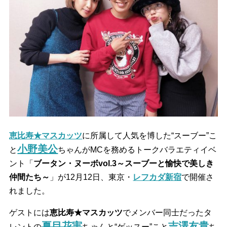
恵比寿★マスカッツ
に所属して人気を博した
“
スーブー
”
こ
小野美公
と
ちゃんがMCを務めるトークバラエティイベ
ント「
ブータン・ヌーボvol.3～スーブーと愉快で美しき
仲間たち～
」が12月12日、東京・
レフカダ新宿
で開催さ
れました。
ゲストには
恵比寿★マスカッツ
でメンバー同士だったタ
夏目花実
吉澤友貴
レントの
ちゃんと
“
ゲッスー
”
こと
ち