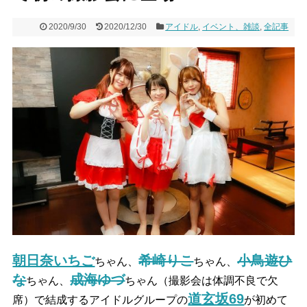
2020/9/30
2020/12/30
アイドル
,
イベント、雑談
,
全記事
朝日奈いちご
希崎りこ
小鳥遊ひ
ちゃん、
ちゃん、
な
成海ゆづ
ちゃん、
ちゃん（撮影会は体調不良で欠
道玄坂69
席）で結成するアイドルグループの
が初めて