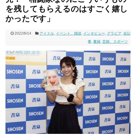
を残してもらえるのはすごく嬉し
かったです」
2022/6/14
アイドル
,
イベント、雑談
,
インタビュー
,
グラビア
,
全記
事
,
書籍
,
芸能、スポーツ