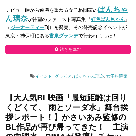
ぱんちゃ
デビュー時から連勝を重ねる女子格闘家の
ん璃奈
が待望のファースト写真集『
虹色ぱんちゃん
』
（
ジーオーティー
刊）を発売。その発売記念イベントが
東京・神保町にある
書泉グランデ
で行われました！
続きを読む
イベント
,
グラビア
,
ぱんちゃん璃奈
,
女子格闘家
【大人気BL映画「最短距離は回り
くどくて、 雨とソーダ水」舞台挨
拶レポート！】かさいあみ監修の
BL作品が再び帰ってきた！ 主演