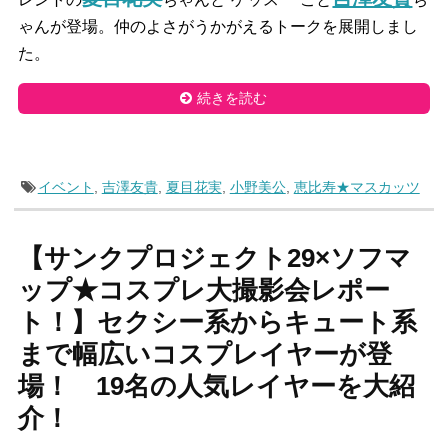
ゃんが登場。仲のよさがうかがえるトークを展開しまし
た。
続きを読む
イベント
,
吉澤友貴
,
夏目花実
,
小野美公
,
恵比寿★マスカッツ
【サンクプロジェクト29×ソフマ
ップ★コスプレ大撮影会レポー
ト！】セクシー系からキュート系
まで幅広いコスプレイヤーが登
場！ 19名の人気レイヤーを大紹
介！