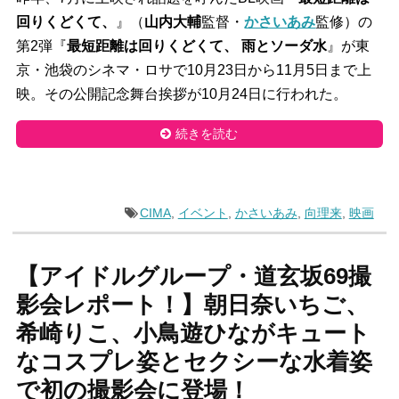
回りくどくて、
』（
山内大輔
監督・
かさいあみ
監修）の
第2弾『
最短距離は回りくどくて、 雨とソーダ水
』が東
京・池袋のシネマ・ロサで10月23日から11月5日まで上
映。その公開記念舞台挨拶が10月24日に行われた。
続きを読む
CIMA
,
イベント
,
かさいあみ
,
向理来
,
映画
【アイドルグループ・道玄坂69撮
影会レポート！】朝日奈いちご、
希崎りこ、小鳥遊ひながキュート
なコスプレ姿とセクシーな水着姿
で初の撮影会に登場！