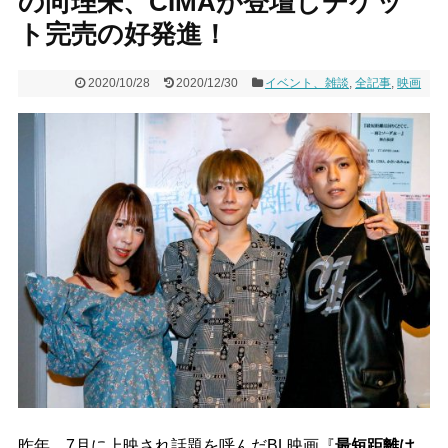
の向理来、CIMAが登壇しチケッ
ト完売の好発進！
2020/10/28
2020/12/30
イベント、雑談
,
全記事
,
映画
昨年、7月に上映され話題を呼んだBL映画『
最短距離は