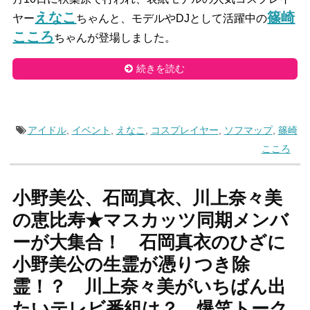
えなこ
篠崎
ヤー
ちゃんと、モデルやDJとして活躍中の
こころ
ちゃんが登場しました。
続きを読む
アイドル
,
イベント
,
えなこ
,
コスプレイヤー
,
ソフマップ
,
篠崎
こころ
小野美公、石岡真衣、川上奈々美
の恵比寿★マスカッツ同期メンバ
ーが大集合！ 石岡真衣のひざに
小野美公の生霊が憑りつき除
霊！？ 川上奈々美がいちばん出
たいテレビ番組は？ 爆笑トーク