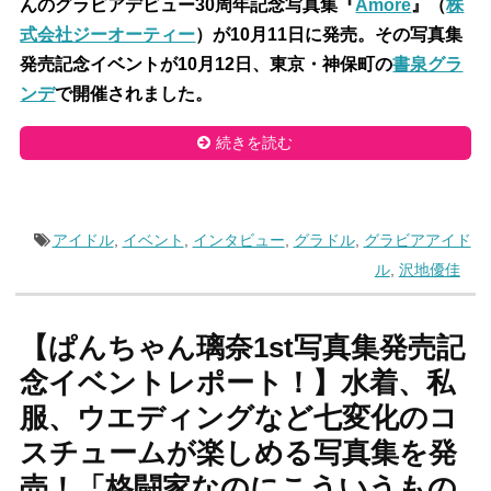
んのグラビアデビュー30周年記念写真集『
Amore
』（
株
式会社ジーオーティー
）が10月11日に発売。その写真集
発売記念イベントが10月12日、東京・神保町の
書泉グラ
ンデ
で開催されました。
続きを読む
アイドル
,
イベント
,
インタビュー
,
グラドル
,
グラビアアイド
ル
,
沢地優佳
【ぱんちゃん璃奈1st写真集発売記
念イベントレポート！】水着、私
服、ウエディングなど七変化のコ
スチュームが楽しめる写真集を発
売！「格闘家なのにこういうもの