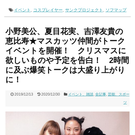
イベント
,
コスプレイヤー
,
サンクプロジェクト
,
ソフマップ
小野美公、夏目花実、吉澤友貴の
恵比寿★マスカッツ仲間がトーク
イベントを開催！ クリスマスに
欲しいものや予定を告白！ 2時間
に及ぶ爆笑トークは大盛り上がり
に！
2019/12/13
2020/12/30
イベント、雑談
,
全記事
,
芸能、スポー
ツ