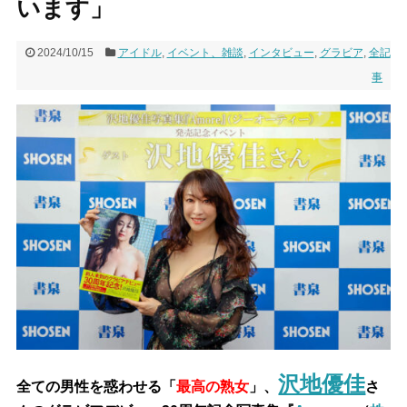
います」
2024/10/15
アイドル
,
イベント、雑談
,
インタビュー
,
グラビア
,
全記
事
沢地優佳
全ての男性を惑わせる「
最高の熟女
」、
さ