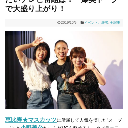
で大盛り上がり！
2019/10/9
イベント、雑談
,
全記事
恵比寿★マスカッツ
に所属して人気を博した
“
スーブ
小野美公