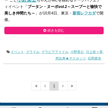
ー
”
こと
ちゃんがMCを務めるトークバラエテ
ィイベント「
ブータン・ヌーボvol.2～スーブーと愉快で
美しき仲間たち～
」が10月4日、東京・
新宿レフカダ
で開
催。
続きを読む
イベント
,
グラドル
,
グラビアアイドル
,
小野美公
,
川上奈々美
,
恵比寿★マスカッツ
,
石岡真衣
1