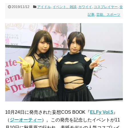
2019/11/12
アイドル
,
イベント、雑談
,
カワイイ
,
コスプレイヤー
,
全
記事
,
芸能、スポーツ
10月24日に発売された妄想COS BOOK『
ELFy Vol.5
』
（
ジーオーティー
）。この発売を記念したイベントが11
月10日に秋葉原で行われ、表紙モデルの人気コスプレイ