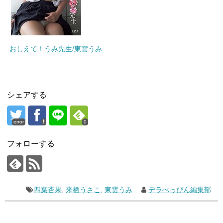
おしえて！うみ先生/東雲うみ
シェアする
error
0
フォローする
四葉杏果
,
来栖うさこ
,
東雲うみ
デラべっぴん編集部