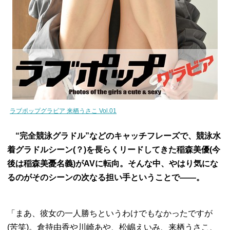
ラブポップグラビア 来栖うさこ Vol.01
“完全競泳グラドル”などのキャッチフレーズで、競泳水
着グラドルシーン(？)を長らくリードしてきた稲森美優(今
後は稲森美憂名義)がAVに転向。そんな中、やはり気にな
るのがそのシーンの次なる担い手ということで――。
「まあ、彼女の一人勝ちというわけでもなかったですが
(苦笑)。倉持由香や川崎あや、松嶋えいみ、来栖うさこ、