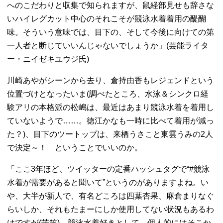
へのこだわりと収集で知られますが、鼠経部見せも辞さな
いハイレグカット中心のそれこそが競泳水着着用の醍醐
味。そういう意味では、目下の、そして今後に向けての第
一人者と断じていいんじゃないでしょうか」(芸能ライタ
ー・ニイゼキユウジ氏)
川崎あやがシーンから去り、倉持由香もレジェンドという
位置づけとなったいま(調べたところ、水泳＆シンクロ経
験アリの本格派の松嶋は、最近はあまり競泳水着を着用し
ていないようで……。徳江かなも一時に比べて着用が減っ
た？)、目下のツートップは、来栖うさこと東雲うみの2人
で決定～！ ということでいいのか。
「ここ3年ほど、ツイッターの定番ハッシュタグで“#競泳
水着が需要があると聞いて”というのがありますよね。い
や、大半が新人で、有名どころは四葉杏果、麻倉まりなぐ
らいしか、それもたまーにしか使用してない状況もあるわ
けですが(苦笑)。競泳水着好きとして、個人的にはそこか