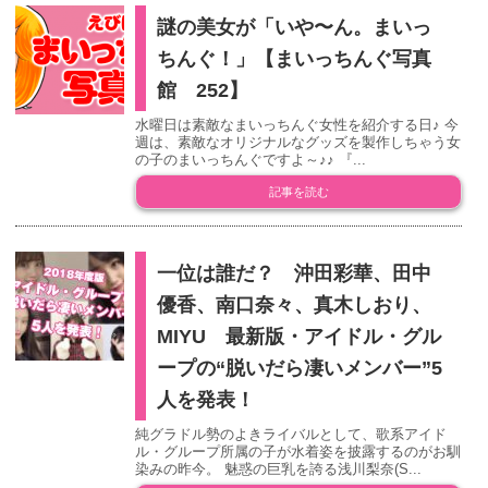
謎の美女が「いや〜ん。まいっ
ちんぐ！」【まいっちんぐ写真
館 252】
水曜日は素敵なまいっちんぐ女性を紹介する日♪ 今
週は、素敵なオリジナルなグッズを製作しちゃう女
の子のまいっちんぐですよ～♪♪ 『...
記事を読む
一位は誰だ？ 沖田彩華、田中
優香、南口奈々、真木しおり、
MIYU 最新版・アイドル・グル
ープの“脱いだら凄いメンバー”5
人を発表！
純グラドル勢のよきライバルとして、歌系アイド
ル・グループ所属の子が水着姿を披露するのがお馴
染みの昨今。 魅惑の巨乳を誇る浅川梨奈(S...