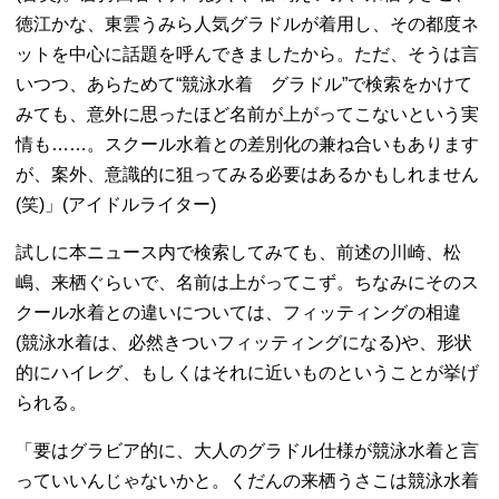
徳江かな、東雲うみら人気グラドルが着用し、その都度ネ
ットを中心に話題を呼んできましたから。ただ、そうは言
いつつ、あらためて“競泳水着 グラドル”で検索をかけて
みても、意外に思ったほど名前が上がってこないという実
情も……。スクール水着との差別化の兼ね合いもあります
が、案外、意識的に狙ってみる必要はあるかもしれません
(笑)」(アイドルライター)
試しに本ニュース内で検索してみても、前述の川崎、松
嶋、来栖ぐらいで、名前は上がってこず。ちなみにそのス
クール水着との違いについては、フィッティングの相違
(競泳水着は、必然きついフィッティングになる)や、形状
的にハイレグ、もしくはそれに近いものということが挙げ
られる。
「要はグラビア的に、大人のグラドル仕様が競泳水着と言
っていいんじゃないかと。くだんの来栖うさこは競泳水着