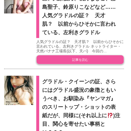
島聖子、鈴原りこなどなど……
人気グラドルの証？ 天才
肌？ 以前からひそかに言われ
ている、左利きグラドル
人気グラドルの証？ 天才肌？ 以前からひそかに
言われている、左利きグラドル ネットライター・
天然バナナ工場長(以下、天バ) 今回の...
記事を読む
グラドル・クイーンの証、さら
にはグラドル盛況の象徴ともい
うべき、お馴染み『ヤンマガ』
のスリートップ・ショットの表
紙だが、同様に(それ以上に
)注
目、関心を寄せたい事柄と