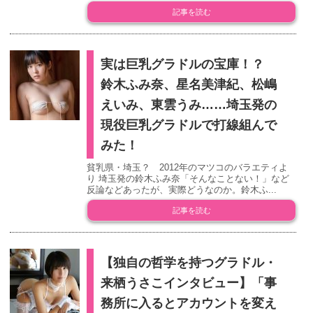
記事を読む
実は巨乳グラドルの宝庫！？
鈴木ふみ奈、星名美津紀、松嶋
えいみ、東雲うみ……埼玉発の
現役巨乳グラドルで打線組んで
みた！
貧乳県・埼玉？ 2012年のマツコのバラエティよ
り 埼玉発の鈴木ふみ奈「そんなことない！」など
反論などあったが、実際どうなのか。鈴木ふ...
記事を読む
【独自の哲学を持つグラドル・
来栖うさこインタビュー】「事
務所に入るとアカウントを変え