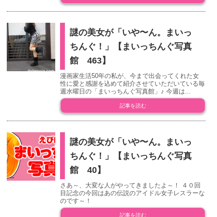
謎の美女が「いや〜ん。まいっ
ちんぐ！」【まいっちんぐ写真
館 463】
漫画家生活50年の私が、今まで出会ってくれた女
性に愛と感謝を込めて紹介させていただいている毎
週水曜日の「まいっちんぐ写真館」♪ 今週は...
記事を読む
謎の美女が「いや〜ん。まいっ
ちんぐ！」【まいっちんぐ写真
館 40】
さあ～、大変な人がやってきましたよ～！ ４０回
目記念の今回はあの伝説のアイドル女子レスラーな
のです～！
記事を読む