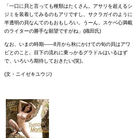
「一口に貝と言っても種類はたくさん。アサリを超えるシ
ジミを装着してみるのもアリですし、サクラガイのように
半透明の貝なんてのもおもしろい。うーん、スケベ心満載
のライターの勝手な願望ですがね」(織田氏)
なお、いまの時期――8月から秋にかけての旬の貝はアワ
ビとのこと。目下の流れに乗っかるグラドルはいるはず
で、いろいろ期待しておきたい(笑)。
(文・ニイゼキユウジ)