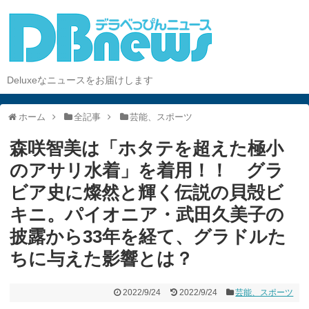
Deluxeなニュースをお届けします
ホーム
全記事
芸能、スポーツ
森咲智美は「ホタテを超えた極小
のアサリ水着」を着用！！ グラ
ビア史に燦然と輝く伝説の貝殻ビ
キニ。パイオニア・武田久美子の
披露から33年を経て、グラドルた
ちに与えた影響とは？
2022/9/24
2022/9/24
芸能、スポーツ