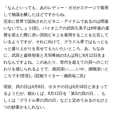
「なんといっても、あのレディー・ガガがステージで着用
して物議を醸したほどですからね。
完全に世界で認知されたビキニ・アイテムであるのは間違
いないでしょう(笑)。パイオニアの武田久美子は6年後の還
暦を迎えた際に赤い貝殻ビキニを着用することを公言して
いるようですが、それに向けて、グラドル界ではもっとも
っと盛り上がりを見せてもらいたいところ。あ、ちなみ
に、武田と森咲智美と天羽希純の3人は同じ8月12日生ま
れなんですよね。このあたり、世代を超えての貝へのこだ
わりを感じられるようで、感貝深い……いや、感慨深いと
ころです(苦笑)」(芸能ライター・織田祐二氏)
現状、貝の日は4月8日、ホタテの日は6月18日と決まって
るようだが、願わくば、8月12日を「第2の貝の日」、も
しくは「グラドル界の貝の日」などと定めてみるのもひと
つの妙案かもしれない。