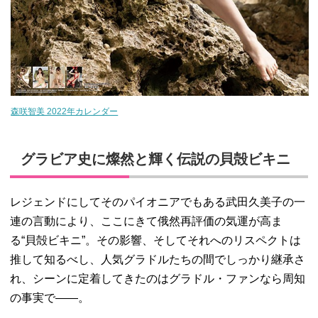
森咲智美 2022年カレンダー
グラビア史に燦然と輝く伝説の貝殻ビキニ
レジェンドにしてそのパイオニアでもある武田久美子の一
連の言動により、ここにきて俄然再評価の気運が高ま
る“貝殻ビキニ”。その影響、そしてそれへのリスペクトは
推して知るべし、人気グラドルたちの間でしっかり継承さ
れ、シーンに定着してきたのはグラドル・ファンなら周知
の事実で――。