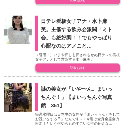
記事を読む
日テレ看板女子アナ・水卜麻
美。主催する飲み会派閥「ミト
会」も絶好調！！でもやっぱり
心配なのはアノこと…
（引用：）いまや押しも押されもせぬ日テレの看板
女子アナとして君臨する水卜麻美。
記事を読む
謎の美女が「いや〜ん。まいっ
ちんぐ！」【まいっちんぐ写真
館 351】
毎週水曜日は日本中の女性が「まいっちんぐをして
お祝いをする日」なんです～♪ 今週は全身全霊全力
疾走！という何やらものすごい女性の紹介な...