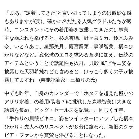
「まあ、“定着してきた”と言い切ってしまうのは微妙な感
もありますが(笑)、確かに名だたる人気グラドルたちが適
時、コンスタントにその着用姿を披露してきたのは事実。
主な顔ぶれを挙げると、杉原杏璃、野々宮ミカ、鈴木ふみ
奈、いとうあこ、星那美月、雨宮留菜、森咲智美、橋本ひ
かりなどなど。変化球のエロを求める意味に加え、伝統の
アイテムということで話題性も抜群。貝殻“風”ビキニ姿を
披露した天羽希純なども含めると、けっこう多くの子が披
露してますね」(芸能評論家・三橋りの氏)
中でも昨年、自身のカレンダーで「ホタテを超えた極小の
アサリ水着」の着用(装着？)に挑戦した森咲智美は大きな
話題を集め、ビッグ・セールスを記録。。同じく昨年、
「手作りの貝殻ビキニ」姿をツイッターにアップした橋本
ひかりも先人へのリスペクトが多分に窺われ、新旧のグラ
ビア・ファンから賞賛を浴びることになった。