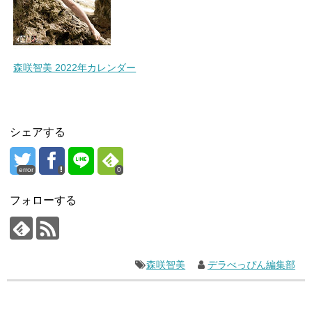
森咲智美 2022年カレンダー
シェアする
error
0
フォローする
森咲智美
デラべっぴん編集部