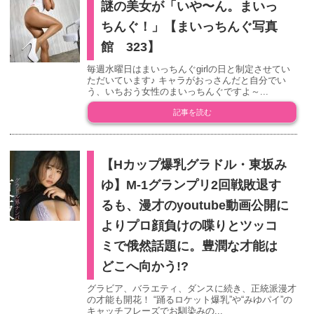
謎の美女が「いや〜ん。まいっ
ちんぐ！」【まいっちんぐ写真
館 323】
毎週水曜日はまいっちんぐgirlの日と制定させてい
ただいています♪ キャラがおっさんだと自分でい
う、いちおう女性のまいっちんぐですよ～...
記事を読む
【Hカップ爆乳グラドル・東坂み
ゆ】M-1グランプリ2回戦敗退す
るも、漫才のyoutube動画公開に
よりプロ顔負けの喋りとツッコ
ミで俄然話題に。豊潤な才能は
どこへ向かう!?
グラビア、バラエティ、ダンスに続き、正統派漫才
の才能も開花！ “踊るロケット爆乳”や“みゆパイ”の
キャッチフレーズでお馴染みの...