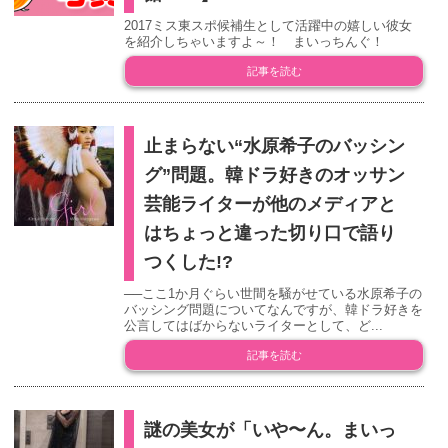
2017ミス東スポ候補生として活躍中の嬉しい彼女
を紹介しちゃいますよ～！ まいっちんぐ！
記事を読む
止まらない“水原希子のバッシン
グ”問題。韓ドラ好きのオッサン
芸能ライターが他のメディアと
はちょっと違った切り口で語り
つくした!?
──ここ1か月ぐらい世間を騒がせている水原希子の
バッシング問題についてなんですが、韓ドラ好きを
公言してはばからないライターとして、ど...
記事を読む
謎の美女が「いや〜ん。まいっ