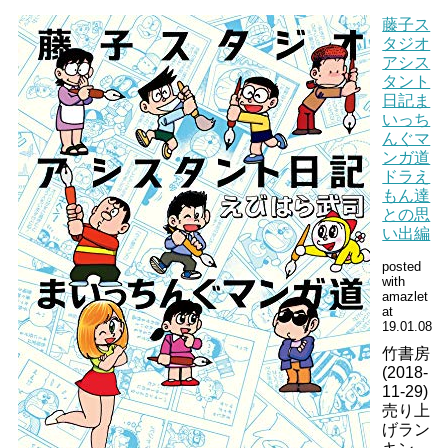
藤子ス
タジオ
アシス
タント
日記ま
いっち
んぐマ
ンガ道
ドラえ
もん達
との思
い出編
posted
with
amazlet
at
19.01.08
竹書房
(2018-
11-29)
売り上
げラン