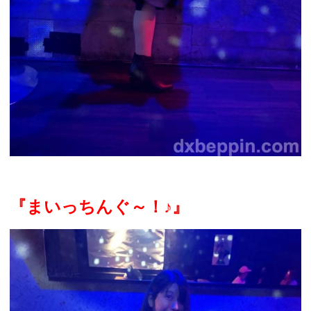
『まいっちんぐ～！
♪
』