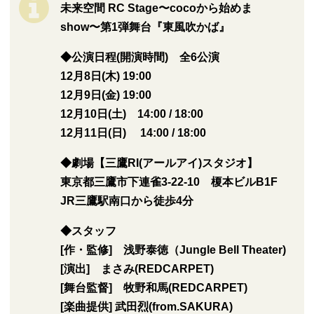
未来空間 RC Stage〜cocoから始めま
show〜
第1弾舞台『東風吹かば』
◆公演日程(開演時間) 全6公演
12月8日(木) 19:00
12月9日(金) 19:00
12月10日(土) 14:00 / 18:00
12月11日(日) 14:00 / 18:00
◆劇場【三鷹RI(アールアイ)スタジオ】
東京都三鷹市下連雀3-22-10 榎本ビルB1F
JR三鷹駅南口から徒歩4分
◆スタッフ
[作・監修] 浅野泰徳（Jungle Bell Theater)
[演出] まさみ(REDCARPET)
[舞台監督] 牧野和馬(REDCARPET)
[楽曲提供] 武田烈(from.SAKURA)