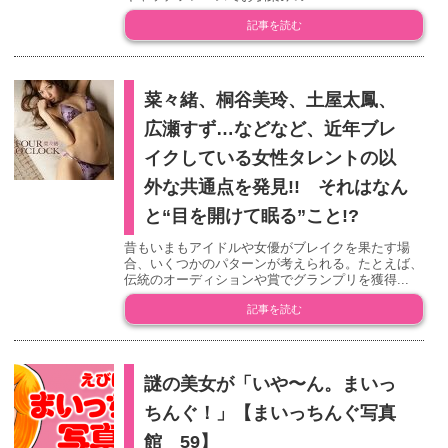
記事を読む
菜々緒、桐谷美玲、土屋太鳳、
広瀬すず…などなど、近年ブレ
イクしている女性タレントの以
外な共通点を発見!! それはなん
と“目を開けて眠る”こと!?
昔もいまもアイドルや女優がブレイクを果たす場
合、いくつかのパターンが考えられる。たとえば、
伝統のオーディションや賞でグランプリを獲得...
記事を読む
謎の美女が「いや〜ん。まいっ
ちんぐ！」【まいっちんぐ写真
館 59】