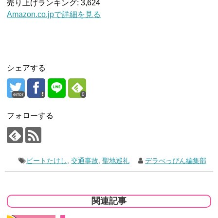
売り上げランキング: 3,624
Amazon.co.jpで詳細を見る
シェアする
error
0
フォローする
ビートたけし
,
交通事故
,
聖地巡礼
デラべっぴん編集部
関連記事