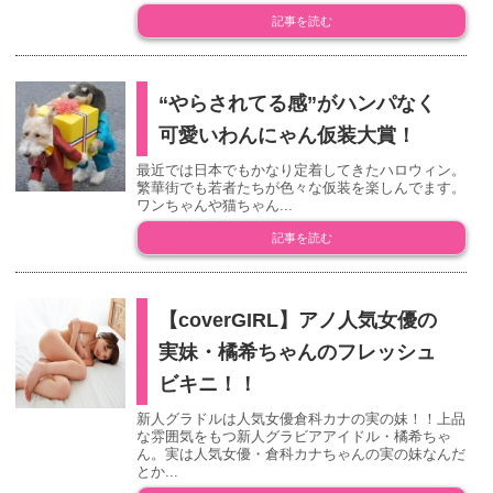
記事を読む
“やらされてる感”がハンパなく
可愛いわんにゃん仮装大賞！
最近では日本でもかなり定着してきたハロウィン。
繁華街でも若者たちが色々な仮装を楽しんでます。
ワンちゃんや猫ちゃん...
記事を読む
【coverGIRL】アノ人気女優の
実妹・橘希ちゃんのフレッシュ
ビキニ！！
新人グラドルは人気女優倉科カナの実の妹！！上品
な雰囲気をもつ新人グラビアアイドル・橘希ちゃ
ん。実は人気女優・倉科カナちゃんの実の妹なんだ
とか...