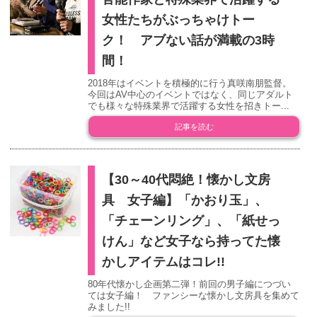
女性たちがぶっちゃけトー
ク！ アブない話が満載の3時
間！
2018年はイベントを積極的に行う真咲南朋監督。
今回はAV中心のイベントではなく、同じアダルト
でも様々な特殊業界で活躍する女性を招きトー...
記事を読む
【30～40代悶絶！懐かし文房
具 女子編】「かおり玉」、
「チェーンリング」、「紙せっ
けん」など女子なら持ってた懐
かしアイテムはコレ!!
80年代懐かし企画第二弾！前回の男子編につづい
ては女子編！ ファンシーな懐かし文房具を集めて
みました!!