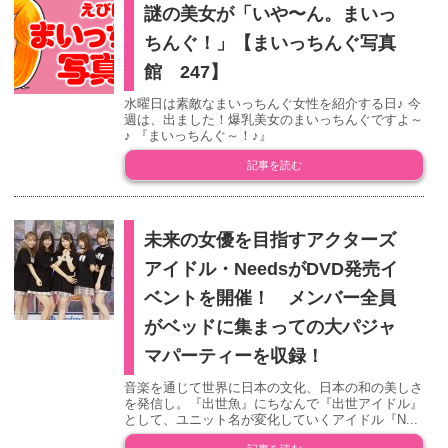
謎の美女が「いや〜ん。まいっ
ちんぐ！」【まいっちんぐ写真
館 247】
水曜日は素敵なまいっちんぐ女性を紹介する日♪ 今
週は、出ました！爆乳美女のまいっちんぐですよ～
♪ 『まいっちんぐ～！♪』
記事を読む
未来の女優を目指すアクターズ
アイドル・NeedsがDVD発売イ
ベントを開催！ メンバー全員
がベッドに集まっての大パジャ
マパーティーを収録！
音楽を通じて世界に日本の文化、日本の和の美しさ
を発信し。『出世魚』にちなんで『出世アイドル』
として、ユニット名が変化していくアイドル『N...