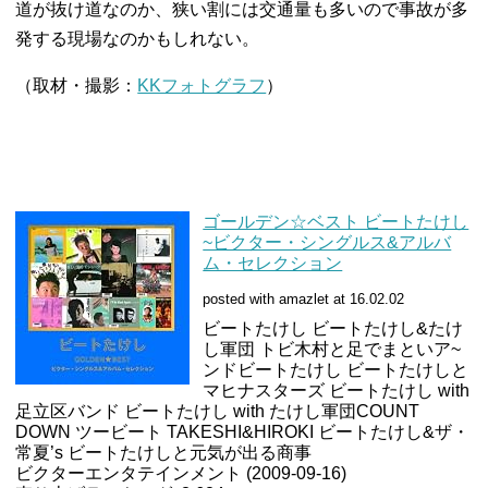
道が抜け道なのか、狭い割には交通量も多いので事故が多
発する現場なのかもしれない。
（取材・撮影：
KKフォトグラフ
）
ゴールデン☆ベスト ビートたけし
~ビクター・シングルス&アルバ
ム・セレクション
posted with amazlet at 16.02.02
ビートたけし ビートたけし&たけ
し軍団 トビ木村と足でまといア~
ンドビートたけし ビートたけしと
マヒナスターズ ビートたけし with
足立区バンド ビートたけし with たけし軍団COUNT
DOWN ツービート TAKESHI&HIROKI ビートたけし&ザ・
常夏’s ビートたけしと元気が出る商事
ビクターエンタテインメント (2009-09-16)