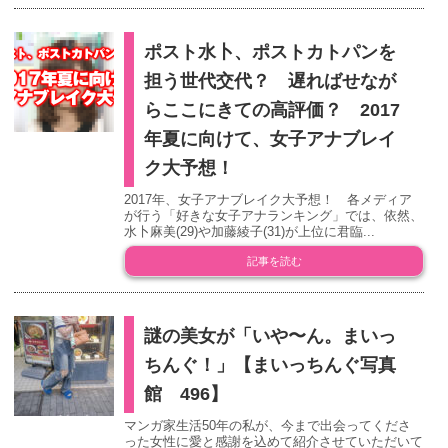
ポスト水卜、ポストカトパンを
担う世代交代？ 遅ればせなが
らここにきての高評価？ 2017
年夏に向けて、女子アナブレイ
ク大予想！
2017年、女子アナブレイク大予想！ 各メディア
が行う「好きな女子アナランキング」では、依然、
水卜麻美(29)や加藤綾子(31)が上位に君臨...
記事を読む
謎の美女が「いや〜ん。まいっ
ちんぐ！」【まいっちんぐ写真
館 496】
マンガ家生活50年の私が、今まで出会ってくださ
った女性に愛と感謝を込めて紹介させていただいて