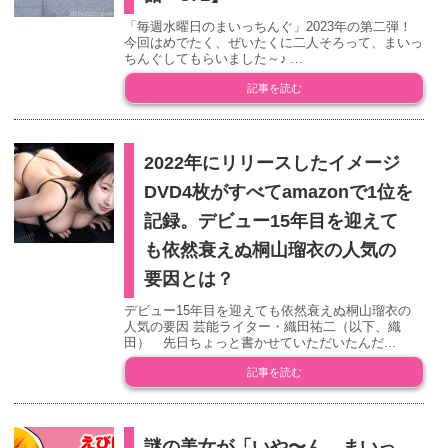
「毎週水曜日のまいっちんぐ」2023年の第二弾！
今回はめでたく、ぜいたくに二人そろって、まいっ
ちんぐしてもらいました～♪ ...
記事を読む
2022年にリリースしたイメージ
DVD4枚がすべてamazonで1位を
記録。デビュー15年目を迎えて
も依然衰えぬ桐山瑠衣の人気の
要因とは？
デビュー15年目を迎えても依然衰えぬ桐山瑠衣の
人気の要因 芸能ライター・織田祐二（以下、織
田） 先日ちょっと書かせていただいたんだ...
記事を読む
謎の美女が「いや〜ん。まいっ