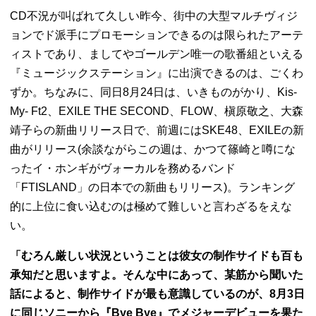
CD不況が叫ばれて久しい昨今、街中の大型マルチヴィジ
ョンでド派手にプロモーションできるのは限られたアーテ
ィストであり、ましてやゴールデン唯一の歌番組といえる
『ミュージックステーション』に出演できるのは、ごくわ
ずか。ちなみに、同日8月24日は、いきものがかり、Kis-
My- Ft2、EXILE THE SECOND、FLOW、槇原敬之、大森
靖子らの新曲リリース日で、前週にはSKE48、EXILEの新
曲がリリース(余談ながらこの週は、かつて篠崎と噂にな
ったイ・ホンギがヴォーカルを務めるバンド
「FTISLAND」の日本での新曲もリリース)。ランキング
的に上位に食い込むのは極めて難しいと言わざるをえな
い。
「むろん厳しい状況ということは彼女の制作サイドも百も
承知だと思いますよ。そんな中にあって、某筋から聞いた
話によると、制作サイドが最も意識しているのが、8月3日
に同じソニーから『Bye Bye』でメジャーデビューを果た