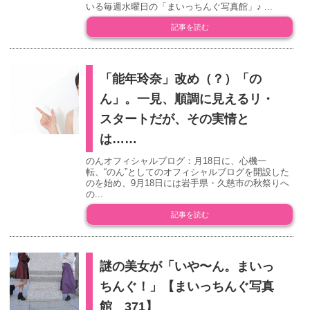
いる毎週水曜日の「まいっちんぐ写真館」♪ ...
記事を読む
「能年玲奈」改め（？）「の
ん」。一見、順調に見えるリ・
スタートだが、その実情と
は……
のんオフィシャルブログ：月18日に、心機一
転、“のん”としてのオフィシャルブログを開設した
のを始め、9月18日には岩手県・久慈市の秋祭りへ
の...
記事を読む
謎の美女が「いや〜ん。まいっ
ちんぐ！」【まいっちんぐ写真
館 371】