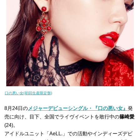
口の悪い女(初回生産限定盤)
8月24日の
メジャーデビューシングル・『口の悪い女』
発
売に向け、目下、全国でライヴイベントを敢行中の
篠崎愛
(24)。
アイドルユニット「AeLL.」での活動やインディーズデビ