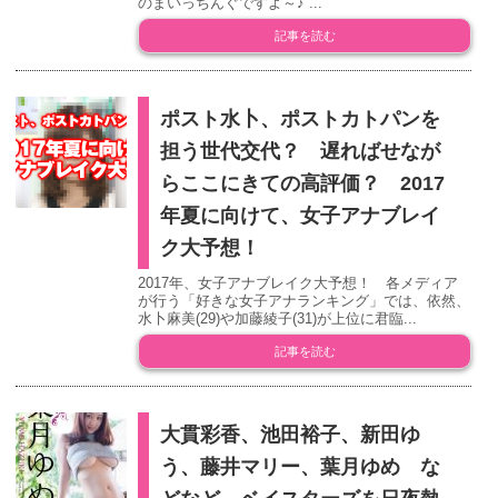
のまいっちんぐですよ～♪ ...
記事を読む
ポスト水卜、ポストカトパンを
担う世代交代？ 遅ればせなが
らここにきての高評価？ 2017
年夏に向けて、女子アナブレイ
ク大予想！
2017年、女子アナブレイク大予想！ 各メディア
が行う「好きな女子アナランキング」では、依然、
水卜麻美(29)や加藤綾子(31)が上位に君臨...
記事を読む
大貫彩香、池田裕子、新田ゆ
う、藤井マリー、葉月ゆめ な