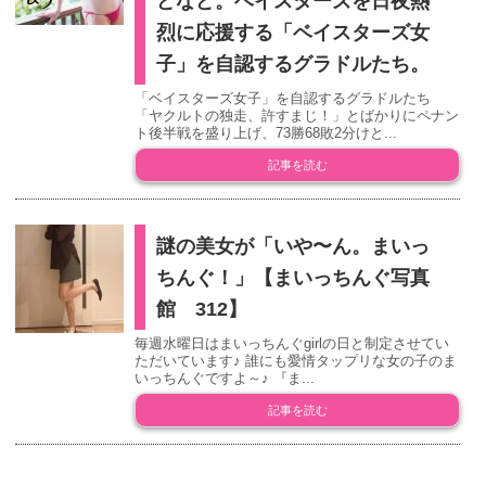
どなど。ベイスターズを日夜熱
烈に応援する「ベイスターズ女
子」を自認するグラドルたち。
「ベイスターズ女子」を自認するグラドルたち
「ヤクルトの独走、許すまじ！」とばかりにペナン
ト後半戦を盛り上げ、73勝68敗2分けと...
記事を読む
謎の美女が「いや〜ん。まいっ
ちんぐ！」【まいっちんぐ写真
館 312】
毎週水曜日はまいっちんぐgirlの日と制定させてい
ただいています♪ 誰にも愛情タップリな女の子のま
いっちんぐですよ～♪ 『ま...
記事を読む