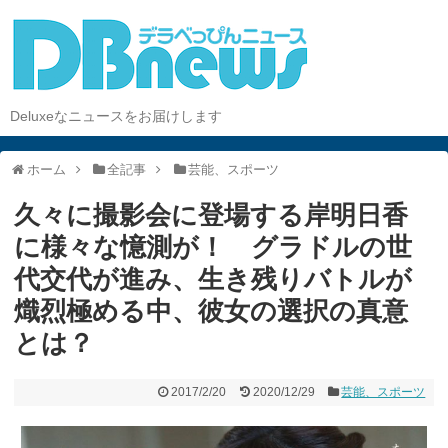
Deluxeなニュースをお届けします
ホーム
全記事
芸能、スポーツ
久々に撮影会に登場する岸明日香
に様々な憶測が！ グラドルの世
代交代が進み、生き残りバトルが
熾烈極める中、彼女の選択の真意
とは？
2017/2/20
2020/12/29
芸能、スポーツ