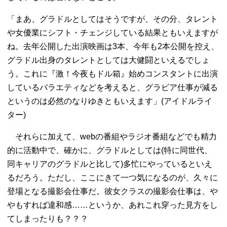
「まあ、グラドルとしてはそうですが、その分、タレント
や女優業にシフト・チェンジしている結果ともいえますが
ね。去年公開した出演映画は3本、今年も2本公開を控え、
グラドル出身のタレントとしては大健闘といえるでしょ
う。これに『激！今夜もドル箱』始めコンスタントに出演
しているバラエティなどを考えると、グラビア仕事が減る
というのは必然のなりゆきともいえます」(アイドルライ
ター)
それらに加えて、webの番組やラジオ番組などでも精力
的に活動中で、確かに、グラドルとしては(特に同世代、
同キャリアのグラドルと比して)多忙にやっているといえ
るだろう。ただし、ここにきて一つ気になるのが、久々に
登場となる撮影会仕事だ。彼女クラスの撮影会仕事は、や
やもすれば違和感……というか、あれこれ穿った見方をし
てしまったりも？？？