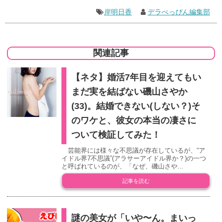
岸明日香
デラべっぴん編集部
関連記事
【ネタ】婚活7年目を迎えてもい
まだ実を結ばない磯山さやか
(33)。結婚できない(しない？)そ
のワケと、彼女の本当の凄さに
ついて検証してみた！
芸能界には様々な不思議が存在しているが、“ア
イドル界7不思議”(アラサーアイドル界か？)の一つ
と呼ばれているのが、「なぜ、磯山さや...
記事を読む
謎の美女が「いや〜ん。まいっ