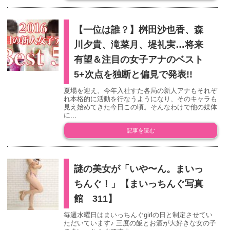
【一位は誰？】桝田沙也香、森
川夕貴、滝菜月、堤礼実…将来
有望＆注目の女子アナのベスト
5+次点を独断と偏見で発表!!
夏場を迎え、今年入社すた各局の新人アナもそれぞ
れ本格的に活動を行なうようになり、そのキャラも
見え始めてきた今日この頃。そんなわけで他の媒体
に...
記事を読む
謎の美女が「いや〜ん。まいっ
ちんぐ！」【まいっちんぐ写真
館 311】
毎週水曜日はまいっちんぐgirlの日と制定させてい
ただいています♪ 三度の飯とお酒が大好きな女の子