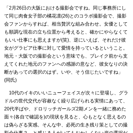
「2月26日の大阪における撮影会ですね。同じ事務所にし
て同じ肉食女子部の橘花凛(26)とのコラボ撮影会で、撮影
会ファンからすれば、相当贅沢な組み合わせ。女優として
も順調な現在の立ち位置から考えると、確かにやらなくて
もいい仕事にも思えますが(笑)、逆にいえば、それだけ彼
女がグラビア仕事に対して愛情を持っているということ。
地元・大阪での撮影会という意味でも、ブレイク前から支
えてくれた地元のファンへの感謝の意など、彼女なりの決
断があっての選択のはず。いや、そう信じたいですね」
(同氏)
10代のイキのいいニューフェイスが次々に登場し、グラ
ドルの世代交代が容赦なく繰り広げられる実情にあって、
20代半ばや、ドロリッチガールズ2期メンを一緒に務めた
面々(各自で確認を)の現状を見ると、心もとなく思えるの
は偽らざる実感。そんな中、必死の生き残り策としての撮
影会仕事？ と感じる人がいてもおかしくない岸の選択だ