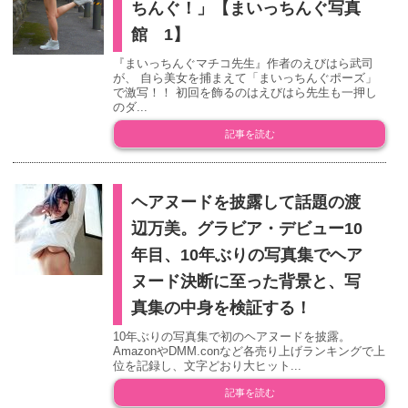
ちんぐ！」【まいっちんぐ写真
館 1】
『まいっちんぐマチコ先生』作者のえびはら武司
が、 自ら美女を捕まえて「まいっちんぐポーズ」
で激写！！ 初回を飾るのはえびはら先生も一押し
のダ...
記事を読む
ヘアヌードを披露して話題の渡
辺万美。グラビア・デビュー10
年目、10年ぶりの写真集でヘア
ヌード決断に至った背景と、写
真集の中身を検証する！
10年ぶりの写真集で初のヘアヌードを披露。
AmazonやDMM.conなど各売り上げランキングで上
位を記録し、文字どおり大ヒット...
記事を読む