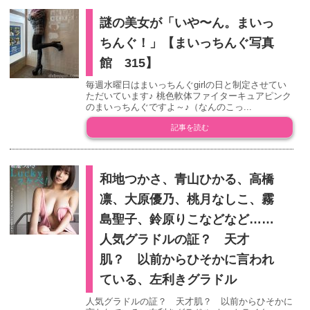
謎の美女が「いや〜ん。まいっ
ちんぐ！」【まいっちんぐ写真
館 315】
毎週水曜日はまいっちんぐgirlの日と制定させてい
ただいています♪ 桃色軟体ファイターキュアピンク
のまいっちんぐですよ～♪（なんのこっ...
記事を読む
和地つかさ、青山ひかる、高橋
凛、大原優乃、桃月なしこ、霧
島聖子、鈴原りこなどなど……
人気グラドルの証？ 天才
肌？ 以前からひそかに言われ
ている、左利きグラドル
人気グラドルの証？ 天才肌？ 以前からひそかに