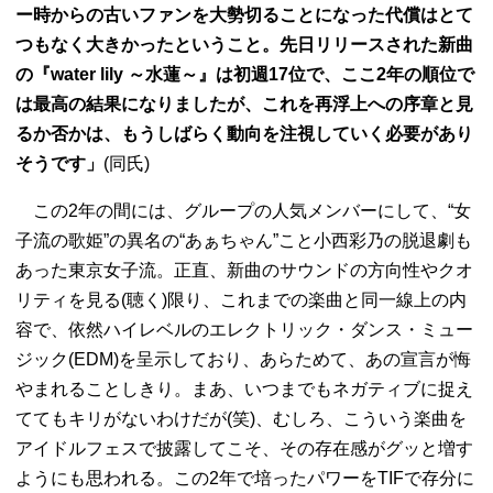
ー時からの古いファンを大勢切ることになった代償はとて
つもなく大きかったということ。先日リリースされた新曲
の『water lily ～水蓮～』は初週17位で、ここ2年の順位で
は最高の結果になりましたが、これを再浮上への序章と見
るか否かは、もうしばらく動向を注視していく必要があり
そうです」
(同氏)
この2年の間には、グループの人気メンバーにして、“女
子流の歌姫”の異名の“あぁちゃん”こと小西彩乃の脱退劇も
あった東京女子流。正直、新曲のサウンドの方向性やクオ
リティを見る(聴く)限り、これまでの楽曲と同一線上の内
容で、依然ハイレベルのエレクトリック・ダンス・ミュー
ジック(EDM)を呈示しており、あらためて、あの宣言が悔
やまれることしきり。まあ、いつまでもネガティブに捉え
ててもキリがないわけだが(笑)、むしろ、こういう楽曲を
アイドルフェスで披露してこそ、その存在感がグッと増す
ようにも思われる。この2年で培ったパワーをTIFで存分に