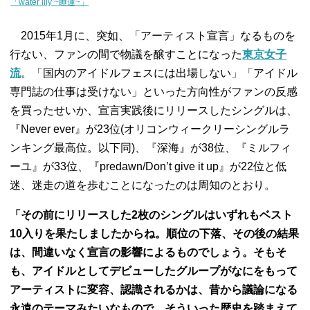
「water lily ~睡蓮~」
2015年1月に、突如、「アーティスト宣言」なるものを
行ない、ファンの間で物議を醸すことになった
東京女子
流
。「国内のアイドルフェスには出場しない」「アイドル
専門誌の仕事は受けない」といった方向性がファンの反感
を買ったせいか、宣言実践後にリリースしたシングルは、
『Never ever』が23位(オリコンウィークリーシングルラ
ンキング最高位。以下同)、『深海』が38位、『ミルフィ
ーユ』が33位、『predawn/Don’t give it up』が22位と低
迷、迷走の道を歩むことになったのは周知のとおり。
「その前にリリースした2枚のシングルはいずれもベスト
10入りを果たしましたからね。順位の下落、その後の結果
は、間違いなく宣言の影響によるものでしょう。そもそ
も、アイドルとしてデビューしたグループがなにをもって
アーティストに変容、認識されるかは、昔から議論になる
永遠のテーマみたいなもので、そういった歴史を踏まえて