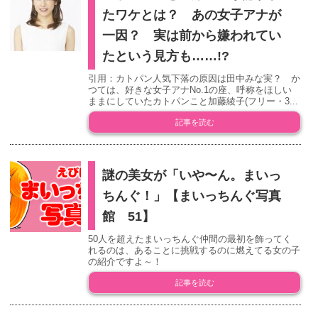
たワケとは？ あの女子アナが
一因？ 実は前から嫌われてい
たという見方も……!?
引用：カトパン人気下落の原因は田中みな実？ か
つては、好きな女子アナNo.1の座、呼称をほしい
ままにしていたカトパンこと加藤綾子(フリー・3...
記事を読む
謎の美女が「いや〜ん。まいっ
ちんぐ！」【まいっちんぐ写真
館 51】
50人を超えたまいっちんぐ仲間の最初を飾ってく
れるのは、あることに挑戦するのに燃えてる女の子
の紹介ですよ～！
記事を読む