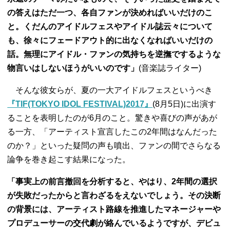
の答えはただ一つ、各自ファンが決めればいいだけのこ
と。くだんのアイドルフェスやアイドル誌云々について
も、徐々にフェードアウト的に出なくなればいいだけの
話。無理にアイドル・ファンの気持ちを逆撫でするような
物言いはしないほうがいいのです」
(音楽誌ライター)
そんな彼女らが、夏の一大アイドルフェスというべき
『TIF(TOKYO IDOL FESTIVAL)2017』
(8月5日)に出演す
ることを表明したのが6月のこと。驚きや喜びの声があが
る一方、「アーティスト宣言したこの2年間はなんだった
のか？」といった疑問の声も噴出、ファンの間でさらなる
論争を巻き起こす結果になった。
「事実上の前言撤回を分析すると、やはり、2年間の選択
が失敗だったからと言わざるをえないでしょう。その決断
の背景には、アーティスト路線を推進したマネージャーや
プロデューサーの交代劇が絡んでいるようですが、デビュ