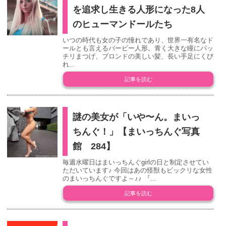
を追求し生きる人形になった8人
のヒューマンドールたち
いつの時代も女の子の憧れであり、世界一有名なド
ールとも言えるバービー人形。青く大きな瞳にパッ
チリまつげ、ブロンドの美しい髪、長い手足にくび
れ...
記事を読む
謎の美女が「いや〜ん。まいっ
ちんぐ！」【まいっちんぐ写真
館 284】
毎週水曜日はまいっちんぐgirlの日と制定させてい
ただいています♪ 今回はあの怪獣もビックリな女性
のまいっちんぐですよ～♪♪ 『...
記事を読む