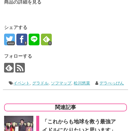
商品の詳細を見る
シェアする
error
0
フォローする
イベント
,
グラドル
,
ソフマップ
,
松川悠菜
デラべっぴん
関連記事
「これからも地球を救う最強ア
イドルになりたいと思います」