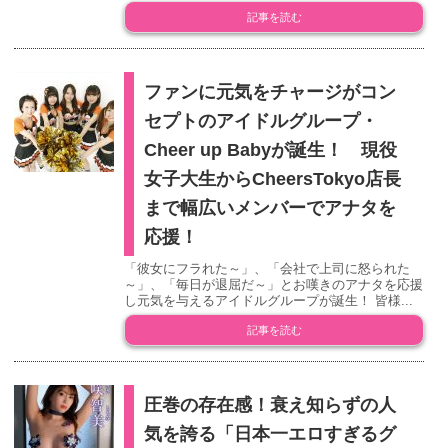
記事を読む
ファンに元気をチャージがコン
セプトのアイドルグループ・
Cheer up Babyが誕生！ 現役
女子大生からCheersTokyo店長
まで幅広いメンバーでアナタを
応援！
「彼女にフラれた～」、「会社で上司に怒られた
～」、「毎日が退屈だ～」とお嘆きのアナタを応援
し元気を与えるアイドルグループが誕生！ 皆様...
記事を読む
圧巻の存在感！衰え知らずの人
気を誇る「日本一エロすぎるグ