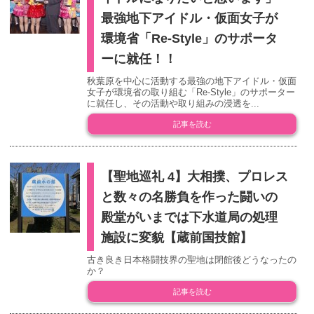
最強地下アイドル・仮面女子が
環境省「Re-Style」のサポータ
ーに就任！！
秋葉原を中心に活動する最強の地下アイドル・仮面
女子が環境省の取り組む「Re-Style」のサポーター
に就任し、その活動や取り組みの浸透を...
記事を読む
【聖地巡礼 4】大相撲、プロレス
と数々の名勝負を作った闘いの
殿堂がいまでは下水道局の処理
施設に変貌【蔵前国技館】
古き良き日本格闘技界の聖地は閉館後どうなったの
か？
記事を読む