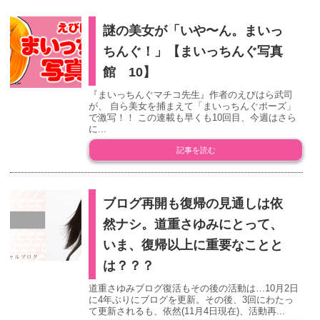
謎の美女が「いや〜ん。まいっ
ちんぐ！」【まいっちんぐ写真
館 10】
『まいっちんぐマチコ先生』作者のえびはら武司
が、 自ら美女を捕まえて「まいっちんぐポーズ」
で激写！！ この連載も早くも10回目、今週はさら
に...
記事を読む
ブログ再開も復帰の見通しは依
然ナシ。道重さゆみにとって、
いま、復帰以上に重要なことと
は？？？
道重さゆみブログ復活もその後の活動は…10月2日
に4年ぶりにブログを更新。その後、3回にわたっ
て更新されるも、依然(11月4日現在)、活動再...