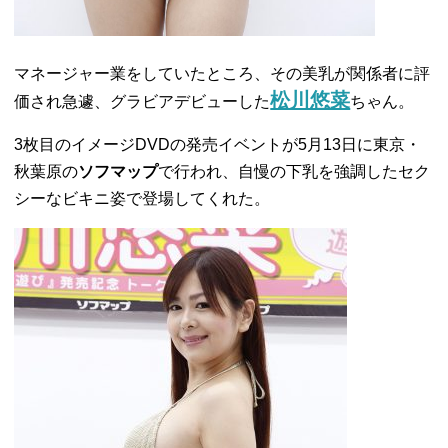
マネージャー業をしていたところ、その美乳が関係者に評
松川悠菜
価され急遽、グラビアデビューした
ちゃん。
3枚目のイメージDVDの発売イベントが5月13日に東京・
秋葉原の
ソフマップ
で行われ、自慢の下乳を強調したセク
シーなビキニ姿で登場してくれた。