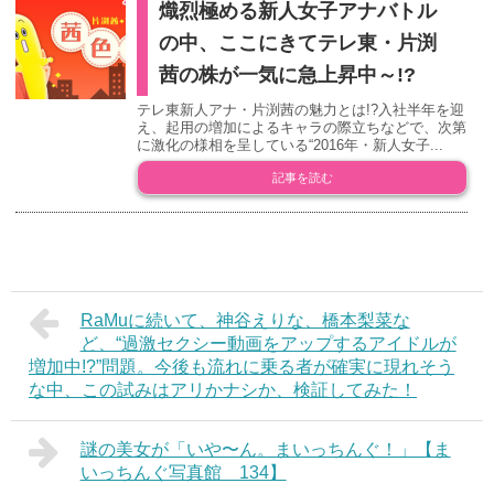
熾烈極める新人女子アナバトル
の中、ここにきてテレ東・片渕
茜の株が一気に急上昇中～!?
テレ東新人アナ・片渕茜の魅力とは!?入社半年を迎
え、起用の増加によるキャラの際立ちなどで、次第
に激化の様相を呈している“2016年・新人女子...
記事を読む
RaMuに続いて、神谷えりな、橋本梨菜な
ど、“過激セクシー動画をアップするアイドルが
増加中!?”問題。今後も流れに乗る者が確実に現れそう
な中、この試みはアリかナシか、検証してみた！
謎の美女が「いや〜ん。まいっちんぐ！」【ま
いっちんぐ写真館 134】