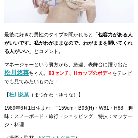
最後に好きな男性のタイプを聞かれると「
包容力がある人
がいいです。私がわがままなので、わがままを聞いてくれ
る人がいい
」とコメント。
マネージャーという裏方から、急遽、表舞台に躍り出た
松川悠菜
ちゃん。
93センチ、Hカップのボディ
をテレビ
でも見てみたいものだ！
【
松川悠菜
（まつかわ・ゆうな）】
1989年6月1日生まれ T159cm・B93(H)・W61・H88 趣
味：スノーボード・旅行・ショッピング 特技：マッサー
ジ・料理
（撮影・取材
KKフォトグラフ
）