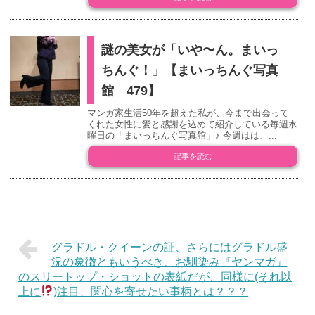
謎の美女が「いや〜ん。まいっ
ちんぐ！」【まいっちんぐ写真
館 479】
マンガ家生活50年を超えた私が、今まで出会って
くれた女性に愛と感謝を込めて紹介している毎週水
曜日の「まいっちんぐ写真館」♪ 今週はは、...
記事を読む
グラドル・クイーンの証、さらにはグラドル盛
況の象徴ともいうべき、お馴染み『ヤンマガ』
のスリートップ・ショットの表紙だが、同様に(それ以
上に
)注目、関心を寄せたい事柄とは？？？