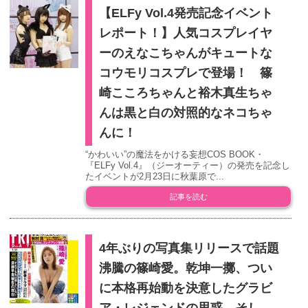
【ELFy Vol.4発売記念イベント
レポート！】人気コスプレイヤ
ーのえなこちゃんがキュートな
コウモリコスプレで登場！ 篠
崎こころちゃんと裕木真生ちゃ
んは黒と白の対照的なネコちゃ
んに！
“かわいい”の魔法をかける妄想COS BOOK・
『ELFy Vol.4』（ジーオーティー）の発売を記念し
たイベントが2月23日に秋葉原で...
記事を読む
4年ぶりの写真集リリースで話題
沸騰の篠崎愛。乾坤一擲、つい
に本格再始動を決意したグラビ
ア・レジェンドの思惑、そし