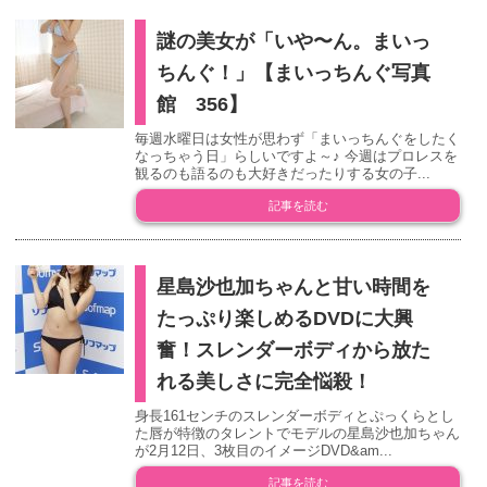
謎の美女が「いや〜ん。まいっ
ちんぐ！」【まいっちんぐ写真
館 356】
毎週水曜日は女性が思わず「まいっちんぐをしたく
なっちゃう日」らしいですよ～♪ 今週はプロレスを
観るのも語るのも大好きだったりする女の子...
記事を読む
星島沙也加ちゃんと甘い時間を
たっぷり楽しめるDVDに大興
奮！スレンダーボディから放た
れる美しさに完全悩殺！
身長161センチのスレンダーボディとぷっくらとし
た唇が特徴のタレントでモデルの星島沙也加ちゃん
が2月12日、3枚目のイメージDVD&am...
記事を読む