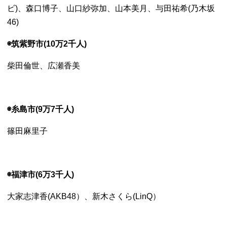
ビ)、森口博子、山口紗弥加、山本美月、与田祐希(乃木坂
46)
◉筑紫野市(10万2千人)
柴田倫世、広瀬香美
◉糸島市(9万7千人)
篠田麻里子
◉福津市(6万3千人)
大家志津香(AKB48）、
新木さくら(LinQ）