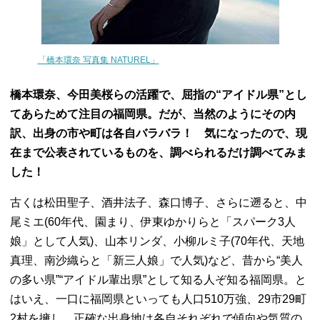
「橋本環奈 写真集 NATUREL」
橋本環奈、今田美桜らの活躍で、屈指の“アイドル県”とし
てあらためて注目の福岡県。だが、当然のようにその内
訳、出身の市や町は各自バラバラ！ 気になったので、現
在まで公表されているものを、調べられるだけ調べてみま
した！
古くは松田聖子、酒井法子、森口博子、さらに遡ると、中
尾ミエ(60年代、園まり、伊東ゆかりらと「スパーク3人
娘」として人気)、山本リンダ、小柳ルミ子(70年代、天地
真理、南沙織らと「新三人娘」で人気)など、昔から“美人
の多い県”“アイドル輩出県”として知る人ぞ知る福岡県。と
はいえ、一口に福岡県といっても人口510万強、29市29町
2村を擁し、正確な出身地は各自それぞれで傾向や気質の