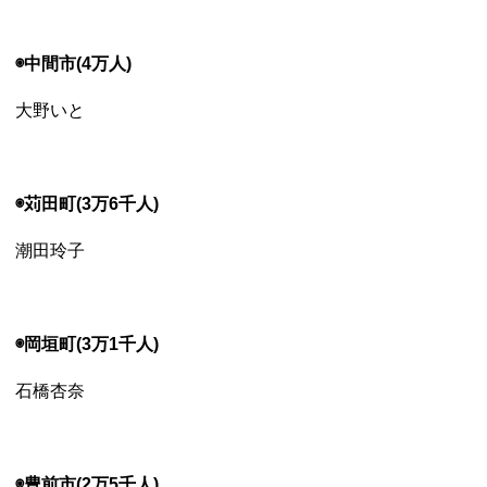
◉中間市(4万人)
大野いと
◉苅田町(3万6千人)
潮田玲子
◉岡垣町(3万1千人)
石橋杏奈
◉豊前市(2万5千人)