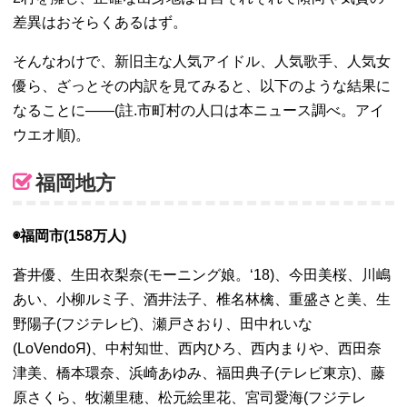
差異はおそらくあるはず。
そんなわけで、新旧主な人気アイドル、人気歌手、人気女
優ら、ざっとその内訳を見てみると、以下のような結果に
なることに――(註.市町村の人口は本ニュース調べ。アイ
ウエオ順)。
福岡地方
◉福岡市(158万人)
蒼井優、生田衣梨奈(モーニング娘。‘18)、今田美桜、川嶋
あい、小柳ルミ子、酒井法子、椎名林檎、重盛さと美、生
野陽子(フジテレビ)、瀬戸さおり、田中れいな
(LoVendoЯ)、中村知世、西内ひろ、西内まりや、西田奈
津美、橋本環奈、浜崎あゆみ、福田典子(テレビ東京)、藤
原さくら、牧瀬里穂、松元絵里花、宮司愛海(フジテレ