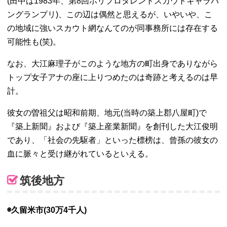
(田中は1983年、第8回ホリプロタレントスカウトキャラバ
ングランプリ)、この辺は偶然と思えるが、いやいや、こ
の地域に強いスカウト網なんてのが同事務所には存在する
可能性も(笑)。
なお、大江麻理子がこのような地方の町出身でありながら
トップ女子アナの座に上りつめたのは奇跡と考えるのは早
計。
彼女の曽祖父は昭和前期、地元(当時の築上郡八屋町)で
『築上新聞』および『築上産業新聞』を創刊した大江俊明
であり、「社会の先駆者」といった標榜は、曾孫の彼女の
血に脈々と受け継がれているといえる。
筑後地方
◉久留米市(30万4千人)