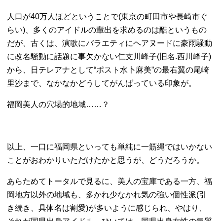
人口が40万人ほどということで(東京の町田市や長崎市ぐ
らい)、多くのアイドルの輩出を求めるのは酷というもの
だが、古くは、演歌にバラエティにヘアヌードに豪雨騒動
に改名騒動に話題に事欠かない仁支川峰子(旧名.西川峰子)
から、日テレアナとして“ポスト水卜麻美”の最右翼の尾崎
里沙まで、なかなかどうしてがんばっている印象が。
福岡美人の穴場的地域……？
以上、一口に福岡県といっても単純に一筋縄ではいかない
ことがおわかりいただけたかと思うが、どうだろうか。
あらためてトータルで見るに、美人の宝庫である一方、福
岡地方以外の地域も、多かれ少なかれ気の強い個性派(引
き続き、具体名は割愛)が多いように感じられ、やはり、