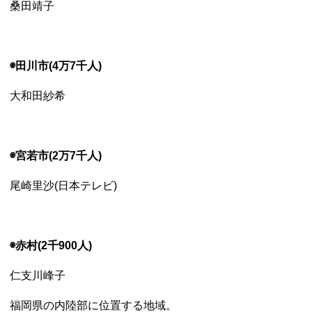
桑田靖子
◉田川市(4万7千人)
大和田紗希
◉宮若市(2万7千人)
尾崎里沙(日本テレビ)
◉赤村(2千900人)
仁支川峰子
福岡県の内陸部に位置する地域。