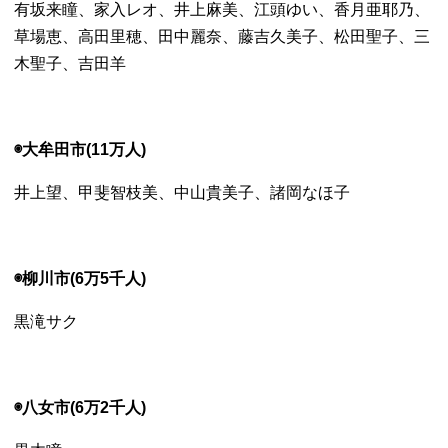
有坂来瞳、家入レオ、井上麻美、江頭ゆい、香月亜耶乃、
草場恵、高田里穂、田中麗奈、藤吉久美子、松田聖子、三
木聖子、吉田羊
◉大牟田市(11万人)
井上望、甲斐智枝美、中山貴美子、諸岡なほ子
◉柳川市(6万5千人)
黒滝サク
◉八女市(6万2千人)