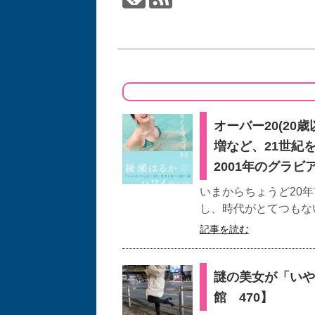
オーバー20(2
増など、21世
2001年のグラ
いまからちょうど20
し、時代がとてつもない
記事を読む
謎の美女が「いや
館 470】