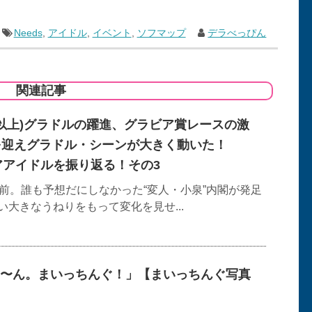
Needs
,
アイドル
,
イベント
,
ソフマップ
デラべっぴん
関連記事
0歳以上)グラドルの躍進、グラビア賞レースの激
紀を迎えグラドル・シーンが大きく動いた！
ビアアイドルを振り返る！その3
年前。誰も予想だにしなかった“変人・小泉”内閣が発足
大きなうねりをもって変化を見せ...
〜ん。まいっちんぐ！」【まいっちんぐ写真