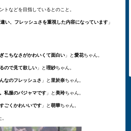
ントなどを目指しているとのこと。
は違い、フレッシュさを重視した内容になっています
」
ぎこちなさがかわいくて面白い
」と
愛花
ちゃん。
るので見て欲しい
」と
理紗
ちゃん。
んなのフレッシュさ
」と
里於奈
ちゃん。
。私服のパジャマです
」と
美玲
ちゃん。
すごくかわいいです
」と
萌華
ちゃん。
た。