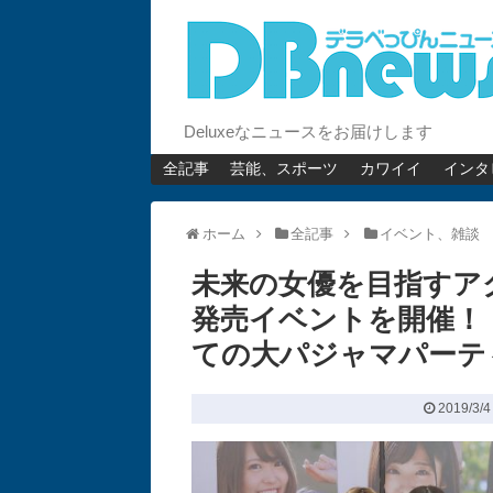
Deluxeなニュースをお届けします
全記事
芸能、スポーツ
カワイイ
インタ
ホーム
全記事
イベント、雑談
未来の女優を目指すアク
発売イベントを開催！
ての大パジャマパーテ
2019/3/4