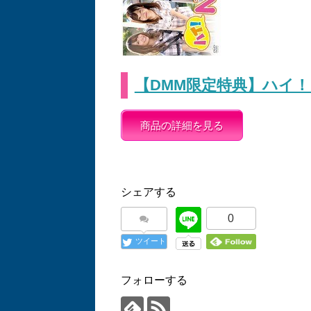
【DMM限定特典】ハイ！ Ne
商品の詳細を見る
シェアする
0
ツイート
フォローする