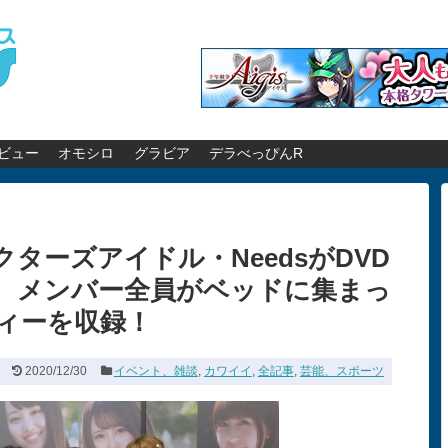
ビュー
オモシロ
グラビア
デラべっぴんR
ターズアイドル・NeedsがDVD
 メンバー全員がベッドに集まっ
ィーを収録！
2020/12/30
イベント、雑談
,
カワイイ
,
全記事
,
芸能、スポーツ