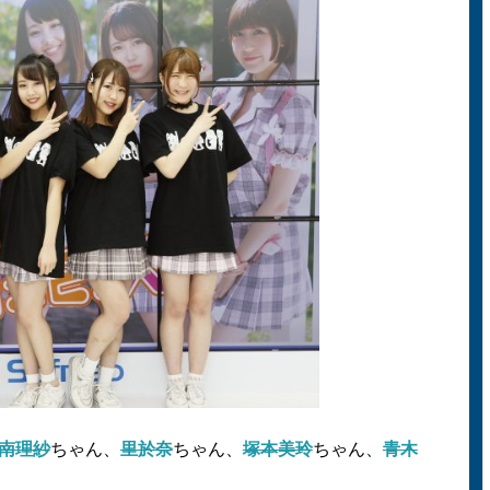
南理紗
ちゃん、
里於奈
ちゃん、
塚本美玲
ちゃん、
青木