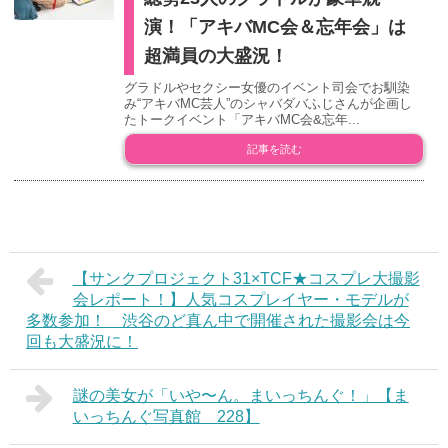
演！「アキバMC会＆忘年会」は
超満員の大盛況！
グラドルやセクシー女優のイベント司会でお馴染
み“アキバMC芸人”のシャバダバふじさんが企画し
たトークイベント「アキバMC会&忘年...
記事を読む
【サンクプロジェクト31×TCF★コスプレ大撮影
会レポート！】人気コスプレイヤー・モデルが
多数参加！ 渋谷のど真ん中で開催された撮影会は今
回も大盛況に！
謎の美女が「いや〜ん。まいっちんぐ！」【ま
いっちんぐ写真館 228】