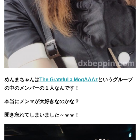
めんまちゃんは
The Grateful a MogAAAz
というグループ
の中のメンバーの１人なん
です！
本当にメンマが大好きなのかな？
聞き忘れてしまいました～ｗｗ！