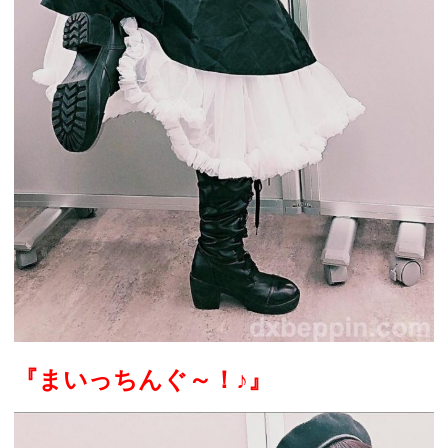
『まいっちんぐ～！
♪
』