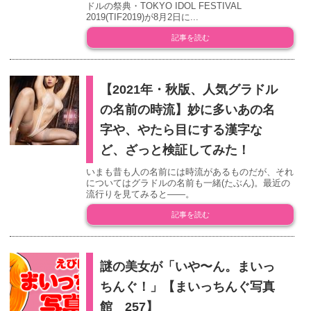
ドルの祭典・TOKYO IDOL FESTIVAL
2019(TIF2019)が8月2日に...
記事を読む
【2021年・秋版、人気グラドル
の名前の時流】妙に多いあの名
字や、やたら目にする漢字な
ど、ざっと検証してみた！
いまも昔も人の名前には時流があるものだが、それ
についてはグラドルの名前も一緒(たぶん)。最近の
流行りを見てみると――。
記事を読む
謎の美女が「いや〜ん。まいっ
ちんぐ！」【まいっちんぐ写真
館 257】