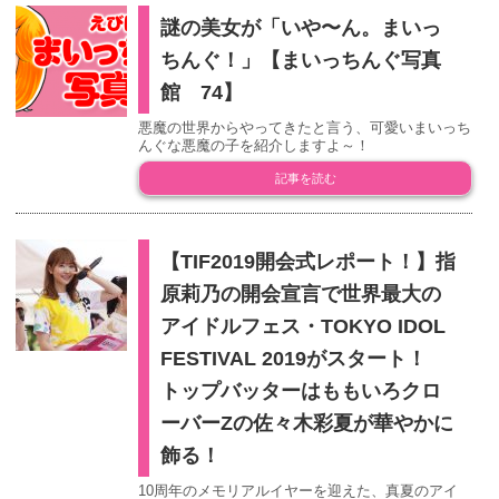
謎の美女が「いや〜ん。まいっ
ちんぐ！」【まいっちんぐ写真
館 74】
悪魔の世界からやってきたと言う、可愛いまいっち
んぐな悪魔の子を紹介しますよ～！
記事を読む
【TIF2019開会式レポート！】指
原莉乃の開会宣言で世界最大の
アイドルフェス・TOKYO IDOL
FESTIVAL 2019がスタート！
トップバッターはももいろクロ
ーバーZの佐々木彩夏が華やかに
飾る！
10周年のメモリアルイヤーを迎えた、真夏のアイ