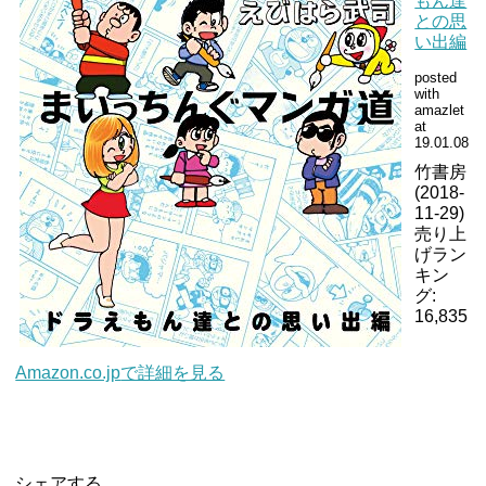
もん達
との思
い出編
posted
with
amazlet
at
19.01.08
竹書房
(2018-
11-29)
売り上
げラン
キン
グ:
16,835
Amazon.co.jp
で詳細を見る
シェアする