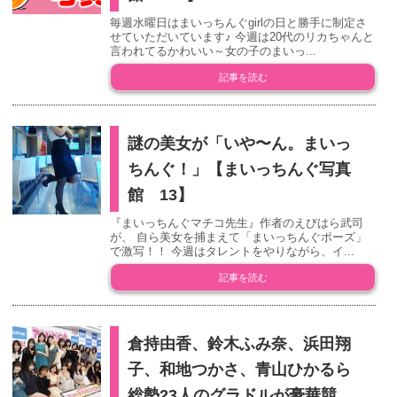
毎週水曜日はまいっちんぐgirlの日と勝手に制定さ
せていただいています♪ 今週は20代のリカちゃんと
言われてるかわいい～女の子のまいっ...
記事を読む
謎の美女が「いや〜ん。まいっ
ちんぐ！」【まいっちんぐ写真
館 13】
『まいっちんぐマチコ先生』作者のえびはら武司
が、 自ら美女を捕まえて「まいっちんぐポーズ」
で激写！！ 今週はタレントをやりながら、イ...
記事を読む
倉持由香、鈴木ふみ奈、浜田翔
子、和地つかさ、青山ひかるら
総勢23人のグラドルが豪華競