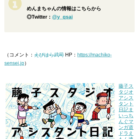
めんまちゃんの情報はこちらから
◎Twitter：
@y_qsai
（コメント：
えびはら武司
HP：
https://machiko-
sensei.jp
）
藤子ス
タジオ
アシス
タント
日記
ま
いっち
んぐマ
ンガ道
ドラえ