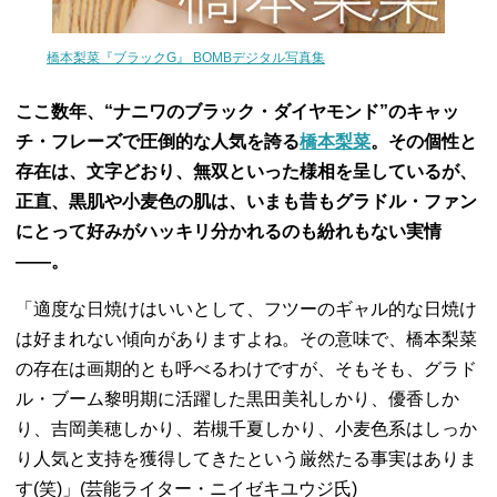
橋本梨菜『ブラックG』 BOMBデジタル写真集
ここ数年、“ナニワのブラック・ダイヤモンド”のキャッ
チ・フレーズで圧倒的な人気を誇る
橋本梨菜
。その個性と
存在は、文字どおり、無双といった様相を呈しているが、
正直、黒肌や小麦色の肌は、いまも昔もグラドル・ファン
にとって好みがハッキリ分かれるのも紛れもない実情
――。
「適度な日焼けはいいとして、フツーのギャル的な日焼け
は好まれない傾向がありますよね。その意味で、橋本梨菜
の存在は画期的とも呼べるわけですが、そもそも、グラド
ル・ブーム黎明期に活躍した黒田美礼しかり、優香しか
り、吉岡美穂しかり、若槻千夏しかり、小麦色系はしっか
り人気と支持を獲得してきたという厳然たる事実はありま
す(笑)」(芸能ライター・ニイゼキユウジ氏)