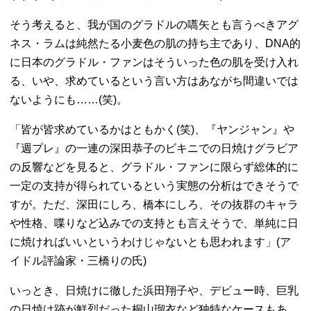
そう考えると、我が国のグラドルの嚆矢とも言うべきアグ
ネス・ラムは純然たる小麦色の肌の持ち主であり、DNA的
に日本のグラドル・ファンはそういった色の肌を受け入れ
る、いや、求めているという言い方はあながち間違いでは
ないようにも……(笑)。
「皆が皆求めているかはともかく(笑)、『ヤンジャン』や
『週プレ』の一連の深田恭子のビキニでの日焼けグラビア
の反響などを見ると、グラドル・ファンに限らず総体的に
一定の支持が得られているという実態の分析はできそうで
すが。ただ、深田にしろ、橋本にしろ、その抜群のキャラ
や性格、喋りなど込みでの支持とも言えそうで、単純に日
に焼ければいいというわけじゃないとも思われます」(ア
イドル評論家・三橋りの氏)
いっとき、日焼けに徹した浜田翔子や、デビュー時、巨乳
の日焼け跡が鮮烈だった桐山瑠衣など独特なケースもあ