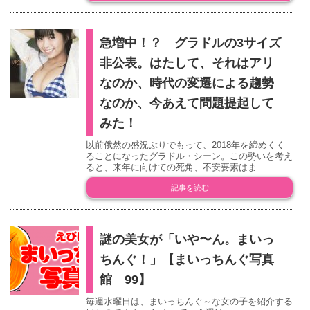
急増中！？ グラドルの3サイズ
非公表。はたして、それはアリ
なのか、時代の変遷による趨勢
なのか、今あえて問題提起して
みた！
以前俄然の盛況ぶりでもって、2018年を締めくく
ることになったグラドル・シーン。この勢いを考え
ると、来年に向けての死角、不安要素はま...
記事を読む
謎の美女が「いや〜ん。まいっ
ちんぐ！」【まいっちんぐ写真
館 99】
毎週水曜日は、まいっちんぐ～な女の子を紹介する