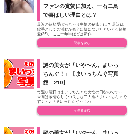
ファンの賞賛に加え、一石二鳥
で喜ばしい理由とは？
最近の篠崎愛ぽっちゃり事情の秘密とは？ 最近は
歌手としての活動が完全に板についたといえる篠崎
愛(25)。 ここ一年半ほどは新作...
記事を読む
謎の美女が「いや〜ん。まいっ
ちんぐ！」【まいっちんぐ写真
館 219】
毎週水曜日はまいっちんぐな女性の日なのです～♪
今週は素晴らしく仲良しな二人組のまいっちんぐで
すよ～♪ 『まいっちんぐ～！♪』 ...
記事を読む
謎の美女が「いや〜ん。まいっ