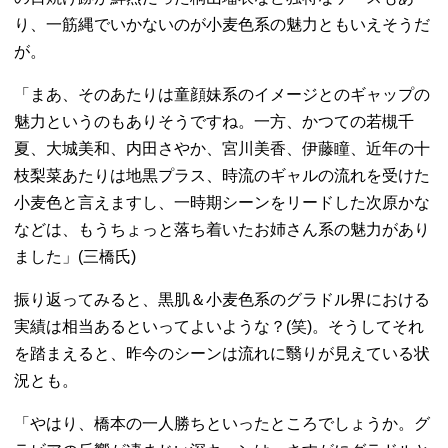
り、一筋縄でいかないのが小麦色系の魅力ともいえそうだ
が。
「まあ、そのあたりは童顔妹系のイメージとのギャップの
魅力というのもありそうですね。一方、かつての若槻千
夏、大城美和、内田さやか、宮川美香、伊藤瞳、近年の十
枝梨菜あたりは地黒プラス、時流のギャルの流れを受けた
小麦色と言えますし、一時期シーンをリードした次原かな
などは、もうちょっと落ち着いたお姉さん系の魅力があり
ました」(三橋氏)
振り返ってみると、黒肌＆小麦色系のグラドル界における
実績は相当あるといってよいような？(笑)。そうしてそれ
を踏まえると、昨今のシーンは流れに翳りが見えている状
況とも。
「やはり、橋本の一人勝ちといったところでしょうか。グ