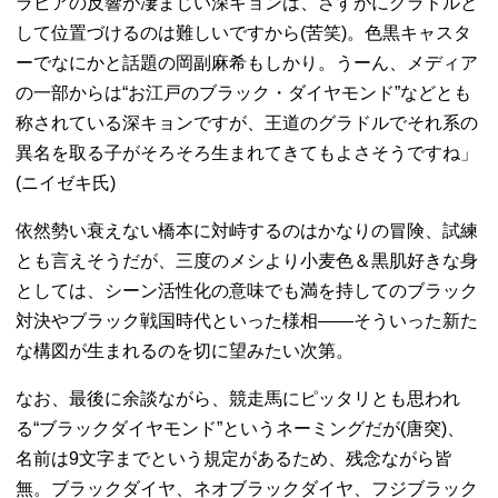
ラビアの反響が凄まじい深キョンは、さすがにグラドルと
して位置づけるのは難しいですから(苦笑)。色黒キャスタ
ーでなにかと話題の岡副麻希もしかり。うーん、メディア
の一部からは“お江戸のブラック・ダイヤモンド”などとも
称されている深キョンですが、王道のグラドルでそれ系の
異名を取る子がそろそろ生まれてきてもよさそうですね」
(ニイゼキ氏)
依然勢い衰えない橋本に対峙するのはかなりの冒険、試練
とも言えそうだが、三度のメシより小麦色＆黒肌好きな身
としては、シーン活性化の意味でも満を持してのブラック
対決やブラック戦国時代といった様相――そういった新た
な構図が生まれるのを切に望みたい次第。
なお、最後に余談ながら、競走馬にピッタリとも思われ
る“ブラックダイヤモンド”というネーミングだが(唐突)、
名前は9文字までという規定があるため、残念ながら皆
無。ブラックダイヤ、ネオブラックダイヤ、フジブラック