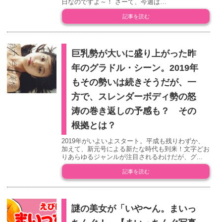
日なのですよ～！ さーて、今週は…
記事を読む
巨乳勢が大いに盛り上がった昨
年のグラドル・シーン。2019年
もその勢いは続きそうだが、一
方で、スレンダーボディ勢の怒
涛の巻き返しの予感も？ その
根拠とは？
2019年がいよいよスタート。平成も残りわずか、
加えて、新元号による新たな時代も到来！文字どお
りあらゆるジャンルが注目されるわけだが、グ...
記事を読む
謎の美女が「いや〜ん。まいっ