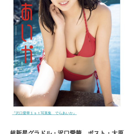
『沢口愛華１ｓｔ写真集 でらあいか』
超新星グラドル・沢口愛華。ポスト・大原