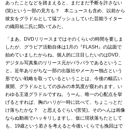
あったことなどを踏まえると、まだまだ予断を許さない
(笑)という一部の見方も？ 本ニュースも含め、以前から
彼女をグラドルとして猛プッシュしていた芸能ライター
の織田祐二氏に聞いてみた。
「まあ、DVDリリースまではそのくらいの時間を要しま
したが、グラビア活動自体は1月の『FLASH』の誌面で
始めていましたからね。個人的に注目したいのはDVD、
デジタル写真集のリリース元がバラバラであるというこ
と。近年ありがちな一部の出版社やメーカー独占という
形でない戦略を取っているということは、今後の幅広い
展開、グラドルとしての歩みの本気度が窺われます。い
わゆる王道グラドルですね。うーん、唯一の心配点を挙
げるとすれば、胸のハリが一時に比べて、ちょこっとだ
け落ちたかな？ と思えるぐらい(苦笑)。そのへんは画像
ならぬ動画でハッキリしますし、仮に現状落ちたとして
も、19歳という若さを考えると今後いくらでも挽回はで