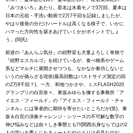
『みづきいろ』あたり。星名は水着モノで3万回、夏本は
日本の元祖・手洗い動画で2万7千回を記録しましたが、
やはり後発の分だけハードルは高くなる様子で、いかに
ハマった方向性を築きあげていくかがポイントでしょ
う」(同氏)
前述の『あんらぶ気分』の紺野栞も犬童よろしく単独で
『紺野エスカルゴ』を続けているが、食べ物系やゲーム
系などマルチに展開させつつも、なかなか奏功しないと
いうのが偽らざる現状(最高回数はバストサイズ測定の回
の2万8千回？)。一方、和地つかさや、ミスFLASH2020
グランプリの白宮奈々、東坂みゆらを擁する事務所「ア
イエス・フィールド」の『アイエス・フィールド・チャ
ンネル』には筆者的に期待を寄せたいところだが(笑)、東
坂＆白宮の演奏チャレンジ・シリーズの不可解な数字の
伸び悩みなどは由々しき事態とも!?(関西出身ならではの2
人の笑いを重んじたキュートなやりとりは必見なのだ