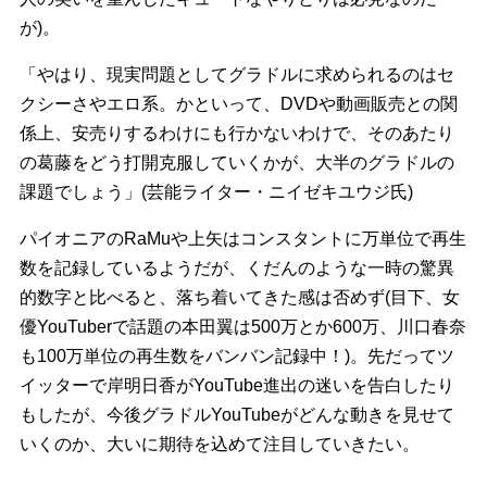
が)。
「やはり、現実問題としてグラドルに求められるのはセ
クシーさやエロ系。かといって、DVDや動画販売との関
係上、安売りするわけにも行かないわけで、そのあたり
の葛藤をどう打開克服していくかが、大半のグラドルの
課題でしょう」(芸能ライター・ニイゼキユウジ氏)
パイオニアのRaMuや上矢はコンスタントに万単位で再生
数を記録しているようだが、くだんのような一時の驚異
的数字と比べると、落ち着いてきた感は否めず(目下、女
優YouTuberで話題の本田翼は500万とか600万、川口春奈
も100万単位の再生数をバンバン記録中！)。先だってツ
イッターで岸明日香がYouTube進出の迷いを告白したり
もしたが、今後グラドルYouTubeがどんな動きを見せて
いくのか、大いに期待を込めて注目していきたい。