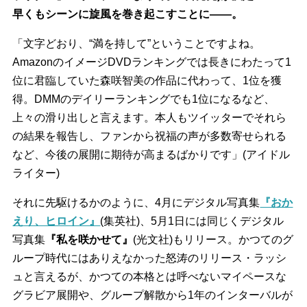
早くもシーンに旋風を巻き起こすことに――。
「文字どおり、“満を持して”ということですよね。
AmazonのイメージDVDランキングでは長きにわたって1
位に君臨していた森咲智美の作品に代わって、1位を獲
得。DMMのデイリーランキングでも1位になるなど、
上々の滑り出しと言えます。本人もツイッターでそれら
の結果を報告し、ファンから祝福の声が多数寄せられる
など、今後の展開に期待が高まるばかりです」(アイドル
ライター)
それに先駆けるかのように、4月にデジタル写真集
『おか
えり、ヒロイン』
(集英社)、5月1日には同じくデジタル
写真集
『私を咲かせて』
(光文社)もリリース。かつてのグ
ループ時代にはありえなかった怒涛のリリース・ラッシ
ュと言えるが、かつての本格とは呼べないマイペースな
グラビア展開や、グループ解散から1年のインターバルが