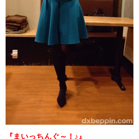
『まいっちんぐ～！
♪
』