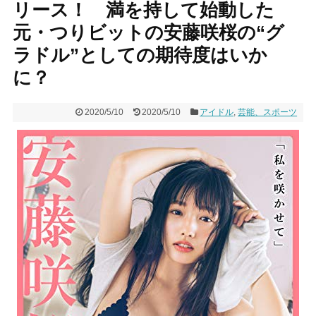
リース！ 満を持して始動した
元・つりビットの安藤咲桜の“グ
ラドル”としての期待度はいか
に？
2020/5/10
2020/5/10
アイドル
,
芸能、スポーツ