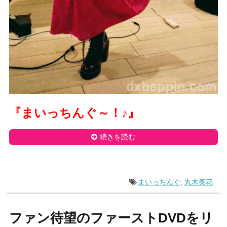
『まいっちんぐ～！
♪
』
続きを読む
まいっちんぐ
,
丸木美花
ファン待望のファーストDVDをリ