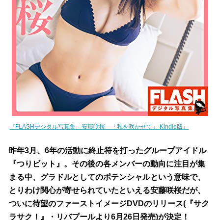
『FLASHデジタル写真集 安藤咲桜 「私を咲かせて」 Kindle版』
昨年3月、6年の活動に終止符を打ったグループアイドル
『つりビット』。その後の各メンバーの動向に注目が集
まる中、グラドルとしてのポテンシャルという意味で、
とりわけ関心が寄せられていたといえる安藤咲桜だが、
ついに待望のファーストイメージDVDのリリース(『サク
ラサク！』・リバプールより6月26日発売)が決定！