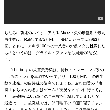
ちなみに前述のパイオニアのRaMuや上矢の最盛期の最高
再生数は、RaMuで875万回、上矢にいたっては2963万
回。ともに、アキラ100％の十八番のお盆ネタに挑戦した
ものというのは、グラドル・ファンなら周知の話だろ
う。
「『sherbet』の犬童美乃梨は、特技のトレーニング系の
『#みのトレ』を単独でやっており、100万回以上の再生
数を連発。独自路線の勝利でしょうね。倉持由香の『倉
持由香ちゃんねる』はゲームの実況をメインに行ってお
り、最盛時は10万単位の再生数を記録していましたが、
最近は……。後発組では、熊田曜子の『熊田曜子チャン
ネル』、夏本あさみの『夏本あさみ』、星名美津紀の