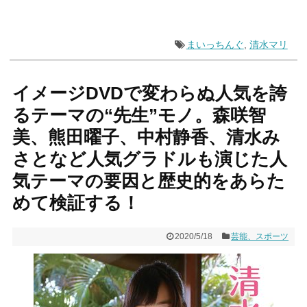
まいっちんぐ
,
清水マリ
イメージDVDで変わらぬ人気を誇
るテーマの“先生”モノ。森咲智
美、熊田曜子、中村静香、清水み
さとなど人気グラドルも演じた人
気テーマの要因と歴史的をあらた
めて検証する！
2020/5/18
芸能、スポーツ