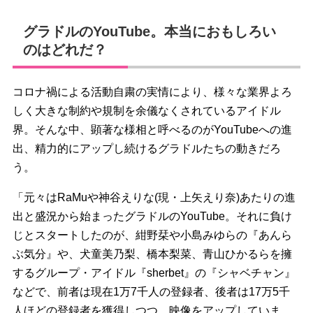
グラドルのYouTube。本当におもしろい
のはどれだ？
コロナ禍による活動自粛の実情により、様々な業界よろ
しく大きな制約や規制を余儀なくされているアイドル
界。そんな中、顕著な様相と呼べるのがYouTubeへの進
出、精力的にアップし続けるグラドルたちの動きだろ
う。
「元々はRaMuや神谷えりな(現・上矢えり奈)あたりの進
出と盛況から始まったグラドルのYouTube。それに負け
じとスタートしたのが、紺野栞や小島みゆらの『あんら
ぶ気分』や、犬童美乃梨、橋本梨菜、青山ひかるらを擁
するグループ・アイドル『sherbet』の『シャベチャン』
などで、前者は現在1万7千人の登録者、後者は17万5千
人ほどの登録者を獲得しつつ、映像をアップしていま