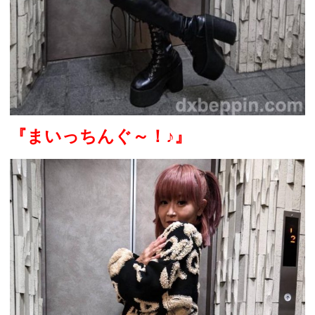
『まいっちんぐ～！
♪
』