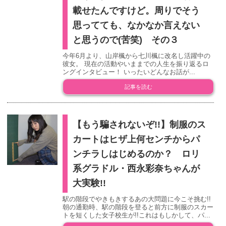
載せたんですけど。周りでそう
思ってても、なかなか言えない
と思うので(苦笑) その３
今年6月より、山岸楓から七川楓に改名し活躍中の
彼女。 現在の活動やいままでの人生を振り返るロ
ングインタビュー！ いったいどんなお話が...
記事を読む
【もう騙されないぞ!!】制服のス
カートはヒザ上何センチからパ
ンチラしはじめるのか？ ロリ
系グラドル・西永彩奈ちゃんが
大実験!!
駅の階段でやきもきするあの大問題に今こそ挑む!!
朝の通勤時、駅の階段を登ると前方に制服のスカー
トを短くした女子校生が!!これはもしかして、パ...