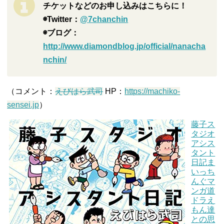
チケットなどのお申し込みはこちらに！
◉Twitter：
@7chanchin
◉ブログ：
http://www.diamondblog.jp/official/nanacha
nchin/
（コメント：
えびはら武司
HP：
https://machiko-
sensei.jp
）
藤子ス
タジオ
アシス
タント
日記ま
いっち
んぐマ
ンガ道
ドラえ
もん達
との思