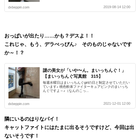
2019-08-14 12:00
dxbeppin.com
おっぱいが出たり……かも？デスよ！！
これじゃ、もう、デラべっぴん♪
そのものじゃないです
か～！？
謎の美女が「いや〜ん。まいっちんぐ！」
【まいっちんぐ写真館 315】
毎週水曜日はまいっちんぐgirlの日と制定させていただい
ています♪ 桃色軟体ファイターキュアピンクのまいっち
んぐですよ～♪（なんのこっ...
2021-12-01 12:00
dxbeppin.com
隣にいるのはりなパイ！
キャットファイトにはたまに出るそうですけど、今回は出
ないそうです！