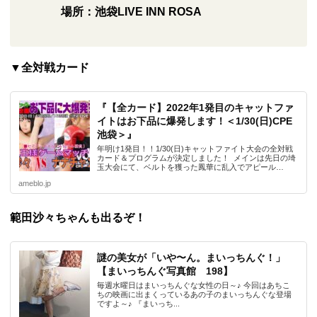
場所：池袋LIVE INN ROSA
▼全対戦カード
『【全カード】2022年1発目のキャットファ
イトはお下品に爆発します！＜1/30(日)CPE
池袋＞』
年明け1発目！！1/30(日)キャットファイト大会の全対戦
カード＆プログラムが決定しました！ メインは先日の埼
玉大会にて、ベルトを獲った鳳華に乱入でアピール…
ameblo.jp
範田沙々ちゃんも出るぞ！
謎の美女が「いや〜ん。まいっちんぐ！」
【まいっちんぐ写真館 198】
毎週水曜日はまいっちんぐな女性の日～♪ 今回はあちこ
ちの映画に出まくっているあの子のまいっちんぐな登場
ですよ～♪ 『まいっち...