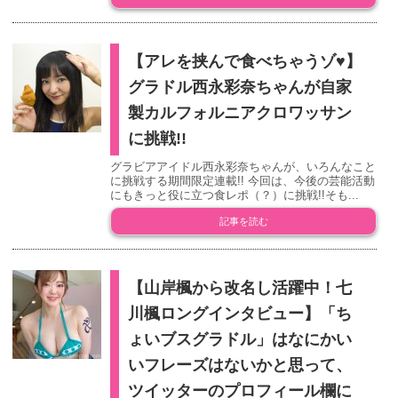
【アレを挟んで食べちゃうゾ♥】
グラドル西永彩奈ちゃんが自家
製カルフォルニアクロワッサン
に挑戦!!
グラビアアイドル西永彩奈ちゃんが、いろんなこと
に挑戦する期間限定連載!! 今回は、今後の芸能活動
にもきっと役に立つ食レポ（？）に挑戦!!そも...
記事を読む
【山岸楓から改名し活躍中！七
川楓ロングインタビュー】「ち
ょいブスグラドル」はなにかい
いフレーズはないかと思って、
ツイッターのプロフィール欄に