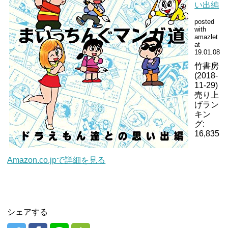
い出編
posted
with
amazlet
at
19.01.08
竹書房
(2018-
11-29)
売り上
げラン
キン
グ:
16,835
Amazon.co.jpで詳細を見る
シェアする