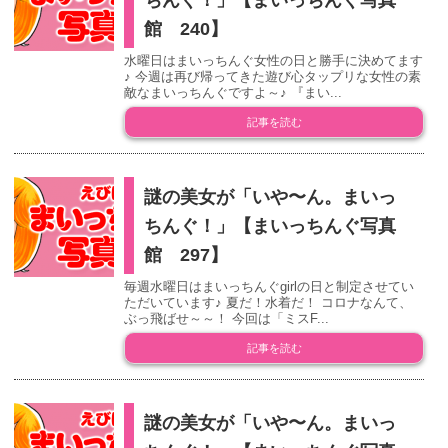
館 240】
水曜日はまいっちんぐ女性の日と勝手に決めてます
♪ 今週は再び帰ってきた遊び心タップリな女性の素
敵なまいっちんぐですよ～♪ 『まい...
記事を読む
謎の美女が「いや〜ん。まいっ
ちんぐ！」【まいっちんぐ写真
館 297】
毎週水曜日はまいっちんぐgirlの日と制定させてい
ただいています♪ 夏だ！水着だ！ コロナなんて、
ぶっ飛ばせ～～！ 今回は「ミスF...
記事を読む
謎の美女が「いや〜ん。まいっ