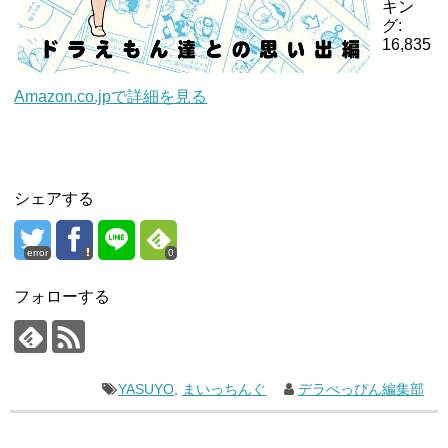
キン
グ:
16,835
Amazon.co.jpで詳細を見る
シェアする
error
0
フォローする
YASUYO
,
まいっちんぐ
デラべっぴん編集部