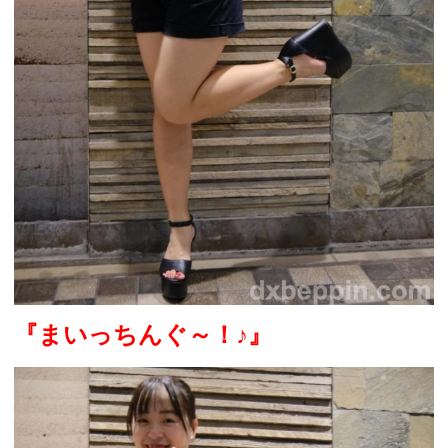
『まいっちんぐ～！
♪
』