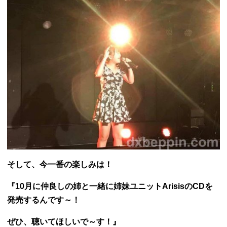
そして、今一番の楽しみは！
『10月に仲良しの姉と一緒に姉妹ユニットArisisのCDを
発売するんです～！
ぜひ、聴いてほしいで～す！』