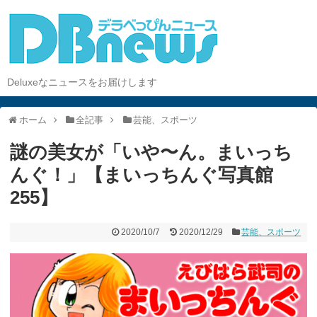
Deluxeなニュースをお届けします
ホーム
全記事
芸能、スポーツ
謎の美女が「いや〜ん。まいっち
んぐ！」【まいっちんぐ写真館
255】
2020/10/7
2020/12/29
芸能、スポーツ