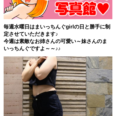
毎週水曜日はまいっちんぐgirlの日と勝手に制
定させていただ
きます♪
今週は素敵なお姉さんの可愛い～妹さんのま
いっちんぐですよ～～♪♪