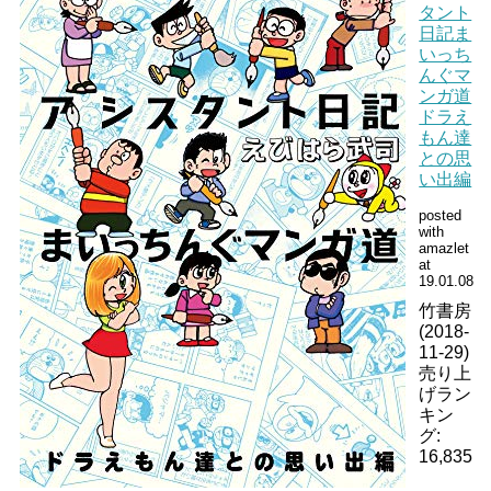
タント
日記ま
いっち
んぐマ
ンガ道
ドラえ
もん達
との思
い出編
posted
with
amazlet
at
19.01.08
竹書房
(2018-
11-29)
売り上
げラン
キン
グ:
16,835