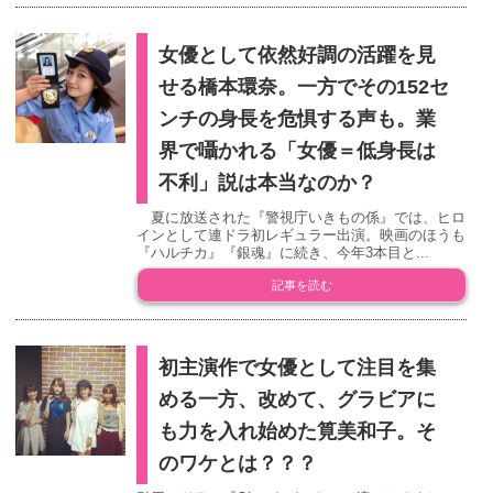
女優として依然好調の活躍を見
せる橋本環奈。一方でその152セ
ンチの身長を危惧する声も。業
界で囁かれる「女優＝低身長は
不利」説は本当なのか？
夏に放送された『警視庁いきもの係』では、ヒロ
インとして連ドラ初レギュラー出演。映画のほうも
『ハルチカ』『銀魂』に続き、今年3本目と...
記事を読む
初主演作で女優として注目を集
める一方、改めて、グラビアに
も力を入れ始めた筧美和子。そ
のワケとは？？？