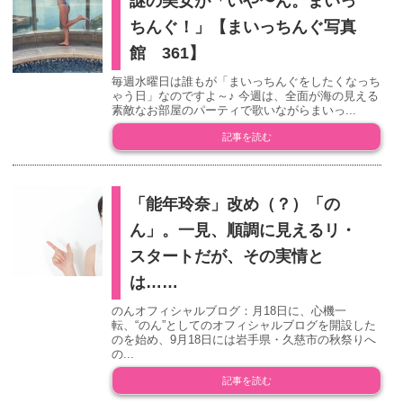
謎の美女が「いや〜ん。まいっ
ちんぐ！」【まいっちんぐ写真
館 361】
毎週水曜日は誰もが「まいっちんぐをしたくなっち
ゃう日」なのですよ～♪ 今週は、全面が海の見える
素敵なお部屋のパーティで歌いながらまいっ...
記事を読む
「能年玲奈」改め（？）「の
ん」。一見、順調に見えるリ・
スタートだが、その実情と
は……
のんオフィシャルブログ：月18日に、心機一
転、“のん”としてのオフィシャルブログを開設した
のを始め、9月18日には岩手県・久慈市の秋祭りへ
の...
記事を読む