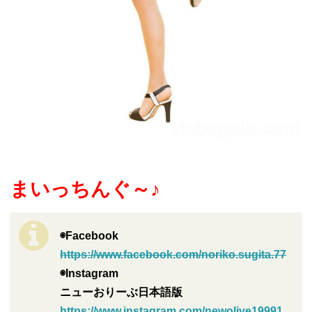
まいっちんぐ～♪
◉Facebook
https://www.facebook.com/noriko.sugita.77
◉Instagram
ニューおりーぶ日本語版
https://www.instagram.com/newolive19991