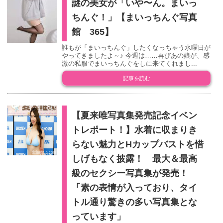
謎の美女が「いや〜ん。まいっ
ちんぐ！」【まいっちんぐ写真
館 365】
誰もが「まいっちんぐ」したくなっちゃう水曜日が
やってきましたよ～♪ 今週は……再びあの娘が、感
激の私服でまいっちんぐをしに来てくれまし...
記事を読む
【夏来唯写真集発売記念イベン
トレポート！】水着に収まりき
らない魅力とHカップバストを惜
しげもなく披露！ 最大＆最高
級のセクシー写真集が発売！
「素の表情が入っており、タイ
トル通り驚きの多い写真集とな
っています」