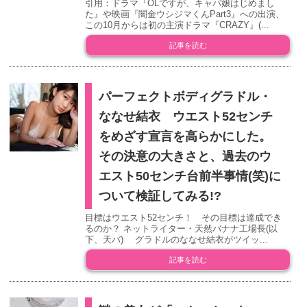
引用：ドラマ『OLですが、キャバ嬢はじめまし
た』や映画『闇金ウシジマくんPart3』への出演、
この10月からは初の主演ドラマ『CRAZY』(...
記事を読む
パーフェクトボディグラドル・
ななせ結衣 ウエスト52センチ
をめざす宣言を高らかにした。
その決意の大きさと、過去のウ
エスト50センチ台前半事情(笑)に
ついて検証してみる!?
目標はウエスト52センチ！ その目標は達成でき
るのか？ ネットライター・天然バナナ工場長(以
下、天バ) グラドルのななせ結衣がツイッ...
記事を読む