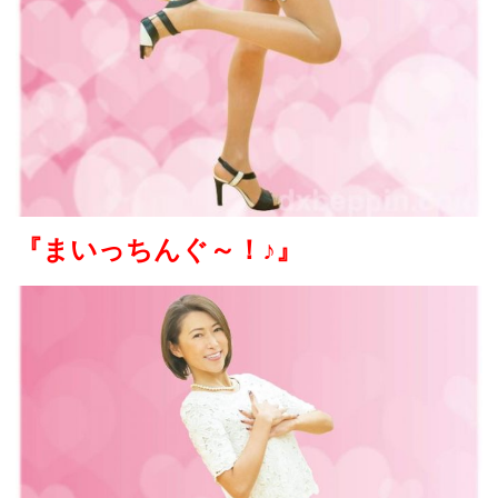
『まいっちんぐ～！
♪
』