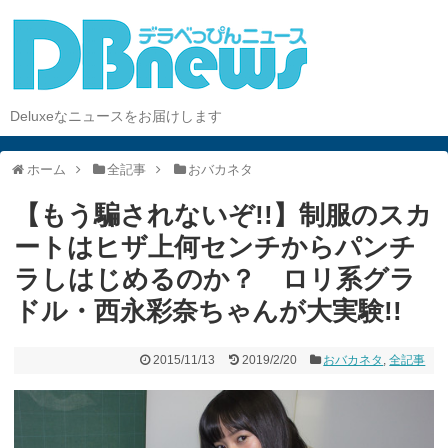
Deluxeなニュースをお届けします
ホーム
全記事
おバカネタ
【もう騙されないぞ!!】制服のスカ
ートはヒザ上何センチからパンチ
ラしはじめるのか？ ロリ系グラ
ドル・西永彩奈ちゃんが大実験!!
2015/11/13
2019/2/20
おバカネタ
,
全記事