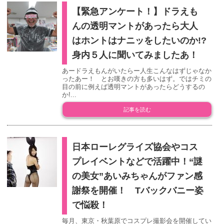
【緊急アンケート！】ドラえも
んの透明マントがあったら大人
はホントはナニッをしたいのか!?
身内５人に聞いてみましたあ！
あードラえもんがいたらー人生こんなはずじゃなか
ったあー！ とお嘆きの方も多いはず。ではチミの
目の前に例えば透明マントがあったらどうするの
か!...
記事を読む
日本ローレグライズ協会やコス
プレイベントなどで活躍中！“謎
の美女”あいみちゃんがファン感
謝祭を開催！ Tバックバニー姿
で悩殺！
毎月、東京・秋葉原でコスプレ撮影会を開催してい