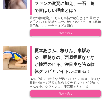
ファンの賞賛に加え、一石二鳥
で喜ばしい理由とは？
最近の篠崎愛ぽっちゃり事情の秘密とは？ 最近は
歌手としての活動が完全に板についたといえる篠崎
愛(25)。 ここ一年半ほどは新作...
記事を読む
夏本あさみ、桜りん、東坂み
ゆ、愛萌なの、西原愛夏などな
ど抜群のヒキ、注目度を誇る軟
体グラビアアイドルに迫る！
DVD『淫らで陰湿な片思い 桜りん』 昨今、様々な
趣味や特技で話題を集めるグラドルたちが増加中。
そんな中、グラビアにも即活用できて、抜...
記事を読む