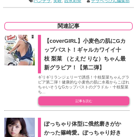
パンチラ
,
実験
,
西永彩奈
デラべっぴん編集部
関連記事
【coverGIRL】小麦色の肌にGカ
ップバスト！ギャルカワイイ十
枝 梨菜 （とえだ りな）ちゃん最
新グラビア！【第二弾】
ギリギリランジェリーで誘惑！十枝梨菜ちゃんグラ
ビア第二弾！健康的な小麦色の肌に水着からこぼれ
ちゃいそうなGカップバストのグラドル・十枝梨菜
ち...
記事を読む
ぽっちゃり体型に俄然磨きがか
かった篠崎愛。ぽっちゃり好き