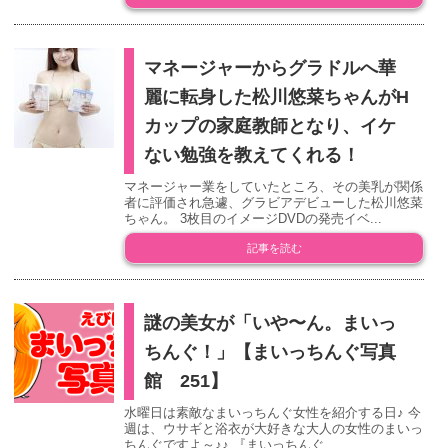
マネージャーからグラドルへ華
麗に転身した松川悠菜ちゃんがH
カップの家庭教師となり、イケ
ない勉強を教えてくれる！
マネージャー業をしていたところ、その美乳が関係
者に評価され急遽、グラビアデビューした松川悠菜
ちゃん。 3枚目のイメージDVDの発売イベ...
記事を読む
謎の美女が「いや〜ん。まいっ
ちんぐ！」【まいっちんぐ写真
館 251】
水曜日は素敵なまいっちんぐ女性を紹介する日♪ 今
週は、ウサギと浴衣が大好きな大人の女性のまいっ
ちんぐですよ～♪♪ 『まいっちんぐ...