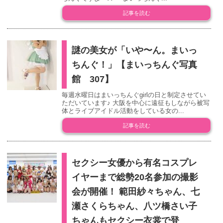
記事を読む
謎の美女が「いや〜ん。まいっ
ちんぐ！」【まいっちんぐ写真
館 307】
毎週水曜日はまいっちんぐgirlの日と制定させてい
ただいています♪ 大阪を中心に遠征もしながら被写
体とライブアイドル活動をしている女の...
記事を読む
セクシー女優から有名コスプレ
イヤーまで総勢20名参加の撮影
会が開催！ 範田紗々ちゃん、七
瀬さくらちゃん、八ツ橋さい子
ちゃんもセクシー衣裳で登