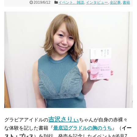
2019/6/12
イベント、雑談
,
インタビュー
,
全記事
,
書籍
吉沢さりぃ
グラビアアイドルの
ちゃんが自身の赤裸々
な体験を記した書籍『
最底辺グラドルの胸のうち
』（
イー
スト・プレス
）を刊行。発売を記念したイベントが6月7