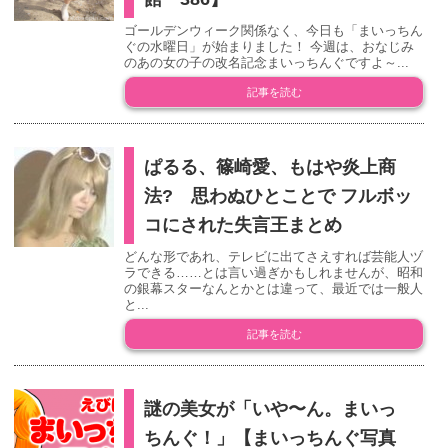
ゴールデンウィーク関係なく、今日も「まいっちん
ぐの水曜日」が始まりました！ 今週は、おなじみ
のあの女の子の改名記念まいっちんぐですよ～...
記事を読む
ぱるる、篠崎愛、もはや炎上商
法? 思わぬひとことで フルボッ
コにされた失言王まとめ
どんな形であれ、テレビに出てさえすれば芸能人ヅ
ラできる……とは言い過ぎかもしれませんが、昭和
の銀幕スターなんとかとは違って、最近では一般人
と...
記事を読む
謎の美女が「いや〜ん。まいっ
ちんぐ！」【まいっちんぐ写真