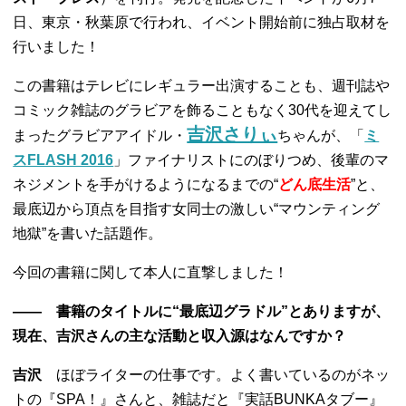
日、東京・秋葉原で行われ、イベント開始前に独占取材を
行いました！
この書籍はテレビにレギュラー出演することも、週刊誌や
コミック雑誌のグラビアを飾ることもなく30代を迎えてし
吉沢さりぃ
まったグラビアアイドル・
ちゃんが、「
ミ
スFLASH 2016
」ファイナリストにのぼりつめ、後輩のマ
ネジメントを手がけるようになるまでの
“
どん底生活
”
と、
最底辺から頂点を目指す女同士の激しい
“
マウンティング
地獄
”
を書いた話題作。
今回の書籍に関して本人に直撃しました！
―― 書籍のタイトルに
“
最底辺グラドル
”
とありますが、
現在、吉沢さんの主な活動と収入源はなんですか？
吉沢
ほぼライターの仕事です。よく書いているのがネッ
トの『SPA！』さんと、雑誌だと『実話BUNKAタブー』