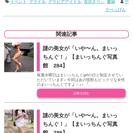
イベント
,
グラドル
,
グラビアアイドル
,
吉沢さりぃ
,
書籍
デ
ラべっぴん
関連記事
謎の美女が「いや〜ん。まいっ
ちんぐ！」【まいっちんぐ写真
館 284】
毎週水曜日はまいっちんぐgirlの日と制定させてい
ただいています♪ 今回はあの怪獣もビックリな女性
のまいっちんぐですよ～♪♪ 『...
記事を読む
謎の美女が「いや〜ん。まいっ
ちんぐ！」【まいっちんぐ写真
館 386】