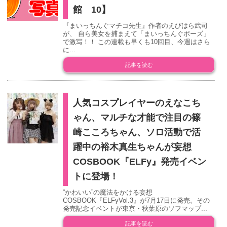
館 10】
『まいっちんぐマチコ先生』作者のえびはら武司
が、 自ら美女を捕まえて「まいっちんぐポーズ」
で激写！！ この連載も早くも10回目、今週はさら
に...
記事を読む
人気コスプレイヤーのえなこち
ゃん、マルチな才能で注目の篠
崎こころちゃん、ソロ活動で活
躍中の裕木真生ちゃんが妄想
COSBOOK『ELFy』発売イベン
トに登場！
“かわいい”の魔法をかける妄想
COSBOOK『ELFyVol.3』が7月17日に発売。その
発売記念イベントが東京・秋葉原のソフマップ...
記事を読む