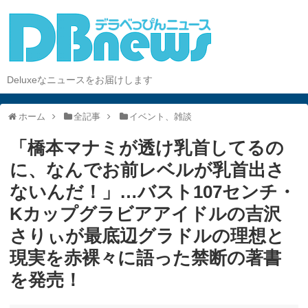
Deluxeなニュースをお届けします
ホーム
全記事
イベント、雑談
「橋本マナミが透け乳首してるの
に、なんでお前レベルが乳首出さ
ないんだ！」…バスト107センチ・
Kカップグラビアアイドルの吉沢
さりぃが最底辺グラドルの理想と
現実を赤裸々に語った禁断の著書
を発売！