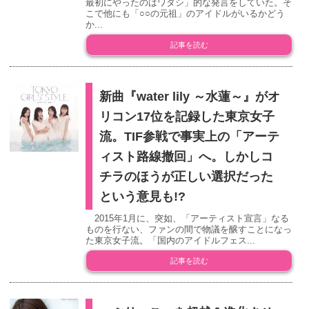
最初にやったのはワタシ」的な発言をしていた。そ
こで他にも「○○の元祖」のアイドルがいるかどう
か...
記事を読む
新曲『water lily ～水蓮～』がオ
リコン17位を記録した東京女子
流。TIF参戦で事実上の「アーテ
ィスト路線撤回」へ。しかしコ
チラのほうが正しい選択だった
という意見も!?
2015年1月に、突如、「アーティスト宣言」なる
ものを行ない、ファンの間で物議を醸すことになっ
た東京女子流。「国内のアイドルフェス...
記事を読む