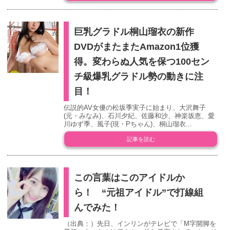
巨乳グラドル桐山瑠衣の新作
DVDがまたまたAmazon1位獲
得。変わらぬ人気を保つ100セン
チ級爆乳グラドル勢の動きに注
目！
伝説的AV女優の松坂季実子に始まり、大沢舞子
(元・みなみ)、石川夕紀、佐藤和沙、神楽坂恵、愛
川ゆず季、風子(現・Pちゃん)、桐山瑠衣...
記事を読む
この言葉はこのアイドルか
ら！ “元祖アイドル”で打線組
んでみた！
（出典：）先日、インリンがテレビで「M字開脚を