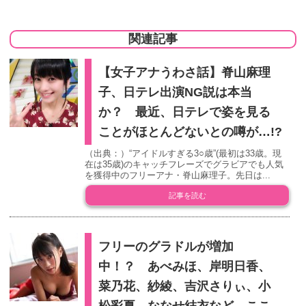
関連記事
【女子アナうわさ話】脊山麻理
子、日テレ出演NG説は本当
か？ 最近、日テレで姿を見る
ことがほとんどないとの噂が…!?
（出典：）“アイドルすぎる3○歳”(最初は33歳。現
在は35歳)のキャッチフレーズでグラビアでも人気
を獲得中のフリーアナ・脊山麻理子。先日は...
記事を読む
フリーのグラドルが増加
中！？ あべみほ、岸明日香、
菜乃花、紗綾、吉沢さりぃ、小