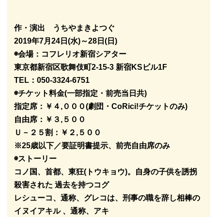
作・演出 うちやまきよつぐ
2019年7月24日(水)～28日(日)
◉会場：
コフレリオ新宿シアター
東京都新宿区歌舞伎町2-15-3 新宿KSビル1F
TEL：050-3324-6751
◉チケット料金(一部指定・前売当日共)
指定席：￥４,０００(劇団・CoRici!チケットのみ)
自由席：￥３,５００
Ｕ－２５割：￥２,５００
※25歳以下／要証明書提示、前売自由席のみ
◉ストーリー
コノ国、首都、東狂(トウキョウ)。自身の子供を誘拐
殺害された 過去を持つコグ
レシューコ、通称、グレコは、刑事の職を辞し相棒の
イヌイアキル 、通称、アキ