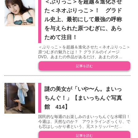
＜ぶりっこ＞を超越＆進化させ
た＜ネオぶりっこ＞！ グラド
ル史上、最初にして最強の呼称
を与えられた原つむぎに、あら
ためて注目！
＜ぶりっこ＞を超越＆進化させた＜ネオぶりっこ＞
原つむぎの魅力とは！？ グラドルのイメージ
DVD。あまたの作品があるだけ、あまたのタ...
記事を読む
謎の美女が「いや〜ん。まいっ
ちんぐ！」【まいっちんぐ写真
館 414】
国民的な毎週のお楽しみのまいっちんぐな水曜日！
今週は、天然なのか？ アウトラインざっくり、で
も芯はしっかり者という、元ストリッパーだ...
記事を読む