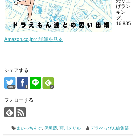
売り上
げラン
キン
グ:
16,835
Amazon.co.jp
で詳細を見る
シェアする
error
0
フォローする
まいっちんぐ
,
保坂藍
,
藍川メリル
デラべっぴん編集部