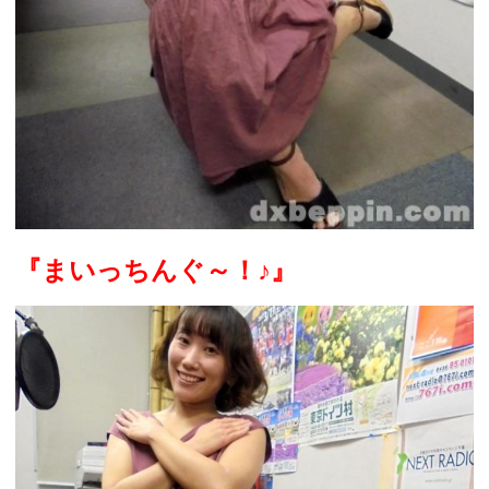
『まいっちんぐ～！
♪
』