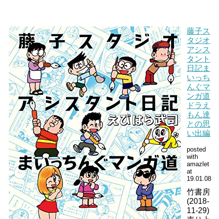
藤子ス
タジオ
アシス
タント
日記
ま
いっち
んぐマ
ンガ道
ドラえ
もん達
との思
い出編
posted
with
amazlet
at
19.01.08
竹書房
(2018-
11-29)