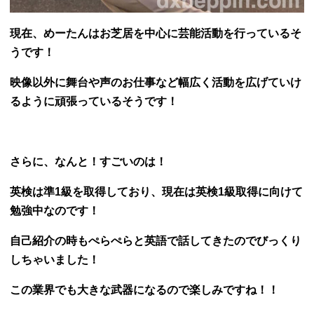
現在、めーたんはお芝居を中心に芸能活動を行っているそ
うです！
映像以外に舞台や声のお仕事など幅広く活動を広げていけ
るように頑張っているそうです！
さらに、なんと！すごいのは！
英検は準1級を取得しており、現在は英検1級取得に向けて
勉強中なのです！
自己紹介の時もぺらぺらと英語で話してきたのでびっくり
しちゃいました！
この業界でも大きな武器になるので楽しみですね！！