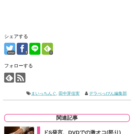
シェアする
error
0
フォローする
まいっちんぐ
,
田中芽佳実
デラべっぴん編集部
関連記事
ドS発言、DVDでの激オコ(怒り)