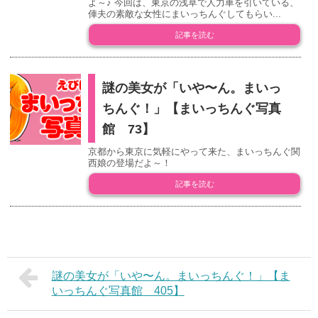
よ～♪ 今回は、東京の浅草で人力車を引いている、
俥夫の素敵な女性にまいっちんぐしてもらい...
記事を読む
謎の美女が「いや〜ん。まいっ
ちんぐ！」【まいっちんぐ写真
館 73】
京都から東京に気軽にやって来た、まいっちんぐ関
西娘の登場だよ～！
記事を読む
謎の美女が「いや〜ん。まいっちんぐ！」【ま
いっちんぐ写真館 405】