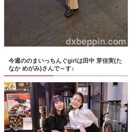
今週ののまいっちんぐgirlは田中 芽佳実(た
なか めがみ)さんで～す♪