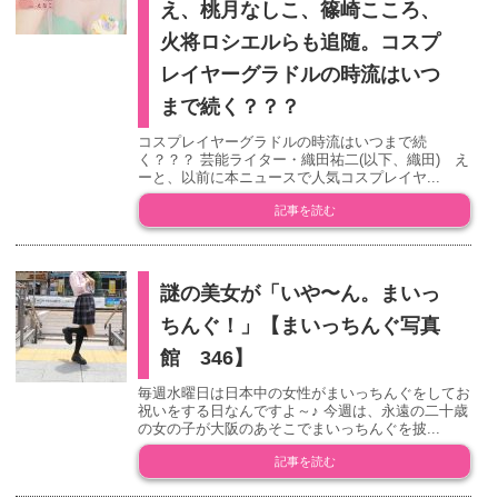
え、桃月なしこ、篠崎こころ、
火将ロシエルらも追随。コスプ
レイヤーグラドルの時流はいつ
まで続く？？？
コスプレイヤーグラドルの時流はいつまで続
く？？？ 芸能ライター・織田祐二(以下、織田) え
ーと、以前に本ニュースで人気コスプレイヤ...
記事を読む
謎の美女が「いや〜ん。まいっ
ちんぐ！」【まいっちんぐ写真
館 346】
毎週水曜日は日本中の女性がまいっちんぐをしてお
祝いをする日なんですよ～♪ 今週は、永遠の二十歳
の女の子が大阪のあそこでまいっちんぐを披...
記事を読む