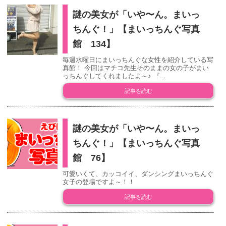
謎の美女が「いや〜ん。まいっ
ちんぐ！」【まいっちんぐ写真
館 134】
毎週水曜日にまいっちんぐな女性を紹介している写
真館！ 今回はマチコ先生そのままの女の子がまい
っちんぐしてくれましたよ～♪ 『...
記事を読む
謎の美女が「いや〜ん。まいっ
ちんぐ！」【まいっちんぐ写真
館 76】
可愛いくて、カッコイイ、ダンシングまいっちんぐ
女子の登場ですよ～！！
記事を読む