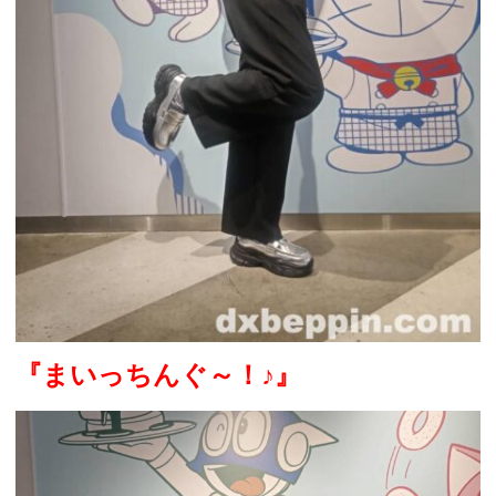
『まいっちんぐ～！
♪
』