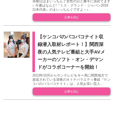
水曜日はまいっちんぐ女性の日と勝手に決めてます
♪ 今週はなんと!『ミス・グランド・ジャパン2019
日本代表』のまいっちんぐですよ～♪...
記事を読む
【ケンコバのバコバコナイト収
録潜入取材レポート！】関西深
夜の人気テレビ番組と大手AVメ
ーカーのソフト・オン・デマン
ドがコラボコーナーを開始！
2013年10月からサンテレビをキー局に関西地方で
放送されている深夜のオトナバラエティ番組『ケン
コバのバコバコナイト』は、人気お笑い芸人...
記事を読む