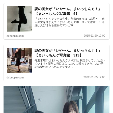
謎の美女が「いや〜ん。まいっちんぐ！」
【まいっちんぐ写真館 5】
『まいっちんぐマチコ先生』作者のえびはら武司が、 自
ら美女を捕まえて「まいっちんぐポーズ」で激写！！ 今
週はえびはらも注目のマンガ家...
2015-11-20 12:00
dxbeppin.com
謎の美女が「いや〜ん。まいっちんぐ！」
【まいっちんぐ写真館 319】
毎週水曜日はまいっちんぐgirlの日と制定させていただい
ています♪ 新年１発目は久しぶりに帰ってきた、あの子
の待望のまいっちんぐですよ...
2022-01-05 12:00
dxbeppin.com