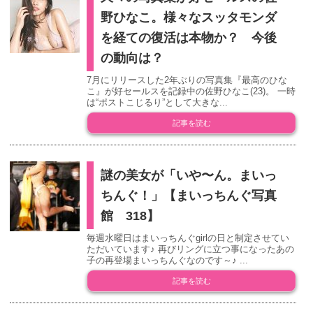
野ひなこ。様々なスッタモンダ
を経ての復活は本物か？ 今後
の動向は？
7月にリリースした2年ぶりの写真集『最高のひな
こ』が好セールスを記録中の佐野ひなこ(23)。 一時
は“ポストこじるり”として大きな...
記事を読む
謎の美女が「いや〜ん。まいっ
ちんぐ！」【まいっちんぐ写真
館 318】
毎週水曜日はまいっちんぐgirlの日と制定させてい
ただいています♪ 再びリングに立つ事になったあの
子の再登場まいっちんぐなのです～♪ ...
記事を読む