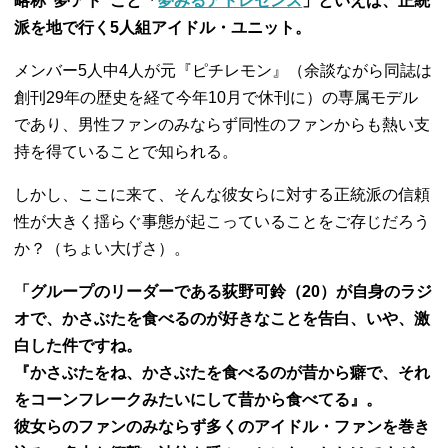
略称“夢アド”こと「
夢みるアドレセンス
」といえば、正統
派を地で行く5人組アイドル・ユニット。
メンバー5人中4人が元『ピチレモン』（余談ながら同誌は
創刊29年の歴史を経て今年10月で休刊に）の専属モデル
であり、男性ファンのみならず同性のファンからも熱い支
持を得ていることで知られる。
しかし、ここに来て、そんな彼女らに対する正統派の信頼
性が大きく揺らぐ事態が起こっていることをご存じだろう
か？（ちょい大げさ）。
「グループのリーダーである荻野可鈴（20）が自身のラジ
オで、かさぶたを食べるのが好きなことを告白、いや、激
白した件ですね。
『かさぶたをね、かさぶたを食べるのが昔から癖で、それ
をコーンフレークみたいにして昔から食べてる』。
彼女らのファンのみならず多くのアイドル・ファンを巻き