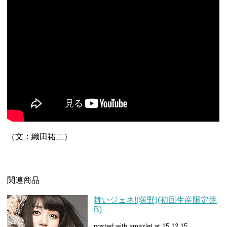
（文：織田祐二）
関連商品
舞いジェネ!(荻野)(初回生産限定盤
B)
posted with amazlet at 15.12.15