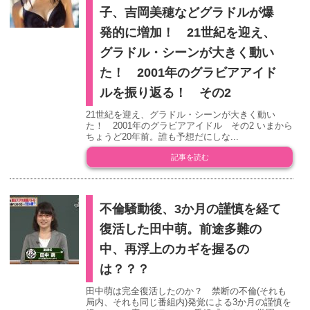
子、吉岡美穂などグラドルが爆
発的に増加！ 21世紀を迎え、
グラドル・シーンが大きく動い
た！ 2001年のグラビアアイド
ルを振り返る！ その2
21世紀を迎え、グラドル・シーンが大きく動い
た！ 2001年のグラビアアイドル その2 いまから
ちょうど20年前。誰も予想だにしな...
記事を読む
不倫騒動後、3か月の謹慎を経て
復活した田中萌。前途多難の
中、再浮上のカギを握るの
は？？？
田中萌は完全復活したのか？ 禁断の不倫(それも
局内、それも同じ番組内)発覚による3か月の謹慎を