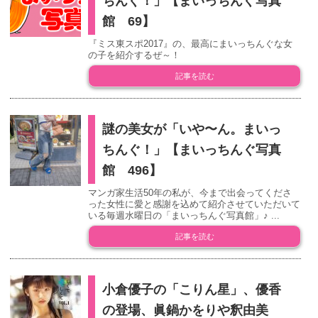
ちんぐ！」【まいっちんぐ写真
館 69】
『ミス東スポ2017』の、最高にまいっちんぐな女
の子を紹介するぜ～！
記事を読む
謎の美女が「いや〜ん。まいっ
ちんぐ！」【まいっちんぐ写真
館 496】
マンガ家生活50年の私が、今まで出会ってくださ
った女性に愛と感謝を込めて紹介させていただいて
いる毎週水曜日の「まいっちんぐ写真館」♪ ...
記事を読む
小倉優子の「こりん星」、優香
の登場、眞鍋かをりや釈由美