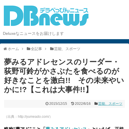
Deluxeなニュースをお届けします
ホーム
全記事
芸能、スポーツ
夢みるアドレセンスのリーダー・
荻野可鈴がかさぶたを食べるのが
好きなことを激白!! その未来やい
かに!?【これは大事件!!】
2015/12/15
2022/6/16
芸能、スポーツ
（出典：http://yumeado.com/）