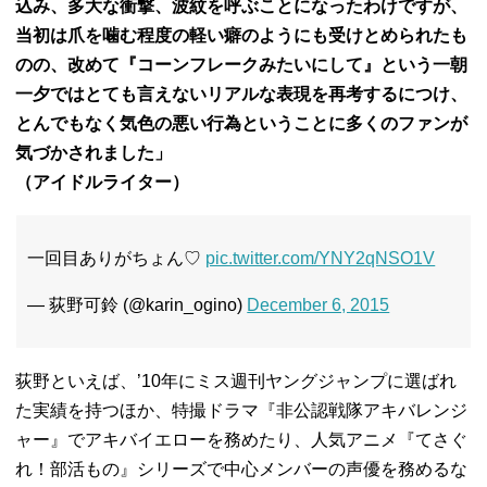
込み、多大な衝撃、波紋を呼ぶことになったわけですが、
当初は爪を噛む程度の軽い癖のようにも受けとめられたも
のの、改めて『コーンフレークみたいにして』という一朝
一夕ではとても言えないリアルな表現を再考するにつけ、
とんでもなく気色の悪い行為ということに多くのファンが
気づかされました」
（アイドルライター）
一回目ありがちょん♡
pic.twitter.com/YNY2qNSO1V
— 荻野可鈴 (@karin_ogino)
December 6, 2015
荻野といえば、’10年にミス週刊ヤングジャンプに選ばれ
た実績を持つほか、特撮ドラマ『非公認戦隊アキバレンジ
ャー』でアキバイエローを務めたり、人気アニメ『てさぐ
れ！部活もの』シリーズで中心メンバーの声優を務めるな