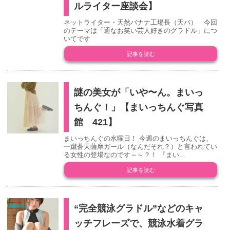
ルライター座談会】
ネットライター・天然バナナ工場長（天バ） 今回
のテーマは「通なお笑い芸人好きのグラドル」につ
いてです
記事を読む
謎の美女が「いや〜ん。まいっ
ちんぐ！」【まいっちんぐ写真
館 421】
まいっちんぐの水曜日！ 今週のまいっちんぐは、
一蹴蒼天薩摩ガール（なんだそれ？）と言われてい
る女性の登場なのです～～？！ 『まい...
記事を読む
“完全競泳グラドル”などのキャ
ッチフレーズで、競泳水着グラ