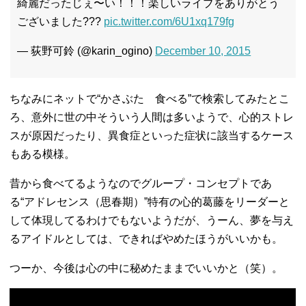
綺麗だったじぇ〜い！！！楽しいライブをありがとう
ございました???
pic.twitter.com/6U1xq179fg
— 荻野可鈴 (@karin_ogino)
December 10, 2015
ちなみにネットで“かさぶた 食べる”で検索してみたとこ
ろ、意外に世の中そういう人間は多いようで、心的ストレ
スが原因だったり、異食症といった症状に該当するケース
もある模様。
昔から食べてるようなのでグループ・コンセプトであ
る“アドレセンス（思春期）”特有の心的葛藤をリーダーと
して体現してるわけでもないようだが、うーん、夢を与え
るアイドルとしては、できればやめたほうがいいかも。
つーか、今後は心の中に秘めたままでいいかと（笑）。