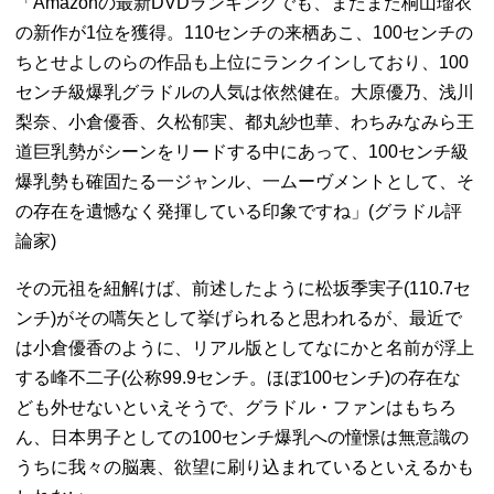
「Amazonの最新DVDランキングでも、またまた桐山瑠衣
の新作が1位を獲得。110センチの来栖あこ、100センチの
ちとせよしのらの作品も上位にランクインしており、100
センチ級爆乳グラドルの人気は依然健在。大原優乃、浅川
梨奈、小倉優香、久松郁実、都丸紗也華、わちみなみら王
道巨乳勢がシーンをリードする中にあって、100センチ級
爆乳勢も確固たる一ジャンル、一ムーヴメントとして、そ
の存在を遺憾なく発揮している印象ですね」(グラドル評
論家)
その元祖を紐解けば、前述したように松坂季実子(110.7セ
ンチ)がその嚆矢として挙げられると思われるが、最近で
は小倉優香のように、リアル版としてなにかと名前が浮上
する峰不二子(公称99.9センチ。ほぼ100センチ)の存在な
ども外せないといえそうで、グラドル・ファンはもちろ
ん、日本男子としての100センチ爆乳への憧憬は無意識の
うちに我々の脳裏、欲望に刷り込まれているといえるかも