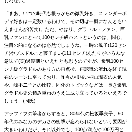
しれない。
「まあ、いつの時代も根っからの微乳好き、スレンダーボ
ディ好きは一定数いるわけで、その辺は一概になんともい
えませんが(苦笑)。ただ、やはり、グラドル・ファン、巨
乳ファンにとって100センチ級バストというのは、関心、
注目の的になるのは必然でしょうね。一時の風子(120セン
チ)やブスドルこと藤子まい(111センチ)あたりがいろんな
意味で(笑)過渡期といえたとも思うのですが、爆乳100セ
ンチ級グラドルのあり方の再点検、再認識の流れを経て現
在のシーンに至っており、昨今の根強い桐山瑠衣の人気
や、峰不二子との比較、同化のトピックなどは、長き爆乳
グラドル史の積み重ねのうえに成り立っているといえるで
しょう」(同氏)
アラフィフの筆者からすると、80年代の松坂季実子、90
年代のみなみのデカさの衝撃が忘れられないという要因が
大きいわけだが、それ以外でも、100点満点や100万円と