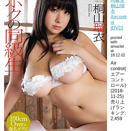
同級生
桐山瑠
衣
Aircontr
ol
[DVD]
posted
with
amazlet
at
18.12.02
Air
control(
エアー
コント
ロール)
(2018-
11-25)
売り上
げラン
キング:
2,459