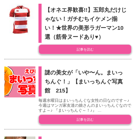
【オネエ界歓喜!!】五郎丸だけじ
ゃない！ガチむちイケメン揃
い！★世界の美形ラガーマン10
選（筋骨ヌードあり♥）
記事を読む
謎の美女が「いや〜ん。まいっ
ちんぐ！」【まいっちんぐ写真
館 215】
毎週水曜日はまいっちんぐな女性の日なのです～♪
今週はマンガ家友達の娘さんのまいっちんぐなので
すよ～♪ 『まいっちんぐ～！♪』 ...
記事を読む