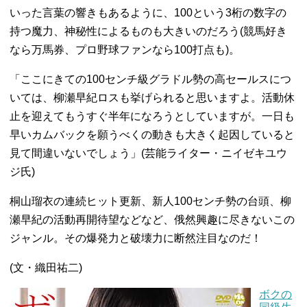
いった言葉の響きもあるように、100という3桁の数字の
持つ魔力、神秘性によるものも大きいのだろう(競馬好き
なら万馬券、プロ野球ファンなら100打点も)。
「ここにきての100センチ級グラドル勢の高セールスにつ
いては、柳瀬早紀ロスも挙げられると思いますよ。活動休
止を迎えてもうすぐ半年になろうとしていますが。一日も
早いカムバックを願うべくの動きも大きく起因していると
見て間違いないでしょう」(芸能ライター・ニイゼキユウ
ジ氏)
桐山瑠衣の連続ヒット更新、新人100センチ勢の台頭、柳
瀬早紀の活動再開待望などなど、俄然興趣に尽きないこの
ジャンル。その爆発力と破壊力に断然注目なのだ！
(文・織田祐二)
ボクの