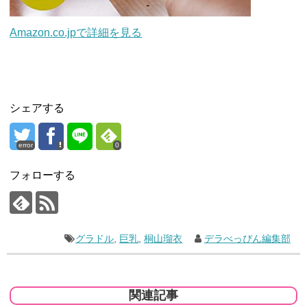
Amazon.co.jpで詳細を見る
シェアする
error
0
フォローする
グラドル
,
巨乳
,
桐山瑠衣
デラべっぴん編集部
関連記事