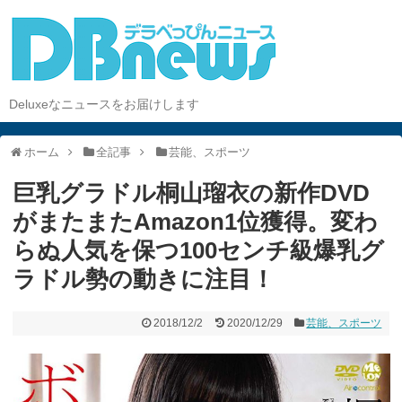
Deluxeなニュースをお届けします
ホーム
全記事
芸能、スポーツ
巨乳グラドル桐山瑠衣の新作DVD
がまたまたAmazon1位獲得。変わ
らぬ人気を保つ100センチ級爆乳グ
ラドル勢の動きに注目！
2018/12/2
2020/12/29
芸能、スポーツ