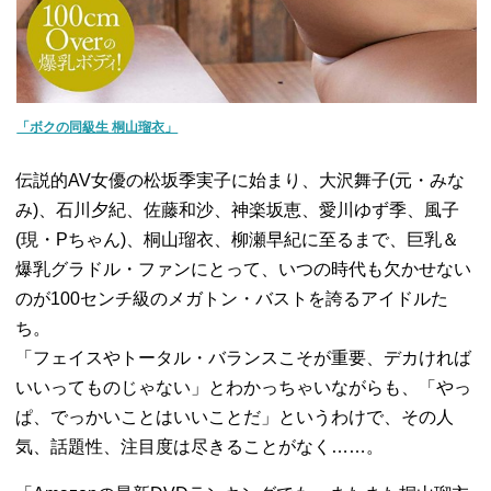
「ボクの同級生 桐山瑠衣」
伝説的AV女優の松坂季実子に始まり、大沢舞子(元・みな
み)、石川夕紀、佐藤和沙、神楽坂恵、愛川ゆず季、風子
(現・Pちゃん)、桐山瑠衣、柳瀬早紀に至るまで、巨乳＆
爆乳グラドル・ファンにとって、いつの時代も欠かせない
のが100センチ級のメガトン・バストを誇るアイドルた
ち。
「フェイスやトータル・バランスこそが重要、デカければ
いいってものじゃない」とわかっちゃいながらも、「やっ
ぱ、でっかいことはいいことだ」というわけで、その人
気、話題性、注目度は尽きることがなく……。