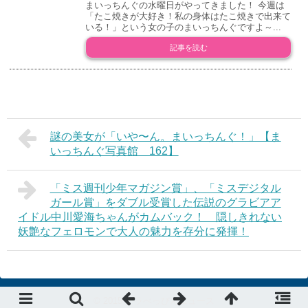
まいっちんぐの水曜日がやってきました！ 今週は
「たこ焼きが大好き！私の身体はたこ焼きで出来て
いる！」という女の子のまいっちんぐですよ～...
記事を読む
謎の美女が「いや〜ん。まいっちんぐ！」【ま
いっちんぐ写真館 162】
「ミス週刊少年マガジン賞」、「ミスデジタル
ガール賞」をダブル受賞した伝説のグラビアア
イドル中川愛海ちゃんがカムバック！ 隠しきれない
妖艶なフェロモンで大人の魅力を存分に発揮！
© 2015
デラべっぴんニュース