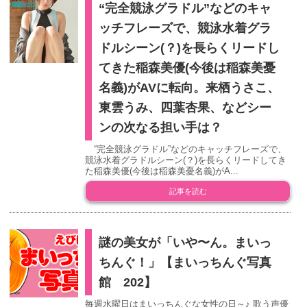
“完全競泳グラドル”などのキャ
ッチフレーズで、競泳水着グラ
ドルシーン(？)を長らくリードし
てきた稲森美優(今後は稲森美憂
名義)がAVに転向。来栖うさこ、
東雲うみ、四葉杏果、などシー
ンの次なる担い手は？
“完全競泳グラドル”などのキャッチフレーズで、
競泳水着グラドルシーン(？)を長らくリードしてき
た稲森美優(今後は稲森美憂名義)がA...
記事を読む
謎の美女が「いや〜ん。まいっ
ちんぐ！」【まいっちんぐ写真
館 202】
毎週水曜日はまいっちんぐな女性の日～♪ 歌う声優