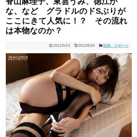
脊山麻理子、東雲うみ、徳江か
な、など グラドルのドSぶりが
ここにきて人気に！？ その流れ
は本物なのか？
2021/5/13
2022/6/16
芸能、スポーツ