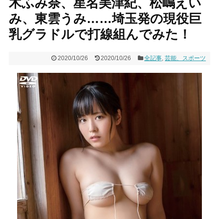
木ふみ奈、星名美津紀、松嶋えい
み、東雲うみ……埼玉発の現役巨
乳グラドルで打線組んでみた！
2020/10/26
2020/10/26
全記事
,
芸能、スポーツ