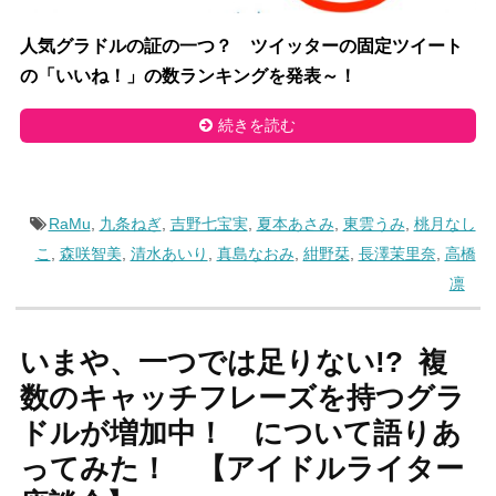
人気グラドルの証の一つ？ ツイッターの固定ツイート
の「いいね！」の数ランキングを発表～！
続きを読む
RaMu
,
九条ねぎ
,
吉野七宝実
,
夏本あさみ
,
東雲うみ
,
桃月なし
こ
,
森咲智美
,
清水あいり
,
真島なおみ
,
紺野栞
,
長澤茉里奈
,
高橋
凛
いまや、一つでは足りない!? 複
数のキャッチフレーズを持つグラ
ドルが増加中！ について語りあ
ってみた！ 【アイドルライター