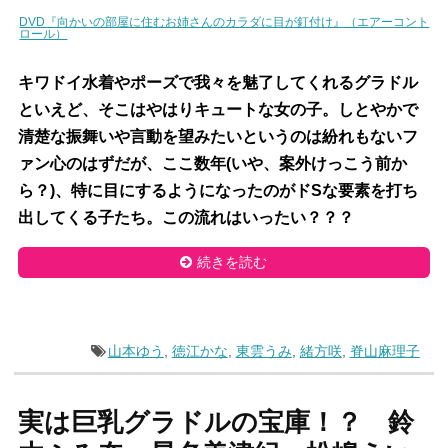
DVD『向かいの部屋に住むお姉さんのカラダに目が釘付け』（エアーコント
ロール）
キワドイ水着やポーズで我々を魅了してくれるグラドル
といえど、そこはやはりキュートな女の子。しとやかで
清楚な振舞いや言動を望みたいというのは紛れもないフ
ァン心のはずだが、ここ数年(いや、案外けっこう前か
ら？)、特に目にするようになったのがドSな要素を打ち
出してくる子たち。この流れはいったい？？？
続きを読む
山本ゆう
,
徳江かな
,
東雲うみ
,
緒方咲
,
脊山麻理子
実は巨乳グラドルの宝庫！？ 鈴