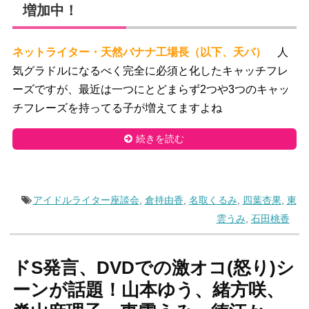
増加中！
ネットライター・天然バナナ工場長（以下、天バ）
人
気グラドルになるべく完全に必須と化したキャッチフレ
ーズですが、最近は一つにとどまらず2つや3つのキャッ
チフレーズを持ってる子が増えてますよね
続きを読む
アイドルライター座談会
,
倉持由香
,
名取くるみ
,
四葉杏果
,
東
雲うみ
,
石田桃香
ドS発言、DVDでの激オコ(怒り)シ
ーンが話題！山本ゆう、緒方咲、