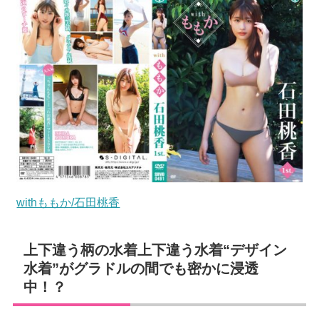
withももか/石田桃香
上下違う柄の水着上下違う水着“デザイン
水着”がグラドルの間でも密かに浸透
中！？