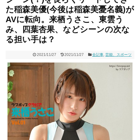
た稲森美優(今後は稲森美憂名義)が
AVに転向。来栖うさこ、東雲う
み、四葉杏果、などシーンの次な
る担い手は？
2021/11/27
2021/11/27
全記事
,
芸能、スポーツ