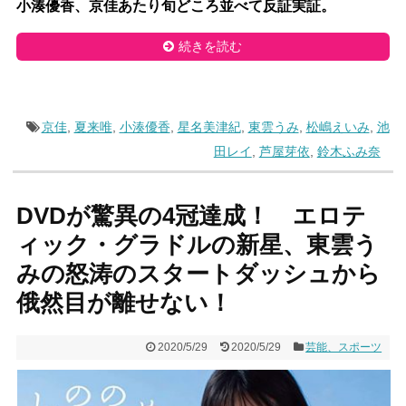
小湊優香、京佳あたり旬どころ並べて反証実証。
続きを読む
京佳
,
夏来唯
,
小湊優香
,
星名美津紀
,
東雲うみ
,
松嶋えいみ
,
池
田レイ
,
芦屋芽依
,
鈴木ふみ奈
DVDが驚異の4冠達成！ エロテ
ィック・グラドルの新星、東雲う
みの怒涛のスタートダッシュから
俄然目が離せない！
2020/5/29
2020/5/29
芸能、スポーツ