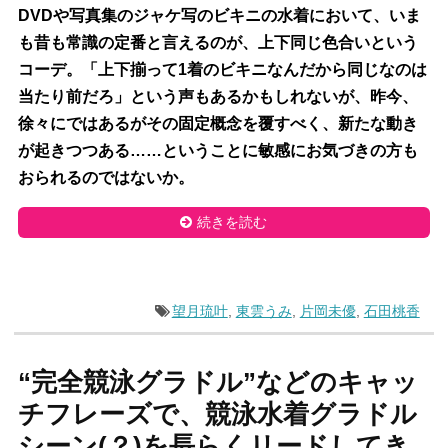
DVDや写真集のジャケ写のビキニの水着において、いま
も昔も常識の定番と言えるのが、上下同じ色合いという
コーデ。「上下揃って1着のビキニなんだから同じなのは
当たり前だろ」という声もあるかもしれないが、昨今、
徐々にではあるがその固定概念を覆すべく、新たな動き
が起きつつある……ということに敏感にお気づきの方も
おられるのではないか。
続きを読む
望月琉叶
,
東雲うみ
,
片岡未優
,
石田桃香
“完全競泳グラドル”などのキャッ
チフレーズで、競泳水着グラドル
シーン(？)を長らくリードしてき