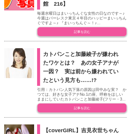
館 216】
毎週水曜日はまいっちんぐな女性の日なのです～♪
今週はバーレスク東京４年目のハッピーまいっちん
ぐですよ～♪ 『まいっちんぐ～！♪...
記事を読む
カトパンこと加藤綾子が嫌われ
たワケとは？ あの女子アナが
一因？ 実は前から嫌われてい
たという見方も……!?
引用：カトパン人気下落の原因は田中みな実？ か
つては、好きな女子アナNo.1の座、呼称をほしい
ままにしていたカトパンこと加藤綾子(フリー・3...
記事を読む
【coverGIRL】吉見衣世ちゃん