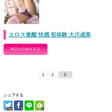
エロス覚醒 快感 初体験 大川成美
商品の詳細を見る
1
2
3
シェアする
error
0