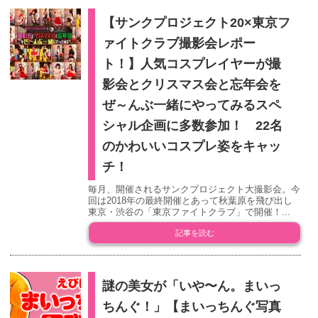
【サンクプロジェクト20×東京フ
ァイトクラブ撮影会レポー
ト！】人気コスプレイヤーが撮
影会とクリスマス会と忘年会を
ぜ～んぶ一緒にやってみるスペ
シャル企画に多数参加！ 22名
のかわいいコスプレ姿をキャッ
チ！
毎月、開催されるサンクプロジェクト大撮影会。今
回は2018年の最終開催とあって秋葉原を飛び出し
東京・渋谷の「東京ファイトクラブ」で開催！...
記事を読む
謎の美女が「いや〜ん。まいっ
ちんぐ！」【まいっちんぐ写真