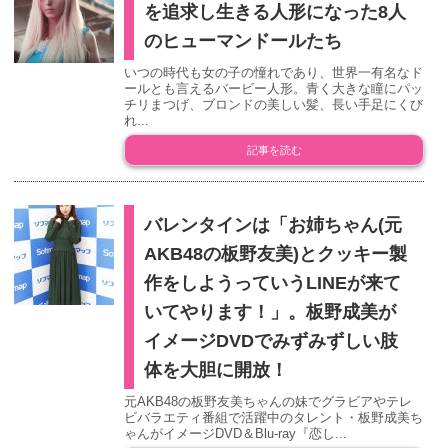
を追求し生きる人形になった8人
のヒューマンドールたち
いつの時代も女の子の憧れであり、世界一有名なド
ールとも言えるバービー人形。青く大きな瞳にパッ
チリまつげ、ブロンドの美しい髪、長い手足にくび
れ...
記事を読む
バレンタインは「お姉ちゃん(元
AKB48の板野友美)とクッキー製
作をしようっていうLINEが来て
いてやります！」。板野成美が
イメージDVDでみずみずしい肢
体を大胆に開放！
元AKB48の板野友美ちゃんの妹でグラビアやテレ
ビバラエティ番組で活躍中のタレント・板野成美ち
ゃんがイメージDVD＆Blu-ray『恋し...