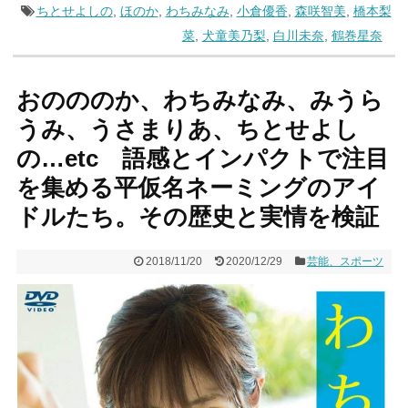
ちとせよしの
,
ほのか
,
わちみなみ
,
小倉優香
,
森咲智美
,
橋本梨
菜
,
犬童美乃梨
,
白川未奈
,
鶴巻星奈
おのののか、わちみなみ、みうら
うみ、うさまりあ、ちとせよし
の…etc 語感とインパクトで注目
を集める平仮名ネーミングのアイ
ドルたち。その歴史と実情を検証
2018/11/20
2020/12/29
芸能、スポーツ