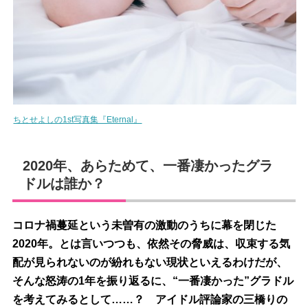
ちとせよしの1st写真集『Eternal』
2020年、あらためて、一番凄かったグラ
ドルは誰か？
コロナ禍蔓延という未曽有の激動のうちに幕を閉じた
2020年。とは言いつつも、依然その脅威は、収束する気
配が見られないのが紛れもない現状といえるわけだが、
そんな怒涛の1年を振り返るに、“一番凄かった”グラドル
を考えてみるとして……？ アイドル評論家の三橋りの