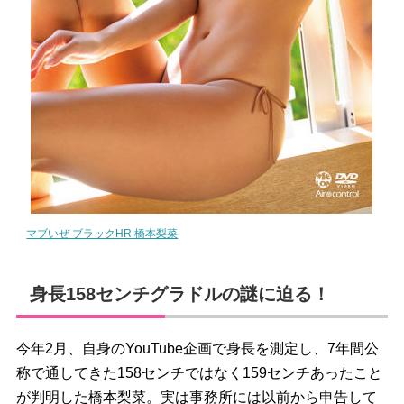
マブいぜ ブラックHR 橋本梨菜
身長158センチグラドルの謎に迫る！
今年2月、自身のYouTube企画で身長を測定し、7年間公
称で通してきた158センチではなく159センチあったこと
が判明した橋本梨菜。実は事務所には以前から申告して