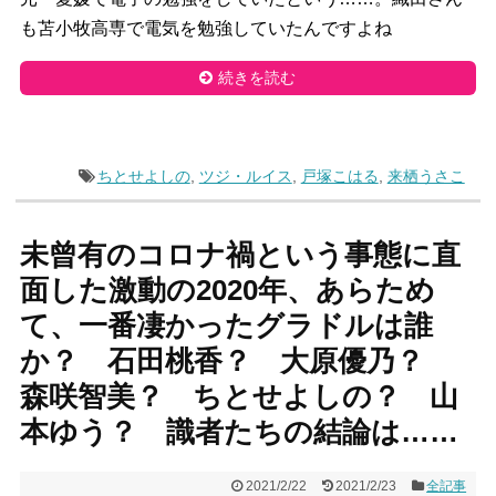
も苫小牧高専で電気を勉強していたんですよね
続きを読む
ちとせよしの
,
ツジ・ルイス
,
戸塚こはる
,
来栖うさこ
未曾有のコロナ禍という事態に直
面した激動の2020年、あらため
て、一番凄かったグラドルは誰
か？ 石田桃香？ 大原優乃？
森咲智美？ ちとせよしの？ 山
本ゆう？ 識者たちの結論は……
2021/2/22
2021/2/23
全記事