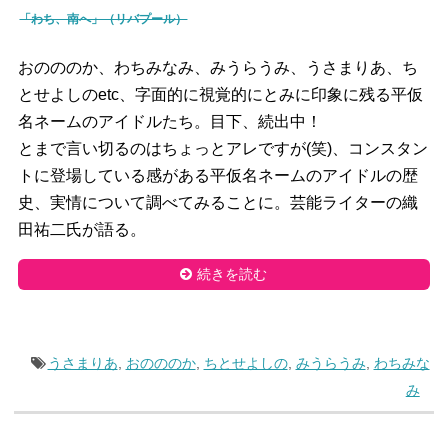
「わち、南へ」（リバプール）
おのののか、わちみなみ、みうらうみ、うさまりあ、ち
とせよしのetc、字面的に視覚的にとみに印象に残る平仮
名ネームのアイドルたち。目下、続出中！
とまで言い切るのはちょっとアレですが(笑)、コンスタン
トに登場している感がある平仮名ネームのアイドルの歴
史、実情について調べてみることに。芸能ライターの織
田祐二氏が語る。
続きを読む
うさまりあ
,
おのののか
,
ちとせよしの
,
みうらうみ
,
わちみな
み