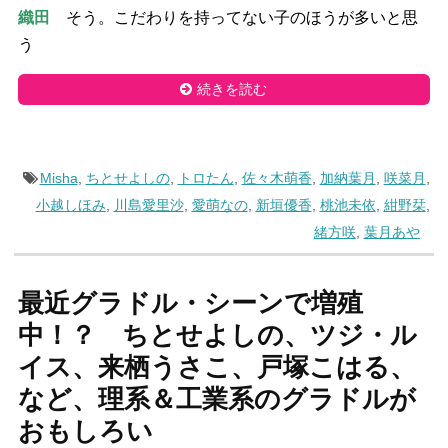
織田
そう。こだわりを持ってない子のほうが多いと思
う
続きを読む
Misha
,
ちとせよしの
,
トロたん
,
佐々木萌香
,
加納葉月
,
咲菜月
,
小越しほみ
,
川島愛里沙
,
愛萌なの
,
新垣優香
,
桃池未依
,
紺野栞
,
緒方咲
,
葉月あや
最近グラドル・シーンで増殖
中！？ ちとせよしの、ツジ・ル
イス、来栖うさこ、戸塚こはる、
など、理系＆工業系のグラドルが
おもしろい