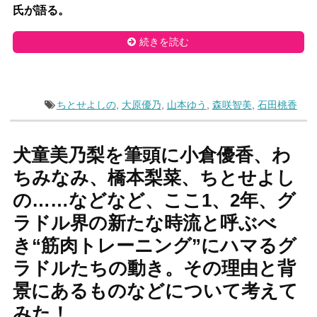
氏が語る。
続きを読む
ちとせよしの
,
大原優乃
,
山本ゆう
,
森咲智美
,
石田桃香
犬童美乃梨を筆頭に小倉優香、わ
ちみなみ、橋本梨菜、ちとせよし
の……などなど、ここ1、2年、グ
ラドル界の新たな時流と呼ぶべ
き“筋肉トレーニング”にハマるグ
ラドルたちの動き。その理由と背
景にあるものなどについて考えて
みた！