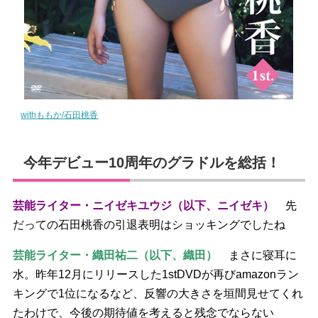
withももか/石田桃香
今年デビュー10周年のグラドルを総括！
芸能ライター・ニイゼキユウジ（以下、ニイゼキ）
先
だっての石田桃香の引退表明はショッキングでしたね
芸能ライター・織田祐二（以下、織田）
まさに寝耳に
水。昨年12月にリリースした1stDVDが再びamazonラン
キングで1位になるなど、反響の大きさを垣間見せてくれ
たわけで、今後の期待値を考えると残念でならない