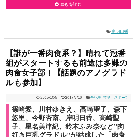
続きを読む
岸明日香
【誰が一番肉食系？】晴れて冠番
組がスタートするも前途は多難の
肉食女子部！【話題のアノグラド
ルも参加】
2015/10/5
2017/5/16
全記事
,
芸能、スポーツ
篠崎愛、川村ゆきえ、高崎聖子、森下
悠里、今野杏南、岸明日香、高崎聖
子、星名美津紀、鈴木ふみ奈など”肉
好き巨乳グラドル”が結成した「肉食