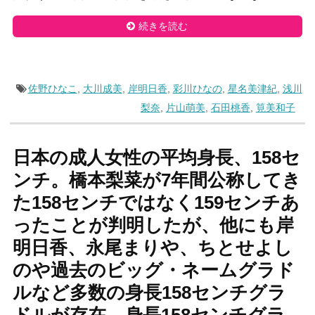
続きを読む
佐野ひなこ
,
大川成美
,
岸明日香
,
彩川ひなの
,
星名美津紀
,
浅川
梨奈
,
片山萌美
,
石田桃香
,
筧美和子
日本の成人女性の平均身長、158セ
ンチ。橋本梨菜が7年間公称してき
た158センチではなく159センチあ
ったことが判明したが、他にも岸
明日香、永尾まりや、ちとせよし
のや過去のビッグ・ネームグラド
ルなど多数の身長158センチグラ
ドルが存在。身長158センチグラ